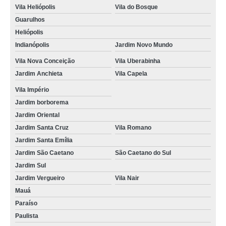
locais de mudar de categoria b para d Americanópolis
Vila Heliópolis
Vila do Bosque
Guarulhos
quanto custa mudar categoria b para d Vila Campestre
Heliópolis
alterar a categoria de b para d Jardim Aurélia
Indianópolis
Jardim Novo Mundo
locais de mudar categoria cnh Vila Caraguatá
Vila Nova Conceição
Vila Uberabinha
Jardim Anchieta
Vila Capela
mudar a categoria de b para d Aclimação
Vila Império
locais de mudar a categoria da carta de motorista São Caetano do Sul
Jardim borborema
mudar a categoria da cnh orçamento Zona Sul
Jardim Oriental
locais de mudar de categoria b para d Vila Império
Jardim Santa Cruz
Vila Romano
Jardim Santa Emília
alterar categoria de cnh Parque Ibirapuera
Jardim São Caetano
São Caetano do Sul
alterar categoria cnh b para d Bosque da Saúde
Jardim Sul
alterar a categoria de b para d Santa Efigênia
Jardim Vergueiro
Vila Nair
Mauá
mudar categoria b para d orçamento Planalto
Paraíso
mudar categoria b para d República
Paulista