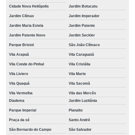
mudar categoria da habilitação Jardim Itacolomi
Cidade Nova Heliópolis
Jardim Botucatu
mudar categoria cnh b para c orçamento Pari
Jardim Clímax
Jardim Imperador
Jardim Maria Estela
Jardim Patente
mudar a categoria da habilitação orçamento Cidade Domitila
Jardim Patente Novo
Jardim Seckler
locais de mudar a categoria da habilitação Cidade Jardim
Parque Bristol
São João Clímaco
locais de mudar categoria cnh Vila Liviero
Vila Arapuã
Vila Caraguatá
alterar categoria cnh b para d Guarulhos
Vila Conde do Pinhal
Vila Cristália
locais de mudar categoria cnh b para d Campo Belo
Vila Liviero
Vila Marte
locais de mudar categoria de b para d Santa Efigênia
Vila Quaquá
Vila Sacomã
mudar a categoria da habilitação Tatuapé
Vila Vermelha
Vila das Mercês
locais de mudar a categoria da habilitação Jardim Itacolomi
Diadema
Jardim Luzitânia
mudar a categoria da habilitação orçamento Vila Romano
Parque Imperial
Planalto
mudar de categoria b para d orçamento Vila das Mercês
Praça da sé
Santo André
mudar a categoria da cnh Cidade Jardim
São Bernardo do Campo
São Salvador