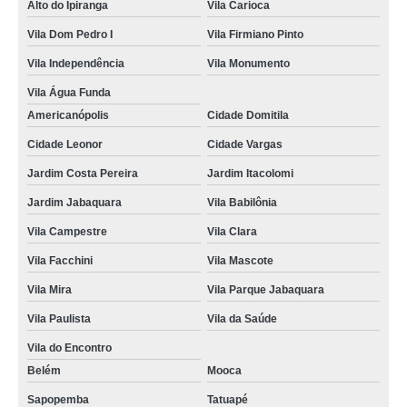
Alto do Ipiranga
Vila Carioca
locais de mudar categoria cnh b para c Belém
Vila Dom Pedro I
Vila Firmiano Pinto
quanto custa mudar de categoria b para d Sapopemba
Vila Independência
Vila Monumento
alterar categoria cnh Vila Mascote
Vila Água Funda
Americanópolis
Cidade Domitila
alterar categoria da habilitação Cursino
Cidade Leonor
Cidade Vargas
mudar categoria cnh b para d Vila Império
Jardim Costa Pereira
Jardim Itacolomi
alterar categoria cnh b para c Higienópolis
Jardim Jabaquara
Vila Babilônia
locais de mudar a categoria da carta de motorista Jardim Luzitânia
Vila Campestre
Vila Clara
quanto custa mudar categoria de b para d Vila Aeroporto
Vila Facchini
Vila Mascote
mudar de categoria b para d orçamento Jardim Costa Pereira
Vila Mira
Vila Parque Jabaquara
mudar categoria da habilitação orçamento Água Funda
Vila Paulista
Vila da Saúde
alterar a categoria da cnh Vila Mariana
Vila do Encontro
locais de mudar categoria cnh b para c Mirandópolis
Belém
Mooca
mudar categoria de b para d orçamento Belém
Sapopemba
Tatuapé