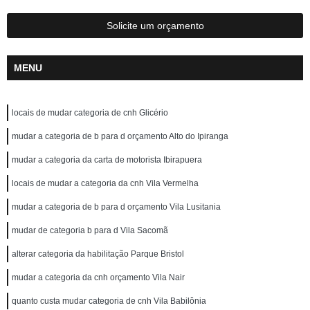
Solicite um orçamento
MENU
locais de mudar categoria de cnh Glicério
mudar a categoria de b para d orçamento Alto do Ipiranga
mudar a categoria da carta de motorista Ibirapuera
locais de mudar a categoria da cnh Vila Vermelha
mudar a categoria de b para d orçamento Vila Lusitania
mudar de categoria b para d Vila Sacomã
alterar categoria da habilitação Parque Bristol
mudar a categoria da cnh orçamento Vila Nair
quanto custa mudar categoria de cnh Vila Babilônia