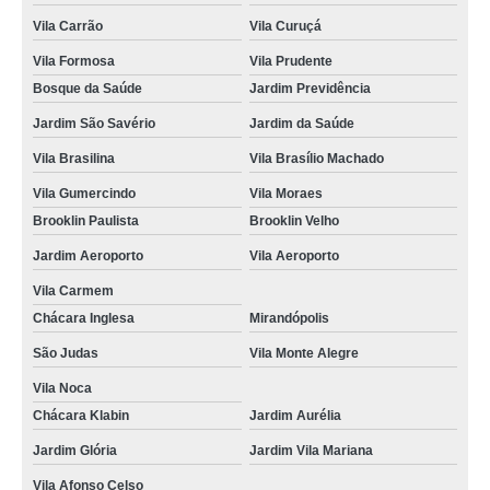
Vila Carrão
Vila Curuçá
mudar categoria cnh Paraíso
Vila Formosa
Vila Prudente
mudar categoria cnh b para c Vila Afonso Celso
Bosque da Saúde
Jardim Previdência
mudar categoria de cnh orçamento Vila Arapuã
Jardim São Savério
Jardim da Saúde
quanto custa mudar a categoria da carta de motorista Jardim Patente Novo
Vila Brasilina
Vila Brasílio Machado
alterar categoria de cnh Bela Vista
Vila Gumercindo
Vila Moraes
alterar categoria de b para d Pari
Brooklin Paulista
Brooklin Velho
quanto custa mudar categoria cnh b para c Indianópolis
Jardim Aeroporto
Vila Aeroporto
mudar categoria cnh b para d Vila Uberabinha
Vila Carmem
Chácara Inglesa
Mirandópolis
mudar categoria cnh b para d orçamento Vila Uberabinha
São Judas
Vila Monte Alegre
quanto custa mudar a categoria da cnh Jardim Luzitânia
Vila Noca
quanto custa mudar a categoria da carta de motorista Vila Capela
Chácara Klabin
Jardim Aurélia
quanto custa mudar a categoria de b para d Vila da Saúde
Jardim Glória
Jardim Vila Mariana
mudar a categoria da habilitação Jardim Aurélia
Vila Afonso Celso