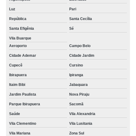
cursos de reciclar de cnh Cursino
Luz
Pari
reciclagem da cnh valores Chácara Inglesa
República
Santa Cecília
reciclagem da cnh valores Chácara Klabin
Santa Efigênia
Sé
onde faz reciclagem da cnh Sapopemba
Vila Buarque
onde faz aulas de reciclagem cnh Jardim Botucatu
Aeroporto
Campo Belo
fazer reciclagem cnh valores Vila Brasílio Machado
Cidade Ademar
Cidade Jardim
curso de reciclagem cnh suspensa valores Consolação
Cupecê
Cursino
Ibirapuera
Ipiranga
onde faz curso de reciclagem cnh suspensa Vila Moraes
Itaim Bibi
Jabaquara
reciclagem da cnh Vila Clara
Jardim Paulista
Nova Piraju
curso de reciclagem de cnh valores Jardim Santa Emília
Parque Ibirapuera
Sacomã
onde fazer fazer reciclagem cnh Vila Guarani
Saúde
Vila Alexandria
onde faz reciclagem para cnh Cambuci
Vila Clementino
Vila Lusitania
onde faz reciclagem de cnh Vila das Mercês
Vila Mariana
Zona Sul