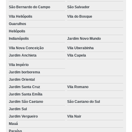
curso para reciclagem de cnh valores Jardim Paulista
São Bernardo do Campo
São Salvador
onde fazer curso de reciclagem cnh suspensa Saúde
Vila Heliópolis
Vila do Bosque
Guarulhos
curso reciclagem cnh suspensa valores Jardim Seckler
Heliópolis
onde fazer reciclagem para cnh Vila Parque Jabaquara
Indianópolis
Jardim Novo Mundo
curso reciclagem cnh valores Santa Efigênia
Vila Nova Conceição
Vila Uberabinha
Jardim Anchieta
Vila Capela
reciclar para cnh Vila Guarani
Vila Império
reciclagem de cnh Santa Efigênia
Jardim borborema
onde faz curso de reciclagem de cnh Vila Carioca
Jardim Oriental
cursos de reciclar cnh Luz
Jardim Santa Cruz
Vila Romano
Jardim Santa Emília
curso reciclagem cnh suspensa valores Vila Paulista
Jardim São Caetano
São Caetano do Sul
Jardim Sul
Jardim Vergueiro
Vila Nair
Mauá
Paraíso