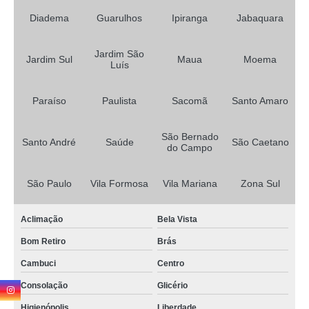
aulas de reciclagem cnh Jardim Costa Pereira
Diadema
Guarulhos
Ipiranga
Jabaquara
reciclar cnh suspensa Parque Bristol
Jardim São
aula de reciclar cnh Vila Vermelha
Jardim Sul
Maua
Moema
Luís
cursos reciclar cnh Praça da Arvore
Paraíso
Paulista
Sacomã
Santo Amaro
cursos reciclar cnh suspensa Sapopemba
curso de reciclagem cnh suspensa valores Vila Sacomã
São Bernado
Santo André
Saúde
São Caetano
do Campo
curso de reciclagem de cnh Vila da Saúde
reciclagem de cnh valores Vila Monte Alegre
São Paulo
Vila Formosa
Vila Mariana
Zona Sul
curso de reciclagem cnh Vila Água Funda
Aclimação
Bela Vista
curso reciclagem cnh suspensa Sacomã
Bom Retiro
Brás
onde faz curso de reciclagem de cnh Vila Uberabinha
Cambuci
Centro
curso de reciclagem cnh valores Paulista
Consolação
Glicério
reciclar cnh Jardim Patente Novo
Higienópolis
Liberdade