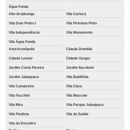
onde faz curso de reciclagem cnh suspensa Vila da Saúde
Água Funda
reciclagem de cnh valores Guarulhos
Alto do Ipiranga
Vila Carioca
reciclar a cnh Vila Mascote
Vila Dom Pedro I
Vila Firmiano Pinto
fazer reciclagem cnh Vila Liviero
Vila Independência
Vila Monumento
aulas de reciclagem cnh valores Vila da Saúde
Vila Água Funda
Americanópolis
Cidade Domitila
onde faz curso reciclagem cnh Cupecê
Cidade Leonor
Cidade Vargas
cursos de reciclar cnh Jardim Santa Cruz
Jardim Costa Pereira
Jardim Itacolomi
onde faz reciclagem da cnh Santa Cecília
Jardim Jabaquara
Vila Babilônia
onde faz curso para reciclagem de cnh Jardim Sul
Vila Campestre
Vila Clara
curso para reciclagem de cnh Vila das Mercês
Vila Facchini
Vila Mascote
cursos reciclar cnh Planalto
Vila Mira
Vila Parque Jabaquara
reciclar cnh suspensa Vila Vermelha
Vila Paulista
Vila da Saúde
reciclar cnh Vila Nair
Vila do Encontro
onde fazer fazer reciclagem cnh Mooca