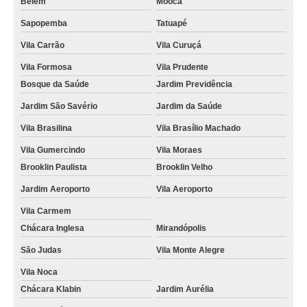
Belém
Mooca
reciclagem para cnh Americanópolis
Sapopemba
Tatuapé
Vila Carrão
Vila Curuçá
cursos para reciclar de cnh Vila Firmiano Pinto
Vila Formosa
Vila Prudente
reciclar a cnh Vila Curuçá
Bosque da Saúde
Jardim Previdência
onde faz curso reciclagem cnh Jardim Patente
Jardim São Savério
Jardim da Saúde
cursos de reciclar cnh suspensa Vila Independência
Vila Brasilina
Vila Brasílio Machado
curso de reciclagem de cnh valores Alto do Ipiranga
Vila Gumercindo
Vila Moraes
curso de reciclagem cnh Vila Sacomã
Brooklin Paulista
Brooklin Velho
onde fazer aulas de reciclagem cnh Brooklin Paulista
Jardim Aeroporto
Vila Aeroporto
fazer reciclagem cnh valores Vila Gumercindo
Vila Carmem
Chácara Inglesa
Mirandópolis
onde fazer reciclagem para cnh Jardim São Caetano
São Judas
Vila Monte Alegre
onde fazer curso para reciclagem de cnh Vila Nova Conceição
Vila Noca
onde faz reciclagem de cnh Vila Firmiano Pinto
Chácara Klabin
Jardim Aurélia
curso reciclagem cnh Vila Campestre