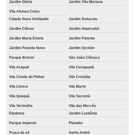
Jardim Glória
Jardim Vila Mariana
onde faz curso de reciclagem cnh Cidade Vargas
Vila Afonso Celso
onde fazer curso de reciclagem cnh suspensa Jardim Vergueiro
Cidade Nova Heliópolis
Jardim Botucatu
aula de reciclar cnh Parque Ibirapuera
Jardim Clímax
Jardim Imperador
Jardim Maria Estela
Jardim Patente
onde fazer aulas de reciclagem cnh Vila da Saúde
Jardim Patente Novo
Jardim Seckler
onde faz reciclagem para cnh Vila Guarani
Parque Bristol
São João Clímaco
aulas de reciclagem cnh valores Jardim Anchieta
Vila Arapuã
Vila Caraguatá
onde faz curso reciclagem cnh suspensa Vila Água Funda
Vila Conde do Pinhal
Vila Cristália
onde faz fazer reciclagem cnh Paulista
Vila Liviero
Vila Marte
aulas de reciclagem cnh Jardim Vergueiro
Vila Quaquá
Vila Sacomã
reciclagem da cnh Cupecê
Vila Vermelha
Vila das Mercês
curso reciclagem cnh valores Vila Monumento
Diadema
Jardim Luzitânia
onde fazer curso para reciclagem de cnh Vila Caraguatá
Parque Imperial
Planalto
curso de reciclagem cnh suspensa Cidade Vargas
Praça da sé
Santo André