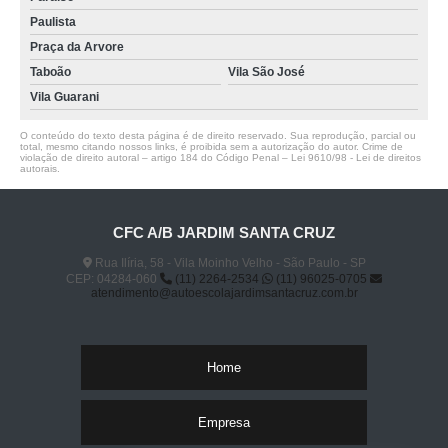
Paulista
Praça da Arvore
Taboão
Vila São José
Vila Guarani
O conteúdo do texto desta página é de direito reservado. Sua reprodução, parcial ou
total, mesmo citando nossos links, é proibida sem a autorização do autor. Crime de
violação de direito autoral – artigo 184 do Código Penal –
Lei 9610/98 - Lei de direitos
autorais
.
CFC A/B JARDIM SANTA CRUZ
Rua Ilíria, 58 - Vila Moinho Velho - São Paulo - SP
CEP: 04284-060
(11) 2264-2534
(11) 96025-0705
atendimento@autoescolajardimsantacruz.com.br
Home
Empresa