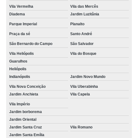
Vila Vermelha
Vila das Mercês
curso mopp e carga indivisível online preço Vila das Mercês
Diadema
Jardim Luzitânia
curso de cargas perigosas online valor Vila Vermelha
Parque Imperial
Planalto
curso de cargas perigosas online Vila Guarani
Praça da sé
Santo André
curso online de transporte de produtos perigosos Vila Aeroporto
São Bernardo do Campo
São Salvador
onde fazer curso de transporte coletivo online Vila Mira
Vila Heliópolis
Vila do Bosque
Guarulhos
curso online de transporte escolar preço Vila Guarani
Heliópolis
preço de curso de condutor de veículo de emergência online Vila Alexandria
Indianópolis
Jardim Novo Mundo
curso de transporte de passageiros online Bosque da Saúde
Vila Nova Conceição
Vila Uberabinha
curso online de transporte escolar Vila Liviero
Jardim Anchieta
Vila Capela
curso de condutor de veículo de emergência online Parque Imperial
Vila Império
Jardim borborema
curso online de cargas perigosas Jardim borborema
Jardim Oriental
curso de transporte escolar online Cursino
Jardim Santa Cruz
Vila Romano
Jardim Santa Emília
curso online de cargas perigosas preço Vila Aeroporto