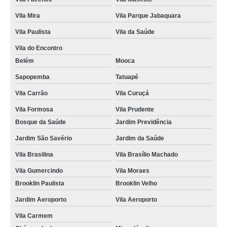
curso online de transporte escolar valor Vila Alexandria
Vila Mira
Vila Parque Jabaquara
curso online de cargas perigosas valor São João Clímaco
Vila Paulista
Vila da Saúde
curso de transporte coletivo online preço Água Funda
Vila do Encontro
onde fazer curso de transporte coletivo online Cidade Nova Heliópolis
Belém
Mooca
onde fazer curso de cargas perigosas online Diadema
Sapopemba
Tatuapé
Vila Carrão
Vila Curuçá
curso online transporte de passageiros valor Jardim Itacolomi
Vila Formosa
Vila Prudente
curso mopp e carga indivisível online preço Consolação
Bosque da Saúde
Jardim Previdência
preço de curso de condutor de veículo de emergência online Bela Vista
Jardim São Savério
Jardim da Saúde
preço de curso online transporte de passageiros Chácara Inglesa
Vila Brasilina
Vila Brasílio Machado
curso de condutor de veículo de emergência online valor Parque Imperial
Vila Gumercindo
Vila Moraes
curso mopp e carga indivisível online Jardim Vila Mariana
Brooklin Paulista
Brooklin Velho
curso transporte de emergência online preço Vila Império
Jardim Aeroporto
Vila Aeroporto
curso online de transporte de produtos perigosos valor Itaim Bibi
Vila Carmem