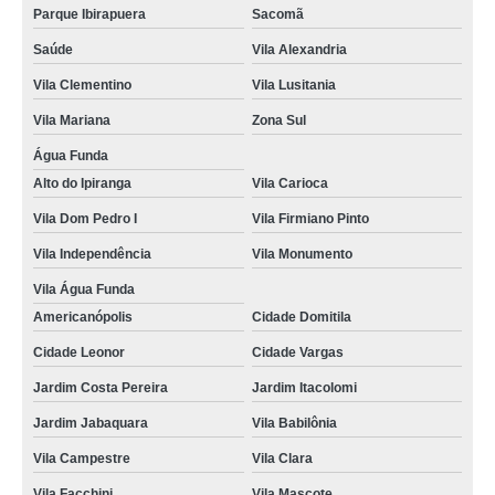
Parque Ibirapuera
Sacomã
onde fazer curso mopp e carga indivisível online Mirandópolis
Saúde
Vila Alexandria
curso de transporte coletivo online preço Cidade Nova Heliópolis
Vila Clementino
Vila Lusitania
curso online de cargas perigosas preço Taboão
Vila Mariana
Zona Sul
curso de condutor de veículo de emergência online valor Bosque da Saúde
Água Funda
preço de curso transporte de emergência online Vila Marte
Alto do Ipiranga
Vila Carioca
curso de transporte escolar online preço São João Clímaco
Vila Dom Pedro I
Vila Firmiano Pinto
curso de transporte coletivo online valor Jardim Novo Mundo
Vila Independência
Vila Monumento
onde fazer curso transporte de emergência online Vila Brasilina
Vila Água Funda
Americanópolis
Cidade Domitila
curso de transporte escolar online valor Vila Formosa
Cidade Leonor
Cidade Vargas
onde fazer curso transporte de emergência online Glicério
Jardim Costa Pereira
Jardim Itacolomi
curso de cargas perigosas online preço Vila Gumercindo
Jardim Jabaquara
Vila Babilônia
onde fazer curso de cargas perigosas online Jardim Sul
Vila Campestre
Vila Clara
curso de mopp ead valor Aeroporto
Vila Facchini
Vila Mascote