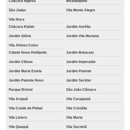
Chácara Inglesa
Mirandópolis
curso de cargas perigosas online Saúde
São Judas
Vila Monte Alegre
curso de mopp ead preço Jardim Santa Emília
Vila Noca
curso de mopp ead Vila Romano
Chácara Klabin
Jardim Aurélia
curso transporte de emergência online preço Vila Facchini
Jardim Glória
Jardim Vila Mariana
preço de curso online transporte de passageiros Jardim Santa Cruz
Vila Afonso Celso
preço de curso online de transporte escolar Jardim Costa Pereira
Cidade Nova Heliópolis
Jardim Botucatu
onde fazer curso online de transporte de produtos perigosos Cidade Nova
Jardim Clímax
Jardim Imperador
Heliópolis
Jardim Maria Estela
Jardim Patente
preço de curso mopp e carga indivisível online Cursino
Jardim Patente Novo
Jardim Seckler
curso de transporte escolar online preço Mauá
Parque Bristol
São João Clímaco
preço de curso online de transporte de produtos perigosos Vila Mascote
Vila Arapuã
Vila Caraguatá
curso de cargas perigosas online valor Bela Vista
Vila Conde do Pinhal
Vila Cristália
curso mopp e carga indivisível online Mirandópolis
Vila Liviero
Vila Marte
curso online de transporte de produtos perigosos preço São Bernardo do
Vila Quaquá
Vila Sacomã
Campo