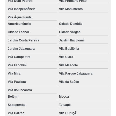
Vila Dom Pedro I
Vila Firmiano Pinto
aula de direção categoria a Vila Romano
Vila Independência
Vila Monumento
aula de direção automóvel qual o valor Cidade Jardim
Vila Água Funda
Americanópolis
Cidade Domitila
fazer aula de direção em moto Vila Marte
Cidade Leonor
Cidade Vargas
aula de direção em moto qual o valor Jardim Novo Mundo
Jardim Costa Pereira
Jardim Itacolomi
aula de direção defensiva qual o valor Sapopemba
Jardim Jabaquara
Vila Babilônia
fazer aula de direção categoria a Vila Brasílio Machado
Vila Campestre
Vila Clara
fazer aula de direção em carros Vila Cristália
Vila Facchini
Vila Mascote
fazer aula de direção auto escola Chácara Klabin
Vila Mira
Vila Parque Jabaquara
fazer aula de direção para iniciantes Aeroporto
Vila Paulista
Vila da Saúde
Vila do Encontro
Belém
Mooca
Sapopemba
Tatuapé
Vila Carrão
Vila Curuçá