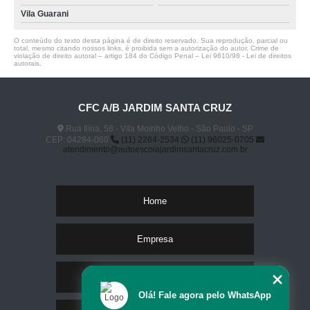
Vila Guarani
O conteúdo do texto desta página é de direito reservado. Sua reprodução, parcial ou
total, mesmo citando nossos links, é proibida sem a autorização do autor. Crime de
violação de direito autoral – artigo 184 do Código Penal –
Lei 9610/98 - Lei de direitos
autorais
.
CFC A/B JARDIM SANTA CRUZ
Rua Ilíria, 58 - Vila Moinho Velho - São Paulo - SP
CEP: 04284-060
(11) 2264-2534
(11) 96025-0705
atendimento@autoescolajardimsantacruz.com.br
Home
Empresa
Missão
Olá! Fale agora pelo WhatsApp