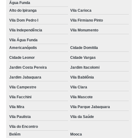
Água Funda
onde faz curso cfc reciclagem Jardim Paulista
Alto do Ipiranga
Vila Carioca
onde faz curso cfc auto escola Santo André
Vila Dom Pedro I
Vila Firmiano Pinto
onde faz curso cfc para habilitação São Salvador
Vila Independência
Vila Monumento
onde faz curso teórico cfc Cidade Ademar
Vila Água Funda
Americanópolis
Cidade Domitila
valor de curso cfc para renovação de habilitação Planalto
Cidade Leonor
Cidade Vargas
onde faz curso de reciclagem cfc Jardim Patente
Jardim Costa Pereira
Jardim Itacolomi
curso cfc renovação cnh Higienópolis
Jardim Jabaquara
Vila Babilônia
cursos de cfc Vila Nova Conceição
Vila Campestre
Vila Clara
curso teórico cfc Jardim Aurélia
Vila Facchini
Vila Mascote
curso teórico cfc orçar Bosque da Saúde
Vila Mira
Vila Parque Jabaquara
curso cfc auto escola Jardim Maria Estela
Vila Paulista
Vila da Saúde
onde faz curso de cfc Jardim Paulista
Vila do Encontro
curso cfc para habilitação orçar Vila Vermelha
Belém
Mooca