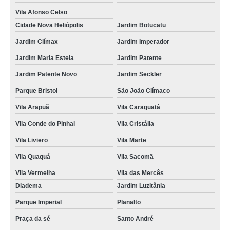
valor de curso cfc renovação cnh Vila Império
Vila Afonso Celso
curso cfc auto escola orçar Brás
Cidade Nova Heliópolis
Jardim Botucatu
valor de cfc curso de reciclagem Paulista
Jardim Clímax
Jardim Imperador
Jardim Maria Estela
Jardim Patente
valor de curso cfc para habilitação Vila Cristália
Jardim Patente Novo
Jardim Seckler
cfc curso de reciclagem Jardim Paulista
Parque Bristol
São João Clímaco
curso cfc para renovação de habilitação Vila Capela
Vila Arapuã
Vila Caraguatá
cursos cfc locais de renovação cnh Jardim Santa Cruz
Vila Conde do Pinhal
Vila Cristália
cursos cfc para locais de renovação de habilitação Vila Babilônia
Vila Liviero
Vila Marte
curso cfc primeira habilitação Praça da Arvore
Vila Quaquá
Vila Sacomã
cursos cfc para habilitação Vila do Encontro
Vila Vermelha
Vila das Mercês
cfc curso de reciclagem orçar Vila Romano
Diadema
Jardim Luzitânia
onde faz cfc curso de reciclagem Vila Heliópolis
Parque Imperial
Planalto
cfc curso de reciclagem orçar Jardim Anchieta
Praça da sé
Santo André