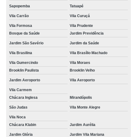
onde faz curso do cfc Ipiranga
Sapopemba
Tatuapé
Vila Carrão
Vila Curuçá
valor de curso de reciclagem cfc Cidade Leonor
Vila Formosa
Vila Prudente
cursos cfc primeira habilitação Vila Afonso Celso
Bosque da Saúde
Jardim Previdência
onde faz curso de cfc Planalto
Jardim São Savério
Jardim da Saúde
valor de curso cfc renovação cnh Sapopemba
Vila Brasilina
Vila Brasílio Machado
curso do cfc orçar Vila Romano
Vila Gumercindo
Vila Moraes
cursos teórico cfc Bom Retiro
Brooklin Paulista
Brooklin Velho
curso cfc renovação cnh orçar Vila Mariana
Jardim Aeroporto
Vila Aeroporto
onde faz curso de reciclagem cfc Mauá
Vila Carmem
Chácara Inglesa
Mirandópolis
cursos cfc primeira habilitação Cidade Nova Heliópolis
São Judas
Vila Monte Alegre
onde faz curso cfc renovação cnh Vila Capela
Vila Noca
cursos do cfc Vila Afonso Celso
Chácara Klabin
Jardim Aurélia
curso cfc primeira habilitação orçar Vila Brasílio Machado
Jardim Glória
Jardim Vila Mariana