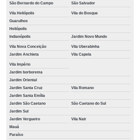
cursos do cfc Parque Imperial
São Bernardo do Campo
São Salvador
cursos cfc locais de renovação cnh Água Funda
Vila Heliópolis
Vila do Bosque
Guarulhos
curso cfc reciclagem orçar Parque Bristol
Heliópolis
onde faz curso cfc primeira habilitação Praça da sé
Indianópolis
Jardim Novo Mundo
curso cfc auto escola orçar Vila Capela
Vila Nova Conceição
Vila Uberabinha
Jardim Anchieta
Vila Capela
curso cfc auto escola Jardim Paulista
Vila Império
onde faz curso cfc auto escola Saúde
Jardim borborema
curso cfc reciclagem orçar Vila Romano
Jardim Oriental
valor de curso cfc auto escola Vila Água Funda
Jardim Santa Cruz
Vila Romano
Jardim Santa Emília
cursos cfc para habilitação São Salvador
Jardim São Caetano
São Caetano do Sul
Jardim Sul
Jardim Vergueiro
Vila Nair
Mauá
Paraíso