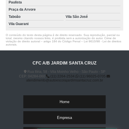
Paulista
Praça da Arvore
Taboão
Vila São José
Vila Guarani
O conteúdo do texto desta página é de direito reservado. Sua reprodução, parcial ou
total, mesmo citando nossos links, é proibida sem a autorização do autor. Crime de
violação de direito autoral – artigo 184 do Código Penal –
Lei 9610/98 - Lei de direitos
autorais
.
CFC A/B JARDIM SANTA CRUZ
Rua Ilíria, 58 - Vila Moinho Velho - São Paulo - SP
CEP: 04284-060
(11) 2264-2534
(11) 96025-0705
atendimento@autoescolajardimsantacruz.com.br
Home
Empresa