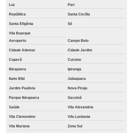
Luz
Pari
cursos de reciclar cfc Liberdade
República
Santa Cecília
curso teórico cfc Vila Moraes
Santa Efigênia
Sé
onde faz curso teórico cfc Santo André
Vila Buarque
curso de reciclagem cfc orçar Jardim da Saúde
Aeroporto
Campo Belo
onde faz curso cfc para renovação de habilitação Santa Efigênia
Cidade Ademar
Cidade Jardim
valor de curso cfc reciclagem Heliópolis
Cupecê
Cursino
Ibirapuera
Ipiranga
cursos de cfc Jardim Paulista
Itaim Bibi
Jabaquara
curso cfc renovação cnh orçar Cidade Leonor
Jardim Paulista
Nova Piraju
curso cfc para habilitação Vila São José
Parque Ibirapuera
Sacomã
curso cfc para renovação de habilitação Vila Mira
Saúde
Vila Alexandria
cursos teórico cfc Vila Brasílio Machado
Vila Clementino
Vila Lusitania
cursos cfc auto escola Vila Campestre
Vila Mariana
Zona Sul
curso cfc renovação cnh Vila Liviero