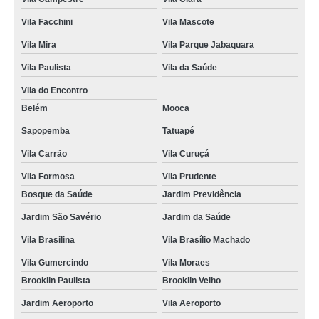
renovação cnh atrasada orçamento Paraíso
Vila Facchini
Vila Mascote
onde fazer renovação cnh a Santo André
Vila Mira
Vila Parque Jabaquara
renovação de cnh Sé
Vila Paulista
Vila da Saúde
onde faz renovação cnh a Vila Arapuã
Vila do Encontro
locais de renovação cnh a Vila Dom Pedro I
Belém
Mooca
locais de renovação cnh categoria b Vila Sacomã
Sapopemba
Tatuapé
Vila Carrão
Vila Curuçá
onde fazer renovação cnh atrasada Jardim Clímax
Vila Formosa
Vila Prudente
renovação cnh bloqueada Jardim Oriental
Bosque da Saúde
Jardim Previdência
onde faz agendamento renovação cnh Cambuci
Jardim São Savério
Jardim da Saúde
renovação cnh categoria b orçamento Mauá
Vila Brasilina
Vila Brasílio Machado
onde faz renovação cnh agendamento Jardim São Caetano
Vila Gumercindo
Vila Moraes
onde fazer renovação cnh categoria b Mauá
Brooklin Paulista
Brooklin Velho
onde fazer renovação de cnh vencida Mooca
Jardim Aeroporto
Vila Aeroporto