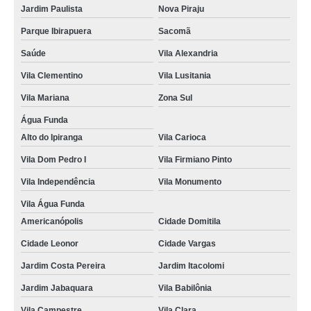
Jardim Paulista
Nova Piraju
onde faz renovação cnh categoria b Jardim São Caetano
Parque Ibirapuera
Sacomã
locais de renovação de cnh vencida Praça da Arvore
Saúde
Vila Alexandria
agendamento renovação cnh orçamento Vila Água Funda
Vila Clementino
Vila Lusitania
onde faz renovação da cnh São Caetano do Sul
Vila Mariana
Zona Sul
onde faz renovação da cnh vencida Cidade Jardim
Água Funda
renovação do cnh orçamento Vila Brasílio Machado
Alto do Ipiranga
Vila Carioca
renovação cnh categoria b Liberdade
Vila Dom Pedro I
Vila Firmiano Pinto
locais de renovação da cnh Aclimação
Vila Independência
Vila Monumento
locais de renovação cnh agendamento Vila São José
Vila Água Funda
Americanópolis
Cidade Domitila
locais de renovação da cnh Vila Moraes
Cidade Leonor
Cidade Vargas
renovação cnh a Jardim Maria Estela
Jardim Costa Pereira
Jardim Itacolomi
renovação cnh categoria b orçamento Vila Formosa
Jardim Jabaquara
Vila Babilônia
renovação cnh atrasada Vila Romano
Vila Campestre
Vila Clara