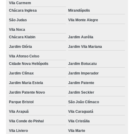
locais de renovação do cnh Sé
Vila Carmem
Chácara Inglesa
Mirandópolis
onde fazer renovação cnh a Vila Prudente
São Judas
Vila Monte Alegre
onde fazer renovação de cnh Paraíso
Vila Noca
locais de renovação cnh bloqueada Jardim Patente Novo
Chácara Klabin
Jardim Aurélia
onde fazer renovação da cnh vencida Mauá
Jardim Glória
Jardim Vila Mariana
agendamento renovação cnh Vila Arapuã
Vila Afonso Celso
onde fazer renovação do cnh Vila Monte Alegre
Cidade Nova Heliópolis
Jardim Botucatu
locais de renovação cnh atrasada Centro
Jardim Clímax
Jardim Imperador
Jardim Maria Estela
Jardim Patente
locais de renovação do cnh Belém
Jardim Patente Novo
Jardim Seckler
onde faz renovação do cnh Vila Curuçá
Parque Bristol
São João Clímaco
onde fazer renovação cnh agendamento Jardim São Caetano
Vila Arapuã
Vila Caraguatá
renovação da cnh orçamento Jardim Imperador
Vila Conde do Pinhal
Vila Cristália
onde faz renovação de cnh vencida Vila Nova Conceição
Vila Liviero
Vila Marte