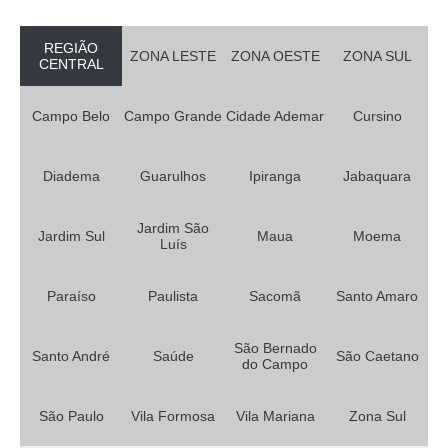
locais de renovação cnh categoria b Jardim Vergueiro
REGIÃO
ZONA LESTE
ZONA OESTE
ZONA SUL
CENTRAL
onde fazer renovação da cnh Parque Bristol
renovação de cnh vencida orçamento Vila Carmem
Campo Belo
Campo Grande
Cidade Ademar
Cursino
renovação da cnh Jardim Imperador
renovação cnh agendamento Vila Buarque
Diadema
Guarulhos
Ipiranga
Jabaquara
renovação cnh a Vila Prudente
Jardim São
onde faz renovação cnh categoria b São João Clímaco
Jardim Sul
Maua
Moema
Luís
onde fazer renovação cnh atrasada Centro
Paraíso
Paulista
Sacomã
Santo Amaro
renovação cnh agendamento orçamento Taboão
onde fazer renovação de cnh vencida Belém
São Bernado
Santo André
Saúde
São Caetano
do Campo
renovação de cnh orçamento São Bernardo do Campo
onde faz renovação da cnh vencida Jardim Maria Estela
São Paulo
Vila Formosa
Vila Mariana
Zona Sul
onde faz renovação cnh agendamento Cidade Leonor