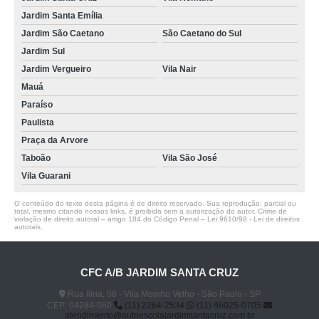
Jardim Santa Emília
onde fazer renovação de cnh Alto do Ipiranga
Jardim São Caetano
São Caetano do Sul
Jardim Sul
Jardim Vergueiro
Vila Nair
Mauá
Paraíso
Paulista
Praça da Arvore
Taboão
Vila São José
Vila Guarani
O conteúdo do texto desta página é de direito reservado. Sua reprodução, parcial ou
total, mesmo citando nossos links, é proibida sem a autorização do autor. Crime de
violação de direito autoral – artigo 184 do Código Penal –
Lei 9610/98 - Lei de direitos
autorais
.
CFC A/B JARDIM SANTA CRUZ
Rua Ilíria, 58 - Vila Moinho Velho - São Paulo - SP
CEP: 04284-060
(11) 2264-2534
(11) 96025-0705
atendimento@autoescolajardimsantacruz.com.br