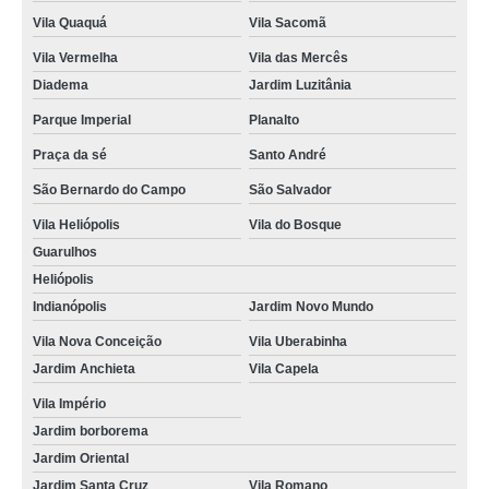
renovação cnh atrasada Parque Bristol
Vila Quaquá
Vila Sacomã
renovação da cnh Jardim Previdência
Vila Vermelha
Vila das Mercês
onde faz renovação de cnh vencida Zona Sul
Diadema
Jardim Luzitânia
renovação da cnh orçamento Sacomã
Parque Imperial
Planalto
renovação da cnh vencida orçamento Vila Quaquá
Praça da sé
Santo André
renovação cnh agendamento orçamento Glicério
São Bernardo do Campo
São Salvador
onde fazer agendamento renovação cnh Jardim Patente Novo
Vila Heliópolis
Vila do Bosque
Guarulhos
agendamento renovação cnh orçamento Jardim Previdência
Heliópolis
onde fazer renovação cnh categoria b Jardim borborema
Indianópolis
Jardim Novo Mundo
renovação da cnh vencida orçamento Vila Paulista
Vila Nova Conceição
Vila Uberabinha
Jardim Anchieta
Vila Capela
onde faz renovação de cnh Parque Bristol
Vila Império
onde fazer agendamento renovação cnh Vila Água Funda
Jardim borborema
renovação cnh bloqueada orçamento Itaim Bibi
Jardim Oriental
renovação do cnh Chácara Klabin
Jardim Santa Cruz
Vila Romano