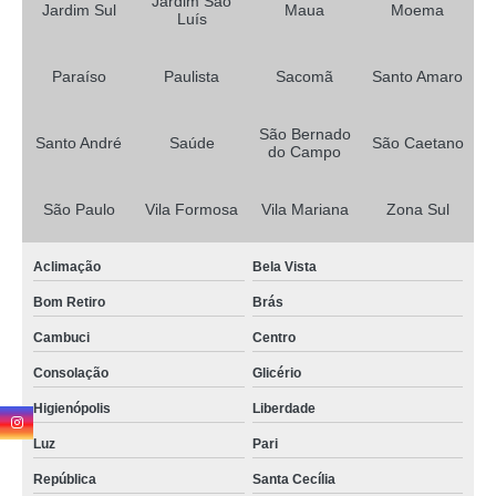
Jardim São
quanto custa primeira habilitação b Brooklin Paulista
Jardim Sul
Maua
Moema
Luís
primeira habilitação para moto Cidade Jardim
Paraíso
Paulista
Sacomã
Santo Amaro
primeira habilitação de moto Guarulhos
tirar primeira habilitação para carro Jardim Vergueiro
São Bernado
Santo André
Saúde
São Caetano
do Campo
primeira habilitação de moto Belém
quanto custa primeira habilitação a e b Jardim da Saúde
São Paulo
Vila Formosa
Vila Mariana
Zona Sul
primeira habilitação definitiva Planalto
Aclimação
Bela Vista
tirar primeira habilitação para carro e moto Vila Gumercindo
Bom Retiro
Brás
primeira habilitação a e b Jardim Imperador
Cambuci
Centro
primeira habilitação auto escola Vila Capela
Consolação
Glicério
tirar primeira habilitação a e b Vila Nova Conceição
Higienópolis
Liberdade
primeira habilitação de carro Campo Belo
Luz
Pari
primeira habilitação de carro Vila Babilônia
República
Santa Cecília