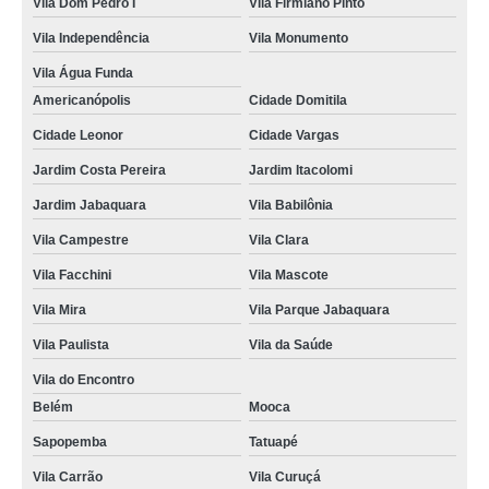
Vila Dom Pedro I
Vila Firmiano Pinto
primeira habilitação b Vila Império
Vila Independência
Vila Monumento
quanto custa primeira habilitação para carro Vila Gumercindo
Vila Água Funda
Americanópolis
Cidade Domitila
primeira habilitação a Bela Vista
Cidade Leonor
Cidade Vargas
Jardim Costa Pereira
Jardim Itacolomi
Jardim Jabaquara
Vila Babilônia
Vila Campestre
Vila Clara
Vila Facchini
Vila Mascote
Vila Mira
Vila Parque Jabaquara
Vila Paulista
Vila da Saúde
Vila do Encontro
Belém
Mooca
Sapopemba
Tatuapé
Vila Carrão
Vila Curuçá