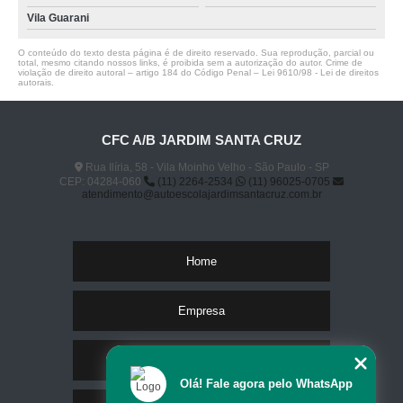
Vila Guarani
O conteúdo do texto desta página é de direito reservado. Sua reprodução, parcial ou
total, mesmo citando nossos links, é proibida sem a autorização do autor. Crime de
violação de direito autoral – artigo 184 do Código Penal –
Lei 9610/98 - Lei de direitos
autorais
.
CFC A/B JARDIM SANTA CRUZ
Rua Ilíria, 58 - Vila Moinho Velho - São Paulo - SP
CEP: 04284-060
(11) 2264-2534
(11) 96025-0705
atendimento@autoescolajardimsantacruz.com.br
Home
Empresa
Missão
Olá! Fale agora pelo WhatsApp