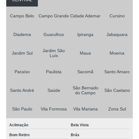
Campo Belo
Campo Grande
Cidade Ademar
Cursino
Diadema
Guarulhos
Ipiranga
Jabaquara
Jardim São
Jardim Sul
Maua
Moema
Luís
Paraíso
Paulista
Sacomã
Santo Amaro
São Bernado
Santo André
Saúde
São Caetano
do Campo
São Paulo
Vila Formosa
Vila Mariana
Zona Sul
Aclimação
Bela Vista
Bom Retiro
Brás