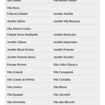
São Judas
Vila Monte Alegre
Vila Noca
Chácara Klabin
Jardim Aurélia
Jardim Glória
Jardim Vila Mariana
Vila Afonso Celso
Cidade Nova Heliópolis
Jardim Botucatu
Jardim Clímax
Jardim Imperador
Jardim Maria Estela
Jardim Patente
Jardim Patente Novo
Jardim Seckler
Parque Bristol
São João Clímaco
Vila Arapuã
Vila Caraguatá
Vila Conde do Pinhal
Vila Cristália
Vila Liviero
Vila Marte
Vila Quaquá
Vila Sacomã
Vila Vermelha
Vila das Mercês