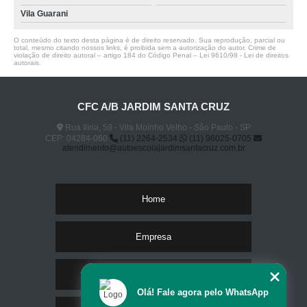
Vila Guarani
O conteúdo do texto desta página é de direito reservado. Sua reprodução, parcial ou
total, mesmo citando nossos links, é proibida sem a autorização do autor. Crime de
violação de direito autoral – artigo 184 do Código Penal –
Lei 9610/98 - Lei de direitos
autorais
.
CFC A/B JARDIM SANTA CRUZ
Rua Ilíria, 58 - Vila Moinho Velho - São Paulo - SP
CEP: 04284-060
(11) 2264-2534
(11) 96025-0705
atendimento@autoescolajardimsantacruz.com.br
Home
Empresa
Missão
Olá! Fale agora pelo WhatsApp