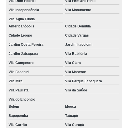
Vila Dom Pedro I
Vila Firmiano Pinto
tirar primeira habilitação b Jardim São Caetano
Vila Independência
Vila Monumento
quanto custa primeira habilitação para carro e moto Santa Efigênia
Vila Água Funda
Americanópolis
Cidade Domitila
tirar primeira habilitação a e b Cursino
Cidade Leonor
Cidade Vargas
Jardim Costa Pereira
Jardim Itacolomi
Jardim Jabaquara
Vila Babilônia
Vila Campestre
Vila Clara
Vila Facchini
Vila Mascote
Vila Mira
Vila Parque Jabaquara
Vila Paulista
Vila da Saúde
Vila do Encontro
Belém
Mooca
Sapopemba
Tatuapé
Vila Carrão
Vila Curuçá