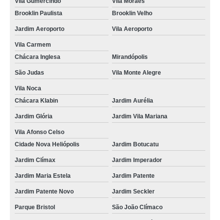
curso de mopp ead Saúde
Vila Gumercindo
Vila Moraes
Brooklin Paulista
Brooklin Velho
curso de transporte de passageiros online preço Taboão
Jardim Aeroporto
Vila Aeroporto
curso de transporte escolar online preço Jardim São Caetano
Vila Carmem
curso de cargas perigosas online preço Jardim Aurélia
Chácara Inglesa
Mirandópolis
curso online de cargas perigosas preço Ipiranga
São Judas
Vila Monte Alegre
curso de condutor de veículo de emergência online preço Vila da Saúde
Vila Noca
curso online de transporte de produtos perigosos preço Cidade Jardim
Chácara Klabin
Jardim Aurélia
Jardim Glória
Jardim Vila Mariana
curso de cargas perigosas online Bela Vista
Vila Afonso Celso
preço de curso de transporte de passageiros online Taboão
Cidade Nova Heliópolis
Jardim Botucatu
curso online de transporte escolar Vila Independência
Jardim Clímax
Jardim Imperador
curso online de cargas perigosas preço Vila Curuçá
Jardim Maria Estela
Jardim Patente
preço de curso de mopp ead Vila Moraes
Jardim Patente Novo
Jardim Seckler
onde fazer curso de condutor de veículo de emergência online Santa Cecília
Parque Bristol
São João Clímaco
onde fazer curso de transporte escolar online Jardim Novo Mundo