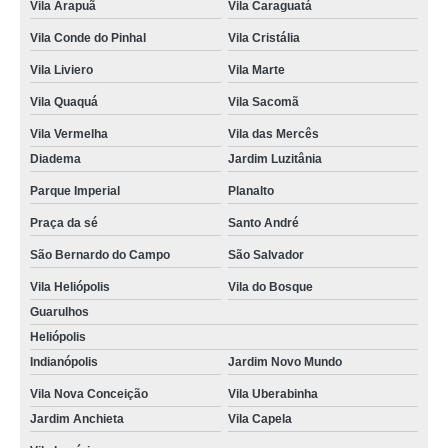
Vila Arapuã
Vila Caraguatá
onde fazer curso de transporte de passageiros online Brooklin Velho
Vila Conde do Pinhal
Vila Cristália
curso mopp e carga indivisível online valor Vila Aeroporto
Vila Liviero
Vila Marte
curso de mopp ead Mauá
Vila Quaquá
Vila Sacomã
preço de curso de mopp ead Americanópolis
Vila Vermelha
Vila das Mercês
Diadema
Jardim Luzitânia
preço de curso online de cargas perigosas Cursino
Parque Imperial
Planalto
preço de curso online transporte de passageiros Jardim Santa Emília
Praça da sé
Santo André
onde fazer curso mopp e carga indivisível online São Judas
São Bernardo do Campo
São Salvador
curso de transporte escolar online Vila Arapuã
Vila Heliópolis
Vila do Bosque
onde fazer curso de mopp ead Heliópolis
Guarulhos
curso mopp e carga indivisível online preço Vila Água Funda
Heliópolis
Indianópolis
Jardim Novo Mundo
curso de transporte coletivo online preço Parque Ibirapuera
Vila Nova Conceição
Vila Uberabinha
preço de curso de transporte escolar online Jardim Paulista
Jardim Anchieta
Vila Capela
preço de curso de cargas perigosas online Jardim Imperador