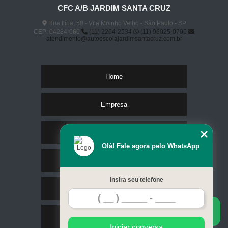
CFC A/B JARDIM SANTA CRUZ
preço de curso de condutor de veículo de emergência online Jardim Glória
Rua Ilíria, 58 - Vila Moinho Velho - São Paulo - SP
CEP: 04284-060
(11) 2264-2534
(11) 96025-0705
atendimento@autoescolajardimsantacruz.com.br
Home
Empresa
Missão
Olá! Fale agora pelo WhatsApp
Serviços
Insira seu telefone
Contato
Mapa do site
Iniciar conversa