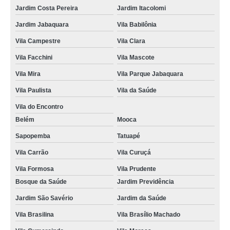
curso de condutor de veículo de emergência online Jabaquara
Jardim Costa Pereira
Jardim Itacolomi
curso de mopp ead preço São João Clímaco
Jardim Jabaquara
Vila Babilônia
curso de transporte coletivo online valor Vila Independência
Vila Campestre
Vila Clara
onde fazer curso de transporte coletivo online Cidade Ademar
Vila Facchini
Vila Mascote
onde fazer curso online de transporte de produtos perigosos Vila Lusitania
Vila Mira
Vila Parque Jabaquara
curso de transporte de passageiros online valor Vila Clara
Vila Paulista
Vila da Saúde
Vila do Encontro
curso online de transporte de produtos perigosos preço Jardim Jabaquara
Belém
Mooca
curso mopp e carga indivisível online preço Vila São José
Sapopemba
Tatuapé
curso transporte de emergência online valor Vila Paulista
Vila Carrão
Vila Curuçá
curso de transporte de passageiros online preço Paulista
Vila Formosa
Vila Prudente
onde fazer curso online de transporte escolar Jardim Sul
Bosque da Saúde
Jardim Previdência
curso online transporte de passageiros preço Vila Carrão
Jardim São Savério
Jardim da Saúde
curso online transporte de passageiros Campo Belo
Vila Brasilina
Vila Brasílio Machado