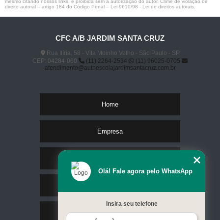
mesmo citando nossos links, é proibida sem a autorização do autor. Crime de violação de
direito autoral – artigo 184 do Código Penal –
Lei 9610/98 - Lei de direitos autorais
.
CFC A/B JARDIM SANTA CRUZ
Rua Ilíria, 58 - Vila Moinho Velho - São Paulo - SP
CEP: 04284-060
(11) 2264-2534
(11) 96025-0705
atendimento@autoescolajardimsantacruz.com.br
Home
Empresa
Missão
Olá! Fale agora pelo WhatsApp
Serviços
Insira seu telefone
Contato