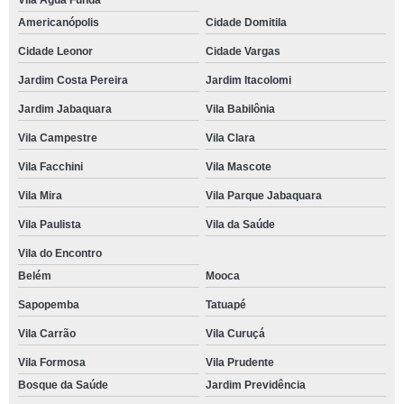
Vila Água Funda
Americanópolis
Cidade Domitila
Cidade Leonor
Cidade Vargas
Jardim Costa Pereira
Jardim Itacolomi
Jardim Jabaquara
Vila Babilônia
Vila Campestre
Vila Clara
Vila Facchini
Vila Mascote
Vila Mira
Vila Parque Jabaquara
Vila Paulista
Vila da Saúde
Vila do Encontro
Belém
Mooca
Sapopemba
Tatuapé
Vila Carrão
Vila Curuçá
Vila Formosa
Vila Prudente
Bosque da Saúde
Jardim Previdência