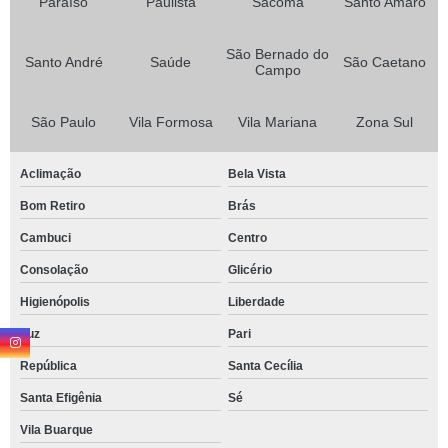
Paraíso
Paulista
Sacomã
Santo Amaro
São Bernado do
Santo André
Saúde
São Caetano
Campo
São Paulo
Vila Formosa
Vila Mariana
Zona Sul
Aclimação
Bela Vista
Bom Retiro
Brás
Cambuci
Centro
Consolação
Glicério
Higienópolis
Liberdade
Luz
Pari
República
Santa Cecília
Santa Efigênia
Sé
Vila Buarque