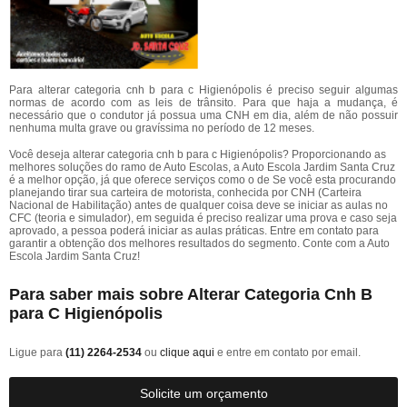
Para alterar categoria cnh b para c Higienópolis é preciso seguir algumas
normas de acordo com as leis de trânsito. Para que haja a mudança, é
necessário que o condutor já possua uma CNH em dia, além de não possuir
nenhuma multa grave ou gravíssima no período de 12 meses.
Você deseja alterar categoria cnh b para c Higienópolis? Proporcionando as
melhores soluções do ramo de Auto Escolas, a Auto Escola Jardim Santa Cruz
é a melhor opção, já que oferece serviços como o de Se você esta procurando
planejando tirar sua carteira de motorista, conhecida por CNH (Carteira
Nacional de Habilitação) antes de qualquer coisa deve se iniciar as aulas no
CFC (teoria e simulador), em seguida é preciso realizar uma prova e caso seja
aprovado, a pessoa poderá iniciar as aulas práticas. Entre em contato para
garantir a obtenção dos melhores resultados do segmento. Conte com a Auto
Escola Jardim Santa Cruz!
Para saber mais sobre Alterar Categoria Cnh B
para C Higienópolis
Ligue para
(11) 2264-2534
ou
clique aqui
e entre em contato por email.
Solicite um orçamento