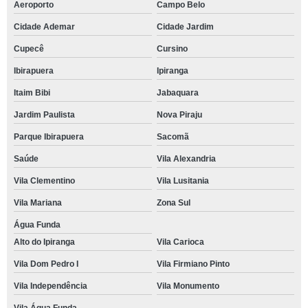
Aeroporto
Campo Belo
Cidade Ademar
Cidade Jardim
Cupecê
Cursino
Ibirapuera
Ipiranga
Itaim Bibi
Jabaquara
Jardim Paulista
Nova Piraju
Parque Ibirapuera
Sacomã
Saúde
Vila Alexandria
Vila Clementino
Vila Lusitania
Vila Mariana
Zona Sul
Água Funda
Alto do Ipiranga
Vila Carioca
Vila Dom Pedro I
Vila Firmiano Pinto
Vila Independência
Vila Monumento