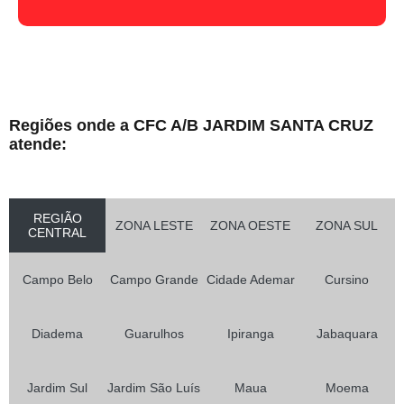
Regiões onde a CFC A/B JARDIM SANTA CRUZ
atende:
REGIÃO
ZONA LESTE
ZONA OESTE
ZONA SUL
CENTRAL
Campo Belo
Campo Grande
Cidade Ademar
Cursino
Diadema
Guarulhos
Ipiranga
Jabaquara
Jardim Sul
Jardim São Luís
Maua
Moema