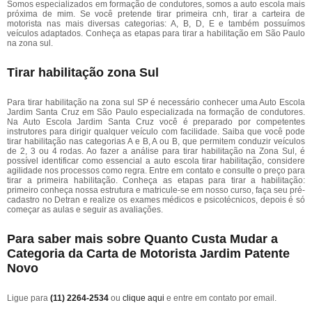
Somos especializados em formação de condutores, somos a auto escola mais
próxima de mim. Se você pretende tirar primeira cnh, tirar a carteira de
motorista nas mais diversas categorias: A, B, D, E e também possuímos
veículos adaptados. Conheça as etapas para tirar a habilitação em São Paulo
na zona sul.
Tirar habilitação zona Sul
Para tirar habilitação na zona sul SP é necessário conhecer uma Auto Escola
Jardim Santa Cruz em São Paulo especializada na formação de condutores.
Na Auto Escola Jardim Santa Cruz você é preparado por competentes
instrutores para dirigir qualquer veículo com facilidade. Saiba que você pode
tirar habilitação nas categorias A e B, A ou B, que permitem conduzir veículos
de 2, 3 ou 4 rodas. Ao fazer a análise para tirar habilitação na Zona Sul, é
possível identificar como essencial a auto escola tirar habilitação, considere
agilidade nos processos como regra. Entre em contato e consulte o preço para
tirar a primeira habilitação. Conheça as etapas para tirar a habilitação:
primeiro conheça nossa estrutura e matricule-se em nosso curso, faça seu pré-
cadastro no Detran e realize os exames médicos e psicotécnicos, depois é só
começar as aulas e seguir as avaliações.
Para saber mais sobre Quanto Custa Mudar a
Categoria da Carta de Motorista Jardim Patente
Novo
Ligue para
(11) 2264-2534
ou
clique aqui
e entre em contato por email.