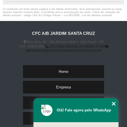
O conteúdo do texto desta página é de direito reservado. Sua reprodução, parcial ou total,
mesmo citando nossos links, é proibida sem a autorização do autor. Crime de violação de
direito autoral – artigo 184 do Código Penal –
Lei 9610/98 - Lei de direitos autorais
.
CFC A/B JARDIM SANTA CRUZ
Rua Ilíria, 58 - Vila Moinho Velho - São Paulo - SP
CEP: 04284-060
(11) 2264-2534
(11) 96025-0705
atendimento@autoescolajardimsantacruz.com.br
Home
Empresa
Missão
Olá! Fale agora pelo WhatsApp
Serviços