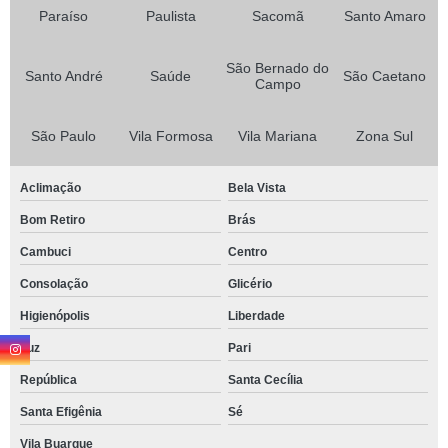
Paraíso
Paulista
Sacomã
Santo Amaro
São Bernado do
Santo André
Saúde
São Caetano
Campo
São Paulo
Vila Formosa
Vila Mariana
Zona Sul
Aclimação
Bela Vista
Bom Retiro
Brás
Cambuci
Centro
Consolação
Glicério
Higienópolis
Liberdade
Luz
Pari
República
Santa Cecília
Santa Efigênia
Sé
Vila Buarque