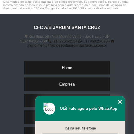
O conteúdo do texto desta página é de direito reservado. Sua reprodução, parcial ou total,
mesmo citando nossos links, é proibida sem a autorização do autor. Crime de violação de
direito autoral – artigo 184 do Código Penal –
Lei 9610/98 - Lei de direitos autorais
.
CFC A/B JARDIM SANTA CRUZ
Rua Ilíria, 58 - Vila Moinho Velho - São Paulo - SP
CEP: 04284-060
(11) 2264-2534
(11) 96025-0705
atendimento@autoescolajardimsantacruz.com.br
Home
Empresa
Missão
Olá! Fale agora pelo WhatsApp
Serviços
Insira seu telefone
Contato