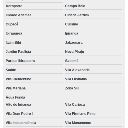
Aeroporto
Campo Belo
Cidade Ademar
Cidade Jardim
Cupecê
Cursino
Ibirapuera
Ipiranga
Itaim Bibi
Jabaquara
Jardim Paulista
Nova Piraju
Parque Ibirapuera
Sacomã
Saúde
Vila Alexandria
Vila Clementino
Vila Lusitania
Vila Mariana
Zona Sul
Água Funda
Alto do Ipiranga
Vila Carioca
Vila Dom Pedro I
Vila Firmiano Pinto
Vila Independência
Vila Monumento