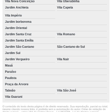
Vila Nova Conceição
Vila Uberabinha
Jardim Anchieta
Vila Capela
Vila Império
Jardim borborema
Jardim Oriental
Jardim Santa Cruz
Vila Romano
Jardim Santa Emília
Jardim São Caetano
São Caetano do Sul
Jardim Sul
Jardim Vergueiro
Vila Nair
Mauá
Paraíso
Paulista
Praça da Arvore
Taboão
Vila São José
Vila Guarani
O conteúdo do texto desta página é de direito reservado. Sua reprodução, parcial ou total,
mesmo citando nossos links, é proibida sem a autorização do autor. Crime de violação de
direito autoral – artigo 184 do Código Penal –
Lei 9610/98 - Lei de direitos autorais
.