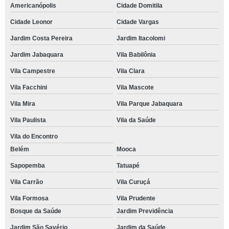
Americanópolis
Cidade Domitila
Cidade Leonor
Cidade Vargas
Jardim Costa Pereira
Jardim Itacolomi
Jardim Jabaquara
Vila Babilônia
Vila Campestre
Vila Clara
Vila Facchini
Vila Mascote
Vila Mira
Vila Parque Jabaquara
Vila Paulista
Vila da Saúde
Vila do Encontro
Belém
Mooca
Sapopemba
Tatuapé
Vila Carrão
Vila Curuçá
Vila Formosa
Vila Prudente
Bosque da Saúde
Jardim Previdência
Jardim São Savério
Jardim da Saúde