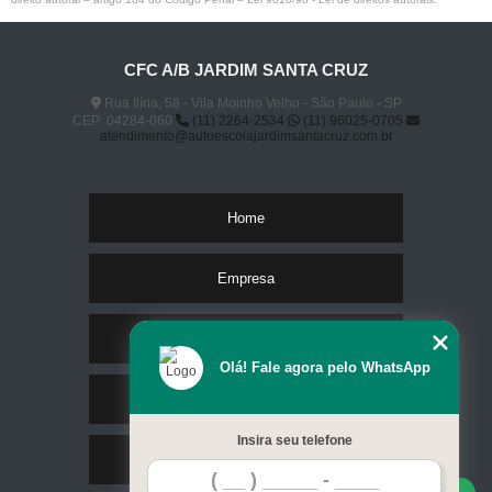
CFC A/B JARDIM SANTA CRUZ
Rua Ilíria, 58 - Vila Moinho Velho - São Paulo - SP
CEP: 04284-060
(11) 2264-2534
(11) 96025-0705
atendimento@autoescolajardimsantacruz.com.br
Home
Empresa
Missão
Olá! Fale agora pelo WhatsApp
Serviços
Insira seu telefone
Contato