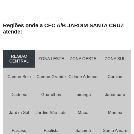
Regiões onde a CFC A/B JARDIM SANTA CRUZ
atende:
REGIÃO
ZONA LESTE
ZONA OESTE
ZONA SUL
CENTRAL
Campo Belo
Campo Grande
Cidade Ademar
Cursino
Diadema
Guarulhos
Ipiranga
Jabaquara
Jardim Sul
Jardim São Luís
Maua
Moema
Paraíso
Paulista
Sacomã
Santo Amaro