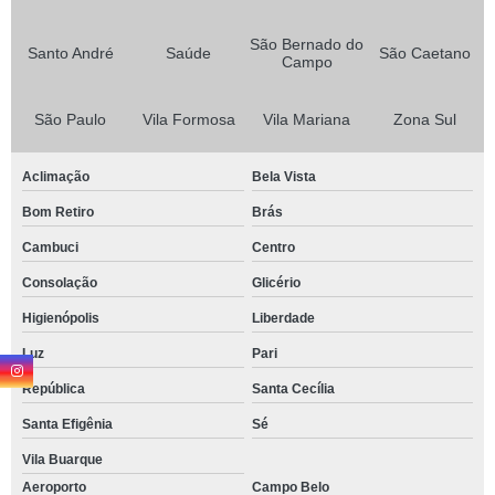
São Bernado do
Santo André
Saúde
São Caetano
Campo
São Paulo
Vila Formosa
Vila Mariana
Zona Sul
Aclimação
Bela Vista
Bom Retiro
Brás
Cambuci
Centro
Consolação
Glicério
Higienópolis
Liberdade
Luz
Pari
República
Santa Cecília
Santa Efigênia
Sé
Vila Buarque
Aeroporto
Campo Belo