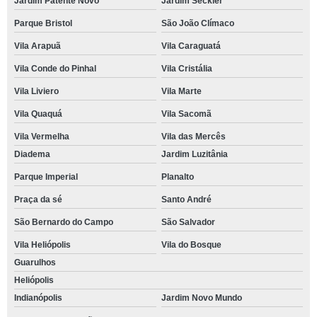
Jardim Patente Novo
Jardim Seckler
Parque Bristol
São João Clímaco
Vila Arapuã
Vila Caraguatá
Vila Conde do Pinhal
Vila Cristália
Vila Liviero
Vila Marte
Vila Quaquá
Vila Sacomã
Vila Vermelha
Vila das Mercês
Diadema
Jardim Luzitânia
Parque Imperial
Planalto
Praça da sé
Santo André
São Bernardo do Campo
São Salvador
Vila Heliópolis
Vila do Bosque
Guarulhos
Heliópolis
Indianópolis
Jardim Novo Mundo