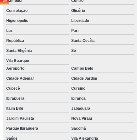
Cambuci
Centro
Consolação
Glicério
Higienópolis
Liberdade
Luz
Pari
República
Santa Cecília
Santa Efigênia
Sé
Vila Buarque
Aeroporto
Campo Belo
Cidade Ademar
Cidade Jardim
Cupecê
Cursino
Ibirapuera
Ipiranga
Itaim Bibi
Jabaquara
Jardim Paulista
Nova Piraju
Parque Ibirapuera
Sacomã
Saúde
Vila Alexandria