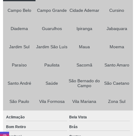
Campo Belo
Campo Grande
Cidade Ademar
Cursino
Diadema
Guarulhos
Ipiranga
Jabaquara
Jardim Sul
Jardim São Luís
Maua
Moema
Paraíso
Paulista
Sacomã
Santo Amaro
São Bernado do
Santo André
Saúde
São Caetano
Campo
São Paulo
Vila Formosa
Vila Mariana
Zona Sul
Aclimação
Bela Vista
Bom Retiro
Brás