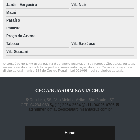
Jardim Vergueiro
Vila Nair
Mauá
Paraíso
Paulista
Praça da Arvore
Taboão
Vila São José
Vila Guarani
O conteúdo do texto desta página é de direito reservado. Sua reprodução, parcial ou total,
mesmo citando nossos links, é proibida sem a autorização do autor. Crime de violação de
direito autoral – artigo 184 do Código Penal –
Lei 9610/98 - Lei de direitos autorais
.
CFC A/B JARDIM SANTA CRUZ
Rua Ilíria, 58 - Vila Moinho Velho - São Paulo - SP
CEP: 04284-060
(11) 2264-2534
(11) 96025-0705
atendimento@autoescolajardimsantacruz.com.br
Home