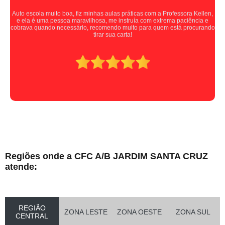
Auto escola muito boa, fiz minhas aulas práticas com a Professora Kellen,
e ela é uma pessoa maravilhosa, me instruía com extrema paciência e
cobrava quando necessário, recomendo muito para quem está procurando
tirar sua carta!
Regiões onde a CFC A/B JARDIM SANTA CRUZ
atende:
REGIÃO
ZONA LESTE
ZONA OESTE
ZONA SUL
CENTRAL