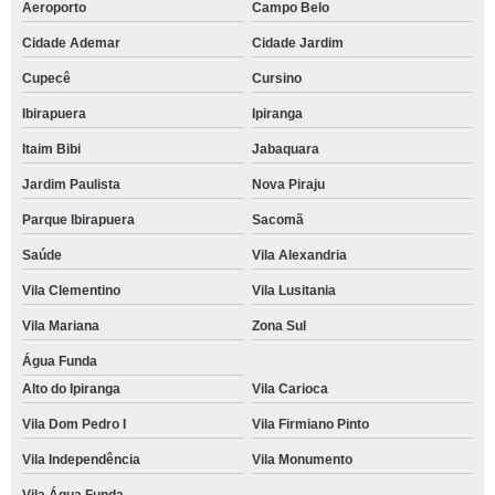
Aeroporto
Campo Belo
Cidade Ademar
Cidade Jardim
Cupecê
Cursino
Ibirapuera
Ipiranga
Itaim Bibi
Jabaquara
Jardim Paulista
Nova Piraju
Parque Ibirapuera
Sacomã
Saúde
Vila Alexandria
Vila Clementino
Vila Lusitania
Vila Mariana
Zona Sul
Água Funda
Alto do Ipiranga
Vila Carioca
Vila Dom Pedro I
Vila Firmiano Pinto
Vila Independência
Vila Monumento