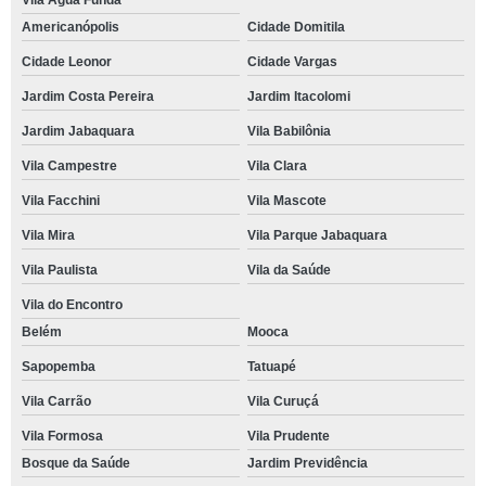
Vila Água Funda
Americanópolis
Cidade Domitila
Cidade Leonor
Cidade Vargas
Jardim Costa Pereira
Jardim Itacolomi
Jardim Jabaquara
Vila Babilônia
Vila Campestre
Vila Clara
Vila Facchini
Vila Mascote
Vila Mira
Vila Parque Jabaquara
Vila Paulista
Vila da Saúde
Vila do Encontro
Belém
Mooca
Sapopemba
Tatuapé
Vila Carrão
Vila Curuçá
Vila Formosa
Vila Prudente
Bosque da Saúde
Jardim Previdência