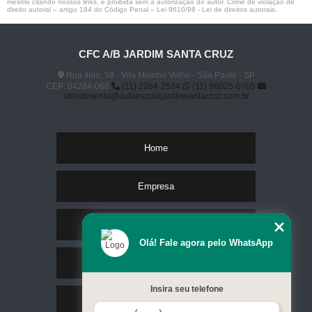
mesmo citando nossos links, é proibida sem a autorização do autor. Crime de violação de
direito autoral – artigo 184 do Código Penal –
Lei 9610/98 - Lei de direitos autorais
.
CFC A/B JARDIM SANTA CRUZ
Rua Ilíria, 58 - Vila Moinho Velho - São Paulo - SP
CEP: 04284-060
(11) 2264-2534
(11) 96025-0705
atendimento@autoescolajardimsantacruz.com.br
Home
Empresa
Missão
Olá! Fale agora pelo WhatsApp
Serviços
Insira seu telefone
Contato