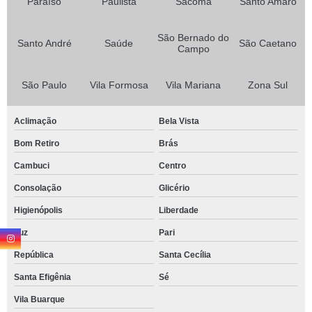
Paraíso
Paulista
Sacomã
Santo Amaro
São Bernado do
Santo André
Saúde
São Caetano
Campo
São Paulo
Vila Formosa
Vila Mariana
Zona Sul
Aclimação
Bela Vista
Bom Retiro
Brás
Cambuci
Centro
Consolação
Glicério
Higienópolis
Liberdade
Luz
Pari
República
Santa Cecília
Santa Efigênia
Sé
Vila Buarque