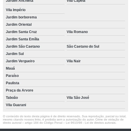
Jardim Anchieta
Vila Capela
Vila Império
Jardim borborema
Jardim Oriental
Jardim Santa Cruz
Vila Romano
Jardim Santa Emília
Jardim São Caetano
São Caetano do Sul
Jardim Sul
Jardim Vergueiro
Vila Nair
Mauá
Paraíso
Paulista
Praça da Arvore
Taboão
Vila São José
Vila Guarani
O conteúdo do texto desta página é de direito reservado. Sua reprodução, parcial ou total,
mesmo citando nossos links, é proibida sem a autorização do autor. Crime de violação de
direito autoral – artigo 184 do Código Penal –
Lei 9610/98 - Lei de direitos autorais
.