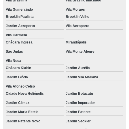
Vila Brasilina
Vila Brasílio Machado
Vila Gumercindo
Vila Moraes
Brooklin Paulista
Brooklin Velho
Jardim Aeroporto
Vila Aeroporto
Vila Carmem
Chácara Inglesa
Mirandópolis
São Judas
Vila Monte Alegre
Vila Noca
Chácara Klabin
Jardim Aurélia
Jardim Glória
Jardim Vila Mariana
Vila Afonso Celso
Cidade Nova Heliópolis
Jardim Botucatu
Jardim Clímax
Jardim Imperador
Jardim Maria Estela
Jardim Patente
Jardim Patente Novo
Jardim Seckler