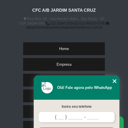
CFC A/B JARDIM SANTA CRUZ
Rua Ilíria, 58 - Vila Moinho Velho - São Paulo - SP
CEP: 04284-060
(11) 2264-2534
(11) 96025-0705
atendimento@autoescolajardimsantacruz.com.br
Home
Empresa
Missão
Olá! Fale agora pelo WhatsApp
Serviços
Insira seu telefone
Contato
Mapa do site