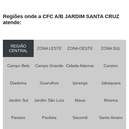
Regiões onde a CFC A/B JARDIM SANTA CRUZ
atende:
REGIÃO
ZONA LESTE
ZONA OESTE
ZONA SUL
CENTRAL
Campo Belo
Campo Grande
Cidade Ademar
Cursino
Diadema
Guarulhos
Ipiranga
Jabaquara
Jardim Sul
Jardim São Luís
Maua
Moema
Paraíso
Paulista
Sacomã
Santo Amaro