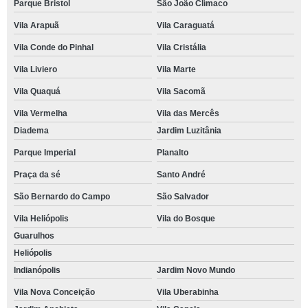
Parque Bristol
São João Clímaco
Vila Arapuã
Vila Caraguatá
Vila Conde do Pinhal
Vila Cristália
Vila Liviero
Vila Marte
Vila Quaquá
Vila Sacomã
Vila Vermelha
Vila das Mercês
Diadema
Jardim Luzitânia
Parque Imperial
Planalto
Praça da sé
Santo André
São Bernardo do Campo
São Salvador
Vila Heliópolis
Vila do Bosque
Guarulhos
Heliópolis
Indianópolis
Jardim Novo Mundo
Vila Nova Conceição
Vila Uberabinha