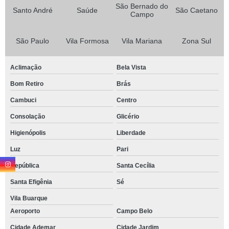
São Bernado do
Santo André
Saúde
São Caetano
Campo
São Paulo
Vila Formosa
Vila Mariana
Zona Sul
Aclimação
Bela Vista
Bom Retiro
Brás
Cambuci
Centro
Consolação
Glicério
Higienópolis
Liberdade
Luz
Pari
República
Santa Cecília
Santa Efigênia
Sé
Vila Buarque
Aeroporto
Campo Belo
Cidade Ademar
Cidade Jardim