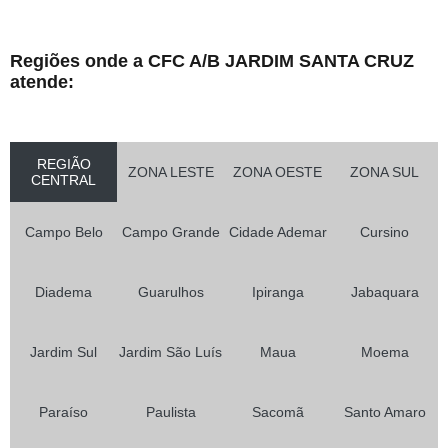
Regiões onde a CFC A/B JARDIM SANTA CRUZ
atende:
REGIÃO
ZONA LESTE
ZONA OESTE
ZONA SUL
CENTRAL
Campo Belo
Campo Grande
Cidade Ademar
Cursino
Diadema
Guarulhos
Ipiranga
Jabaquara
Jardim Sul
Jardim São Luís
Maua
Moema
Paraíso
Paulista
Sacomã
Santo Amaro