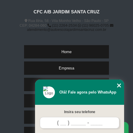
CFC A/B JARDIM SANTA CRUZ
Rua Ilíria, 58 - Vila Moinho Velho - São Paulo - SP
CEP: 04284-060
(11) 2264-2534
(11) 96025-0705
atendimento@autoescolajardimsantacruz.com.br
Home
Empresa
Missão
Olá! Fale agora pelo WhatsApp
Serviços
Insira seu telefone
Contato