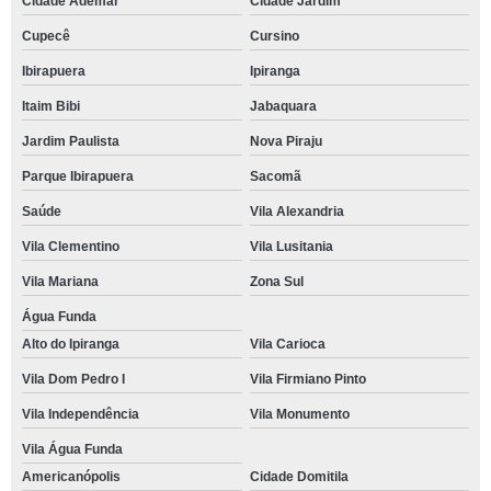
Cidade Ademar
Cidade Jardim
Cupecê
Cursino
Ibirapuera
Ipiranga
Itaim Bibi
Jabaquara
Jardim Paulista
Nova Piraju
Parque Ibirapuera
Sacomã
Saúde
Vila Alexandria
Vila Clementino
Vila Lusitania
Vila Mariana
Zona Sul
Água Funda
Alto do Ipiranga
Vila Carioca
Vila Dom Pedro I
Vila Firmiano Pinto
Vila Independência
Vila Monumento
Vila Água Funda
Americanópolis
Cidade Domitila