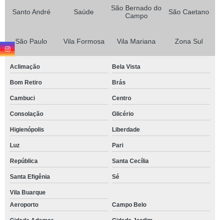
São Bernado do
Santo André
Saúde
São Caetano
Campo
São Paulo
Vila Formosa
Vila Mariana
Zona Sul
Aclimação
Bela Vista
Bom Retiro
Brás
Cambuci
Centro
Consolação
Glicério
Higienópolis
Liberdade
Luz
Pari
República
Santa Cecília
Santa Efigênia
Sé
Vila Buarque
Aeroporto
Campo Belo