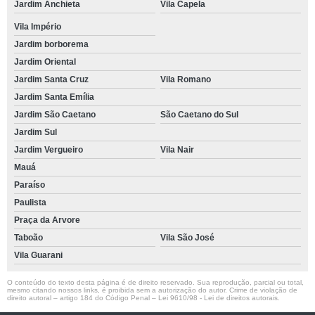
Jardim Anchieta
Vila Capela
Vila Império
Jardim borborema
Jardim Oriental
Jardim Santa Cruz
Vila Romano
Jardim Santa Emília
Jardim São Caetano
São Caetano do Sul
Jardim Sul
Jardim Vergueiro
Vila Nair
Mauá
Paraíso
Paulista
Praça da Arvore
Taboão
Vila São José
Vila Guarani
O conteúdo do texto desta página é de direito reservado. Sua reprodução, parcial ou total,
mesmo citando nossos links, é proibida sem a autorização do autor. Crime de violação de
direito autoral – artigo 184 do Código Penal –
Lei 9610/98 - Lei de direitos autorais
.