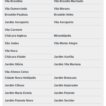
Vila Brasilina
Vila Brasílio Machado
Vila Gumercindo
Vila Moraes
Brooklin Paulista
Brooklin Velho
Jardim Aeroporto
Vila Aeroporto
Vila Carmem
Chácara Inglesa
Mirandópolis
São Judas
Vila Monte Alegre
Vila Noca
Chácara Klabin
Jardim Aurélia
Jardim Glória
Jardim Vila Mariana
Vila Afonso Celso
Cidade Nova Heliópolis
Jardim Botucatu
Jardim Clímax
Jardim Imperador
Jardim Maria Estela
Jardim Patente
Jardim Patente Novo
Jardim Seckler