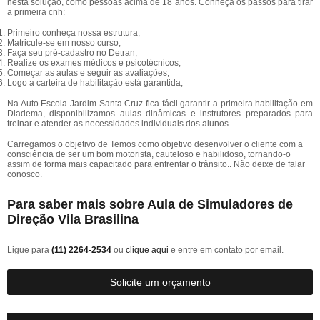
nesta solução, como pessoas acima de 18 anos. Conheça os passos para tirar
a primeira cnh:
Primeiro conheça nossa estrutura;
Matricule-se em nosso curso;
Faça seu pré-cadastro no Detran;
Realize os exames médicos e psicotécnicos;
Começar as aulas e seguir as avaliações;
Logo a carteira de habilitação está garantida;
Na Auto Escola Jardim Santa Cruz fica fácil garantir a primeira habilitação em
Diadema, disponibilizamos aulas dinâmicas e instrutores preparados para
treinar e atender as necessidades individuais dos alunos.
Carregamos o objetivo de Temos como objetivo desenvolver o cliente com a
consciência de ser um bom motorista, cauteloso e habilidoso, tornando-o
assim de forma mais capacitado para enfrentar o trânsito.. Não deixe de falar
conosco.
Para saber mais sobre Aula de Simuladores de
Direção Vila Brasilina
Ligue para
(11) 2264-2534
ou
clique aqui
e entre em contato por email.
Solicite um orçamento