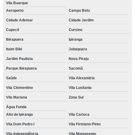
Vila Buarque
Aeroporto
Campo Belo
Cidade Ademar
Cidade Jardim
Cupecê
Cursino
Ibirapuera
Ipiranga
Itaim Bibi
Jabaquara
Jardim Paulista
Nova Piraju
Parque Ibirapuera
Sacomã
Saúde
Vila Alexandria
Vila Clementino
Vila Lusitania
Vila Mariana
Zona Sul
Água Funda
Alto do Ipiranga
Vila Carioca
Vila Dom Pedro I
Vila Firmiano Pinto
Vila Independência
Vila Monumento