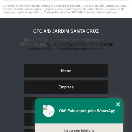
O conteúdo do texto desta página é de direito reservado. Sua reprodução, parcial ou total,
mesmo citando nossos links, é proibida sem a autorização do autor. Crime de violação de
direito autoral – artigo 184 do Código Penal –
Lei 9610/98 - Lei de direitos autorais
.
CFC A/B JARDIM SANTA CRUZ
Rua Ilíria, 58 - Vila Moinho Velho - São Paulo - SP
CEP: 04284-060
(11) 2264-2534
(11) 96025-0705
atendimento@autoescolajardimsantacruz.com.br
Home
Empresa
Missão
Olá! Fale agora pelo WhatsApp
Serviços
Insira seu telefone