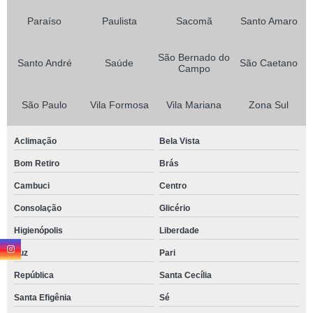
Paraíso
Paulista
Sacomã
Santo Amaro
São Bernado do
Santo André
Saúde
São Caetano
Campo
São Paulo
Vila Formosa
Vila Mariana
Zona Sul
Aclimação
Bela Vista
Bom Retiro
Brás
Cambuci
Centro
Consolação
Glicério
Higienópolis
Liberdade
Luz
Pari
República
Santa Cecília
Santa Efigênia
Sé