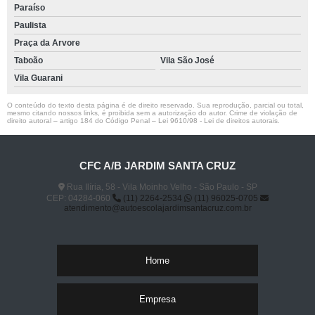
Paraíso
Paulista
Praça da Arvore
Taboão
Vila São José
Vila Guarani
O conteúdo do texto desta página é de direito reservado. Sua reprodução, parcial ou total,
mesmo citando nossos links, é proibida sem a autorização do autor. Crime de violação de
direito autoral – artigo 184 do Código Penal –
Lei 9610/98 - Lei de direitos autorais
.
CFC A/B JARDIM SANTA CRUZ
Rua Ilíria, 58 - Vila Moinho Velho - São Paulo - SP
CEP: 04284-060
(11) 2264-2534
(11) 96025-0705
atendimento@autoescolajardimsantacruz.com.br
Home
Empresa