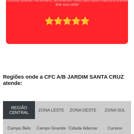
cobrava quando necessário, recomendo muito para quem está procurando
tirar sua carta!
Regiões onde a CFC A/B JARDIM SANTA CRUZ
atende:
REGIÃO
ZONA LESTE
ZONA OESTE
ZONA SUL
CENTRAL
Campo Belo
Campo Grande
Cidade Ademar
Cursino