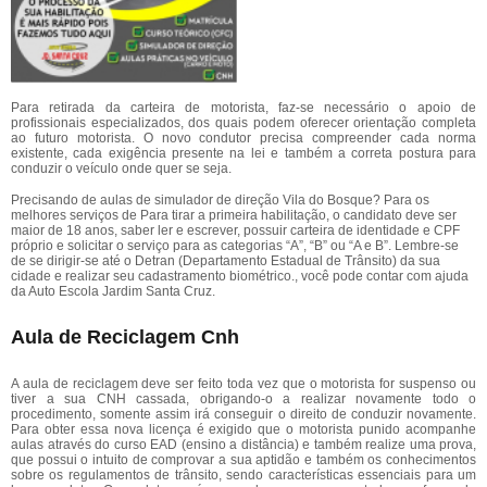
Para retirada da carteira de motorista, faz-se necessário o apoio de
profissionais especializados, dos quais podem oferecer orientação completa
ao futuro motorista. O novo condutor precisa compreender cada norma
existente, cada exigência presente na lei e também a correta postura para
conduzir o veículo onde quer se seja.
Precisando de aulas de simulador de direção Vila do Bosque? Para os
melhores serviços de Para tirar a primeira habilitação, o candidato deve ser
maior de 18 anos, saber ler e escrever, possuir carteira de identidade e CPF
próprio e solicitar o serviço para as categorias “A”, “B” ou “A e B”. Lembre-se
de se dirigir-se até o Detran (Departamento Estadual de Trânsito) da sua
cidade e realizar seu cadastramento biométrico., você pode contar com ajuda
da Auto Escola Jardim Santa Cruz.
Aula de Reciclagem Cnh
A aula de reciclagem deve ser feito toda vez que o motorista for suspenso ou
tiver a sua CNH cassada, obrigando-o a realizar novamente todo o
procedimento, somente assim irá conseguir o direito de conduzir novamente.
Para obter essa nova licença é exigido que o motorista punido acompanhe
aulas através do curso EAD (ensino a distância) e também realize uma prova,
que possui o intuito de comprovar a sua aptidão e também os conhecimentos
sobre os regulamentos de trânsito, sendo características essenciais para um