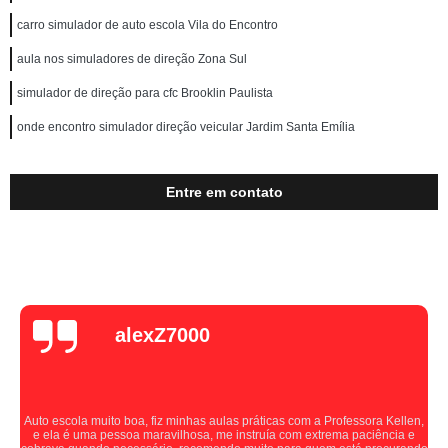
carro simulador de auto escola Vila do Encontro
aula nos simuladores de direção Zona Sul
simulador de direção para cfc Brooklin Paulista
onde encontro simulador direção veicular Jardim Santa Emília
Entre em contato
alexZ7000
Auto escola muito boa, fiz minhas aulas práticas com a Professora Kellen,
e ela é uma pessoa maravilhosa, me instruía com extrema paciência e