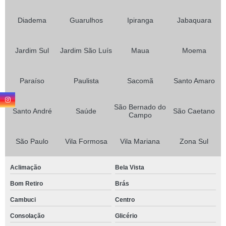
Diadema
Guarulhos
Ipiranga
Jabaquara
Jardim Sul
Jardim São Luís
Maua
Moema
Paraíso
Paulista
Sacomã
Santo Amaro
São Bernado do
Santo André
Saúde
São Caetano
Campo
São Paulo
Vila Formosa
Vila Mariana
Zona Sul
Aclimação
Bela Vista
Bom Retiro
Brás
Cambuci
Centro
Consolação
Glicério