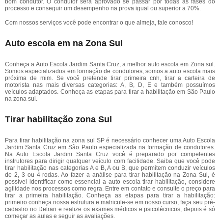
bom condutor. O condutor será aprovado se passar por todas as fases do
processo e conseguir um desempenho na prova igual ou superior a 70%.
Com nossos serviços você pode encontrar o que almeja, fale conosco!
Auto escola em na Zona Sul
Conheça a Auto Escola Jardim Santa Cruz, a melhor auto escola em Zona sul.
Somos especializados em formação de condutores, somos a auto escola mais
próxima de mim. Se você pretende tirar primeira cnh, tirar a carteira de
motorista nas mais diversas categorias: A, B, D, E e também possuímos
veículos adaptados. Conheça as etapas para tirar a habilitação em São Paulo
na zona sul.
Tirar habilitação zona Sul
Para tirar habilitação na zona sul SP é necessário conhecer uma Auto Escola
Jardim Santa Cruz em São Paulo especializada na formação de condutores.
Na Auto Escola Jardim Santa Cruz você é preparado por competentes
instrutores para dirigir qualquer veículo com facilidade. Saiba que você pode
tirar habilitação nas categorias A e B, A ou B, que permitem conduzir veículos
de 2, 3 ou 4 rodas. Ao fazer a análise para tirar habilitação na Zona Sul, é
possível identificar como essencial a auto escola tirar habilitação, considere
agilidade nos processos como regra. Entre em contato e consulte o preço para
tirar a primeira habilitação. Conheça as etapas para tirar a habilitação:
primeiro conheça nossa estrutura e matricule-se em nosso curso, faça seu pré-
cadastro no Detran e realize os exames médicos e psicotécnicos, depois é só
começar as aulas e seguir as avaliações.