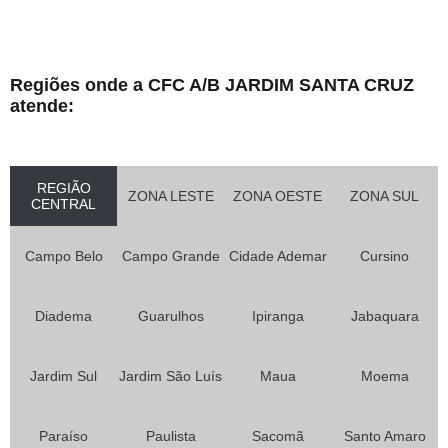
Regiões onde a CFC A/B JARDIM SANTA CRUZ
atende:
REGIÃO
ZONA LESTE
ZONA OESTE
ZONA SUL
CENTRAL
Campo Belo
Campo Grande
Cidade Ademar
Cursino
Diadema
Guarulhos
Ipiranga
Jabaquara
Jardim Sul
Jardim São Luís
Maua
Moema
Paraíso
Paulista
Sacomã
Santo Amaro