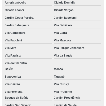
Americanópolis
Cidade Domitila
Cidade Leonor
Cidade Vargas
Jardim Costa Pereira
Jardim Itacolomi
Jardim Jabaquara
Vila Babilônia
Vila Campestre
Vila Clara
Vila Facchini
Vila Mascote
Vila Mira
Vila Parque Jabaquara
Vila Paulista
Vila da Saúde
Vila do Encontro
Belém
Mooca
Sapopemba
Tatuapé
Vila Carrão
Vila Curuçá
Vila Formosa
Vila Prudente
Bosque da Saúde
Jardim Previdência
Jardim São Savério
Jardim da Saúde