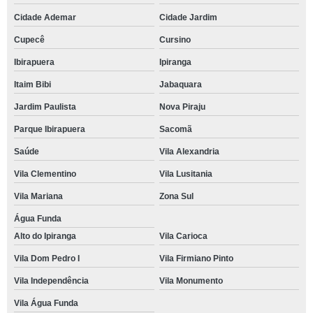
Cidade Ademar
Cidade Jardim
Cupecê
Cursino
Ibirapuera
Ipiranga
Itaim Bibi
Jabaquara
Jardim Paulista
Nova Piraju
Parque Ibirapuera
Sacomã
Saúde
Vila Alexandria
Vila Clementino
Vila Lusitania
Vila Mariana
Zona Sul
Água Funda
Alto do Ipiranga
Vila Carioca
Vila Dom Pedro I
Vila Firmiano Pinto
Vila Independência
Vila Monumento
Vila Água Funda