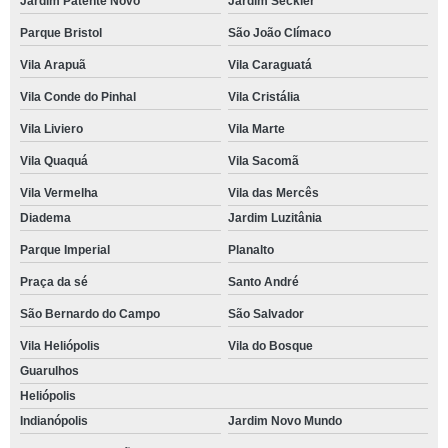
Jardim Patente Novo
Jardim Seckler
Parque Bristol
São João Clímaco
Vila Arapuã
Vila Caraguatá
Vila Conde do Pinhal
Vila Cristália
Vila Liviero
Vila Marte
Vila Quaquá
Vila Sacomã
Vila Vermelha
Vila das Mercês
Diadema
Jardim Luzitânia
Parque Imperial
Planalto
Praça da sé
Santo André
São Bernardo do Campo
São Salvador
Vila Heliópolis
Vila do Bosque
Guarulhos
Heliópolis
Indianópolis
Jardim Novo Mundo