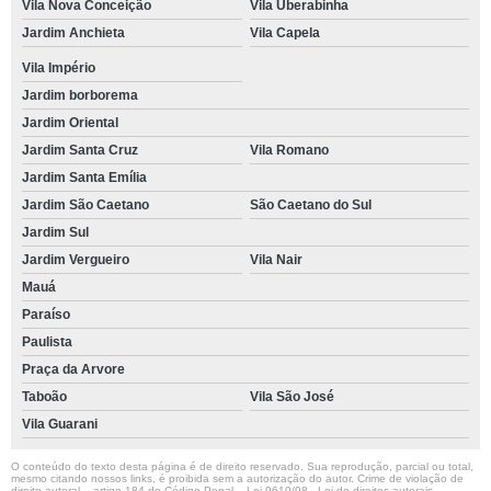
Vila Nova Conceição
Vila Uberabinha
Jardim Anchieta
Vila Capela
Vila Império
Jardim borborema
Jardim Oriental
Jardim Santa Cruz
Vila Romano
Jardim Santa Emília
Jardim São Caetano
São Caetano do Sul
Jardim Sul
Jardim Vergueiro
Vila Nair
Mauá
Paraíso
Paulista
Praça da Arvore
Taboão
Vila São José
Vila Guarani
O conteúdo do texto desta página é de direito reservado. Sua reprodução, parcial ou total,
mesmo citando nossos links, é proibida sem a autorização do autor. Crime de violação de
direito autoral – artigo 184 do Código Penal –
Lei 9610/98 - Lei de direitos autorais
.