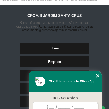
CFC A/B JARDIM SANTA CRUZ
Rua Ilíria, 58 - Vila Moinho Velho - São Paulo - SP
CEP: 04284-060
(11) 2264-2534
(11) 96025-0705
atendimento@autoescolajardimsantacruz.com.br
Home
Empresa
Missão
Olá! Fale agora pelo WhatsApp
Serviços
Insira seu telefone
Contato