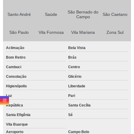
São Bernado do
Santo André
Saúde
São Caetano
Campo
São Paulo
Vila Formosa
Vila Mariana
Zona Sul
Aclimação
Bela Vista
Bom Retiro
Brás
Cambuci
Centro
Consolação
Glicério
Higienópolis
Liberdade
Luz
Pari
República
Santa Cecília
Santa Efigênia
Sé
Vila Buarque
Aeroporto
Campo Belo