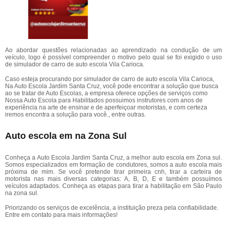
Ao abordar questões relacionadas ao aprendizado na condução de um
veículo, logo é possível compreender o motivo pelo qual se foi exigido o uso
de simulador de carro de auto escola Vila Carioca.
Caso esteja procurando por simulador de carro de auto escola Vila Carioca,
Na Auto Escola Jardim Santa Cruz, você pode encontrar a solução que busca
ao se tratar de Auto Escolas, a empresa oferece opções de serviços como
Nossa Auto Escola para Habilitados possuimos instrutores com anos de
experiência na arte de ensinar e de aperfeiçoar motoristas, e com certeza
iremos encontra a solução para você., entre outras.
Auto escola em na Zona Sul
Conheça a Auto Escola Jardim Santa Cruz, a melhor auto escola em Zona sul.
Somos especializados em formação de condutores, somos a auto escola mais
próxima de mim. Se você pretende tirar primeira cnh, tirar a carteira de
motorista nas mais diversas categorias: A, B, D, E e também possuímos
veículos adaptados. Conheça as etapas para tirar a habilitação em São Paulo
na zona sul.
Priorizando os serviços de excelência, a instituição preza pela confiabilidade.
Entre em contato para mais informações!