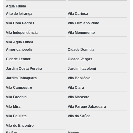
Água Funda
Alto do Ipiranga
Vila Carioca
Vila Dom Pedro I
Vila Firmiano Pinto
Vila Independência
Vila Monumento
Vila Água Funda
Americanópolis
Cidade Domitila
Cidade Leonor
Cidade Vargas
Jardim Costa Pereira
Jardim Itacolomi
Jardim Jabaquara
Vila Babilônia
Vila Campestre
Vila Clara
Vila Facchini
Vila Mascote
Vila Mira
Vila Parque Jabaquara
Vila Paulista
Vila da Saúde
Vila do Encontro