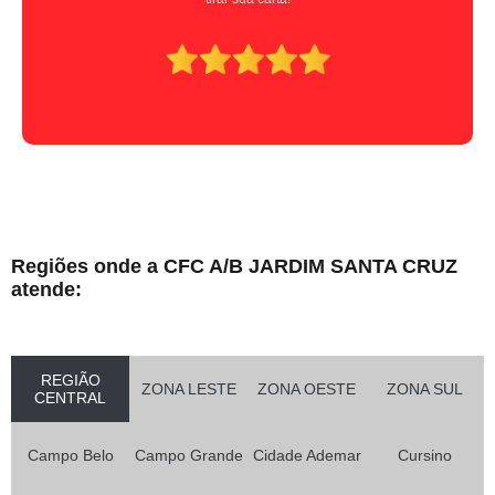
Regiões onde a CFC A/B JARDIM SANTA CRUZ
atende:
REGIÃO
ZONA LESTE
ZONA OESTE
ZONA SUL
CENTRAL
Campo Belo
Campo Grande
Cidade Ademar
Cursino