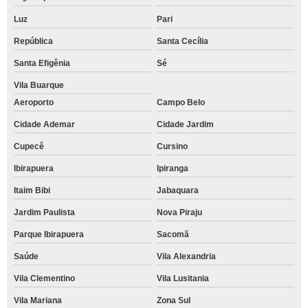
Luz
Pari
República
Santa Cecília
Santa Efigênia
Sé
Vila Buarque
Aeroporto
Campo Belo
Cidade Ademar
Cidade Jardim
Cupecê
Cursino
Ibirapuera
Ipiranga
Itaim Bibi
Jabaquara
Jardim Paulista
Nova Piraju
Parque Ibirapuera
Sacomã
Saúde
Vila Alexandria
Vila Clementino
Vila Lusitania
Vila Mariana
Zona Sul