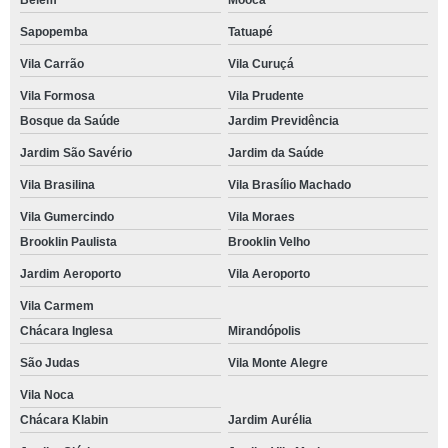
Belém
Mooca
Sapopemba
Tatuapé
Vila Carrão
Vila Curuçá
Vila Formosa
Vila Prudente
Bosque da Saúde
Jardim Previdência
Jardim São Savério
Jardim da Saúde
Vila Brasilina
Vila Brasílio Machado
Vila Gumercindo
Vila Moraes
Brooklin Paulista
Brooklin Velho
Jardim Aeroporto
Vila Aeroporto
Vila Carmem
Chácara Inglesa
Mirandópolis
São Judas
Vila Monte Alegre
Vila Noca
Chácara Klabin
Jardim Aurélia