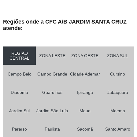
Regiões onde a CFC A/B JARDIM SANTA CRUZ
atende:
REGIÃO
ZONA LESTE
ZONA OESTE
ZONA SUL
CENTRAL
Campo Belo
Campo Grande
Cidade Ademar
Cursino
Diadema
Guarulhos
Ipiranga
Jabaquara
Jardim Sul
Jardim São Luís
Maua
Moema
Paraíso
Paulista
Sacomã
Santo Amaro