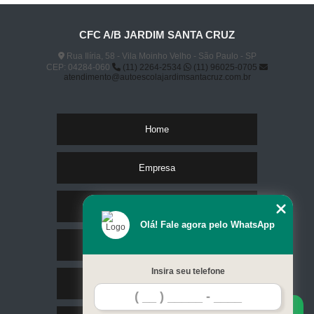
CFC A/B JARDIM SANTA CRUZ
Rua Ilíria, 58 - Vila Moinho Velho - São Paulo - SP
CEP: 04284-060
(11) 2264-2534
(11) 96025-0705
atendimento@autoescolajardimsantacruz.com.br
Home
Empresa
Missão
Olá! Fale agora pelo WhatsApp
Serviços
Insira seu telefone
Contato