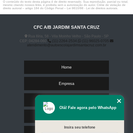
O conteúdo do texto desta página é de direito reservado. Sua reprodução, parcial ou total,
mesmo citando nossos links, é proibida sem a autorização do autor. Crime de violação de
direito autoral – artigo 184 do Código Penal –
Lei 9610/98 - Lei de direitos autorais
.
CFC A/B JARDIM SANTA CRUZ
Rua Ilíria, 58 - Vila Moinho Velho - São Paulo - SP
CEP: 04284-060
(11) 2264-2534
(11) 96025-0705
atendimento@autoescolajardimsantacruz.com.br
Home
Empresa
Missão
Olá! Fale agora pelo WhatsApp
Serviços
Insira seu telefone
Contato