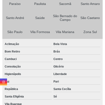
Paraíso
Paulista
Sacomã
Santo Amaro
São Bernado do
Santo André
Saúde
São Caetano
Campo
São Paulo
Vila Formosa
Vila Mariana
Zona Sul
Aclimação
Bela Vista
Bom Retiro
Brás
Cambuci
Centro
Consolação
Glicério
Higienópolis
Liberdade
Luz
Pari
República
Santa Cecília
Santa Efigênia
Sé
Vila Buarque