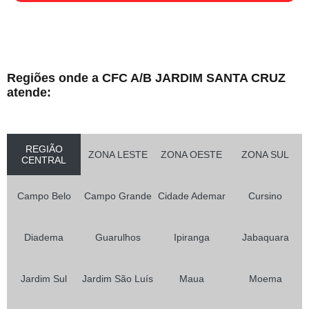
Regiões onde a CFC A/B JARDIM SANTA CRUZ
atende:
REGIÃO
ZONA LESTE
ZONA OESTE
ZONA SUL
CENTRAL
Campo Belo
Campo Grande
Cidade Ademar
Cursino
Diadema
Guarulhos
Ipiranga
Jabaquara
Jardim Sul
Jardim São Luís
Maua
Moema