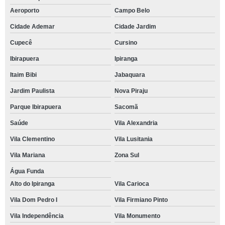
Aeroporto
Campo Belo
Cidade Ademar
Cidade Jardim
Cupecê
Cursino
Ibirapuera
Ipiranga
Itaim Bibi
Jabaquara
Jardim Paulista
Nova Piraju
Parque Ibirapuera
Sacomã
Saúde
Vila Alexandria
Vila Clementino
Vila Lusitania
Vila Mariana
Zona Sul
Água Funda
Alto do Ipiranga
Vila Carioca
Vila Dom Pedro I
Vila Firmiano Pinto
Vila Independência
Vila Monumento