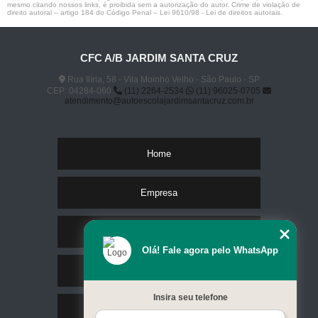
mesmo citando nossos links, é proibida sem a autorização do autor. Crime de violação de
direito autoral – artigo 184 do Código Penal –
Lei 9610/98 - Lei de direitos autorais
.
CFC A/B JARDIM SANTA CRUZ
Rua Ilíria, 58 - Vila Moinho Velho - São Paulo - SP
CEP: 04284-060
(11) 2264-2534
(11) 96025-0705
atendimento@autoescolajardimsantacruz.com.br
Home
Empresa
Missão
Olá! Fale agora pelo WhatsApp
Serviços
Insira seu telefone
Contato