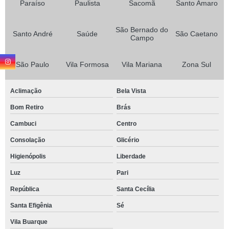
Paraíso
Paulista
Sacomã
Santo Amaro
São Bernado do
Santo André
Saúde
São Caetano
Campo
São Paulo
Vila Formosa
Vila Mariana
Zona Sul
Aclimação
Bela Vista
Bom Retiro
Brás
Cambuci
Centro
Consolação
Glicério
Higienópolis
Liberdade
Luz
Pari
República
Santa Cecília
Santa Efigênia
Sé
Vila Buarque