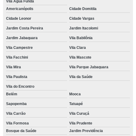
Vila Água Funda
Americanópolis
Cidade Domitila
Cidade Leonor
Cidade Vargas
Jardim Costa Pereira
Jardim Itacolomi
Jardim Jabaquara
Vila Babilônia
Vila Campestre
Vila Clara
Vila Facchini
Vila Mascote
Vila Mira
Vila Parque Jabaquara
Vila Paulista
Vila da Saúde
Vila do Encontro
Belém
Mooca
Sapopemba
Tatuapé
Vila Carrão
Vila Curuçá
Vila Formosa
Vila Prudente
Bosque da Saúde
Jardim Previdência