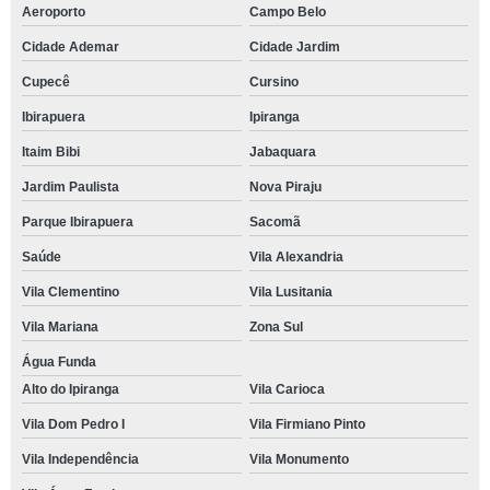
Aeroporto
Campo Belo
Cidade Ademar
Cidade Jardim
Cupecê
Cursino
Ibirapuera
Ipiranga
Itaim Bibi
Jabaquara
Jardim Paulista
Nova Piraju
Parque Ibirapuera
Sacomã
Saúde
Vila Alexandria
Vila Clementino
Vila Lusitania
Vila Mariana
Zona Sul
Água Funda
Alto do Ipiranga
Vila Carioca
Vila Dom Pedro I
Vila Firmiano Pinto
Vila Independência
Vila Monumento