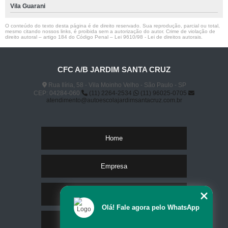
Vila Guarani
O conteúdo do texto desta página é de direito reservado. Sua reprodução, parcial ou total,
mesmo citando nossos links, é proibida sem a autorização do autor. Crime de violação de
direito autoral – artigo 184 do Código Penal –
Lei 9610/98 - Lei de direitos autorais
.
CFC A/B JARDIM SANTA CRUZ
Rua Ilíria, 58 - Vila Moinho Velho - São Paulo - SP
CEP: 04284-060
(11) 2264-2534
(11) 96025-0705
atendimento@autoescolajardimsantacruz.com.br
Home
Empresa
Missão
Olá! Fale agora pelo WhatsApp
Serviços