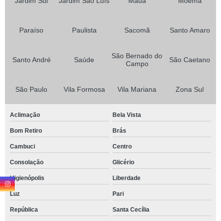
Jardim Sul
Jardim São Luís
Maua
Moema
Paraíso
Paulista
Sacomã
Santo Amaro
São Bernado do
Santo André
Saúde
São Caetano
Campo
São Paulo
Vila Formosa
Vila Mariana
Zona Sul
Aclimação
Bela Vista
Bom Retiro
Brás
Cambuci
Centro
Consolação
Glicério
Higienópolis
Liberdade
Luz
Pari
República
Santa Cecília