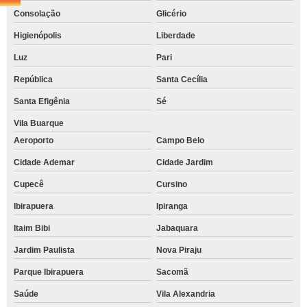
Consolação
Glicério
Higienópolis
Liberdade
Luz
Pari
República
Santa Cecília
Santa Efigênia
Sé
Vila Buarque
Aeroporto
Campo Belo
Cidade Ademar
Cidade Jardim
Cupecê
Cursino
Ibirapuera
Ipiranga
Itaim Bibi
Jabaquara
Jardim Paulista
Nova Piraju
Parque Ibirapuera
Sacomã
Saúde
Vila Alexandria