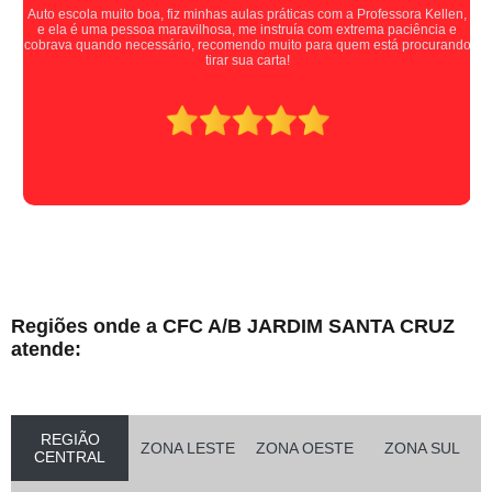
Auto escola muito boa, fiz minhas aulas práticas com a Professora Kellen,
e ela é uma pessoa maravilhosa, me instruía com extrema paciência e
cobrava quando necessário, recomendo muito para quem está procurando
tirar sua carta!
Regiões onde a CFC A/B JARDIM SANTA CRUZ
atende:
REGIÃO
ZONA LESTE
ZONA OESTE
ZONA SUL
CENTRAL