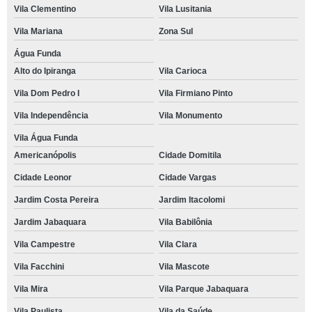
Vila Clementino
Vila Lusitania
Vila Mariana
Zona Sul
Água Funda
Alto do Ipiranga
Vila Carioca
Vila Dom Pedro I
Vila Firmiano Pinto
Vila Independência
Vila Monumento
Vila Água Funda
Americanópolis
Cidade Domitila
Cidade Leonor
Cidade Vargas
Jardim Costa Pereira
Jardim Itacolomi
Jardim Jabaquara
Vila Babilônia
Vila Campestre
Vila Clara
Vila Facchini
Vila Mascote
Vila Mira
Vila Parque Jabaquara
Vila Paulista
Vila da Saúde