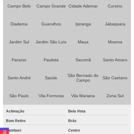
Campo Belo
Campo Grande
Cidade Ademar
Cursino
Diadema
Guarulhos
Ipiranga
Jabaquara
Jardim Sul
Jardim São Luís
Maua
Moema
Paraíso
Paulista
Sacomã
Santo Amaro
São Bernado do
Santo André
Saúde
São Caetano
Campo
São Paulo
Vila Formosa
Vila Mariana
Zona Sul
Aclimação
Bela Vista
Bom Retiro
Brás
Cambuci
Centro