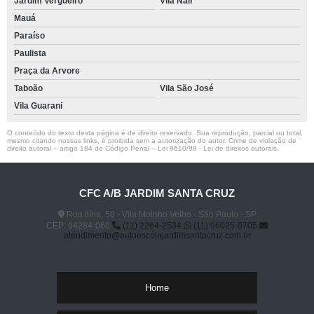
Jardim Vergueiro
Vila Nair
Mauá
Paraíso
Paulista
Praça da Arvore
Taboão
Vila São José
Vila Guarani
O conteúdo do texto desta página é de direito reservado. Sua reprodução, parcial ou total,
mesmo citando nossos links, é proibida sem a autorização do autor. Crime de violação de
direito autoral – artigo 184 do Código Penal –
Lei 9610/98 - Lei de direitos autorais
.
CFC A/B JARDIM SANTA CRUZ
Rua Ilíria, 58 - Vila Moinho Velho - São Paulo - SP
CEP: 04284-060
(11) 2264-2534
(11) 96025-0705
atendimento@autoescolajardimsantacruz.com.br
Home