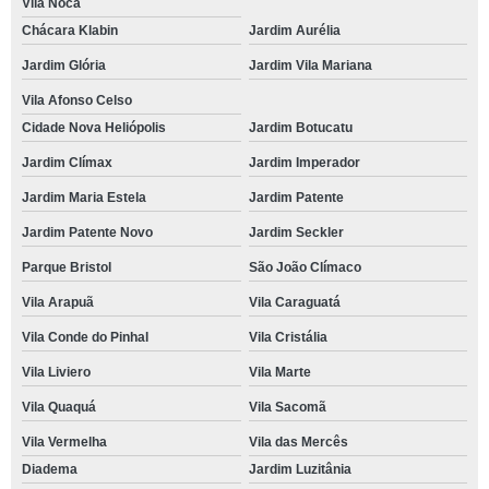
Vila Noca
Chácara Klabin
Jardim Aurélia
Jardim Glória
Jardim Vila Mariana
Vila Afonso Celso
Cidade Nova Heliópolis
Jardim Botucatu
Jardim Clímax
Jardim Imperador
Jardim Maria Estela
Jardim Patente
Jardim Patente Novo
Jardim Seckler
Parque Bristol
São João Clímaco
Vila Arapuã
Vila Caraguatá
Vila Conde do Pinhal
Vila Cristália
Vila Liviero
Vila Marte
Vila Quaquá
Vila Sacomã
Vila Vermelha
Vila das Mercês
Diadema
Jardim Luzitânia