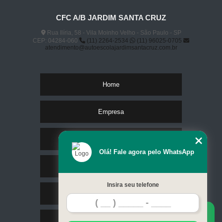
CFC A/B JARDIM SANTA CRUZ
Rua Ilíria, 58 - Vila Moinho Velho - São Paulo - SP
CEP: 04284-060
(11) 2264-2534
(11) 96025-0705
atendimento@autoescolajardimsantacruz.com.br
Home
Empresa
Missão
Olá! Fale agora pelo WhatsApp
Serviços
Insira seu telefone
Contato
Mapa do site