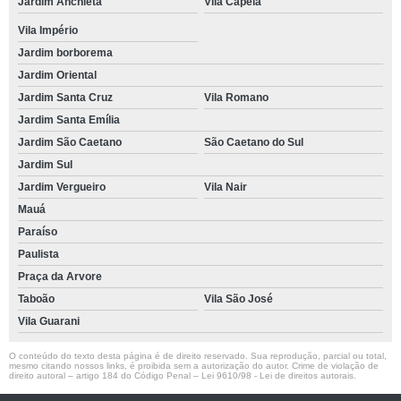
Jardim Anchieta
Vila Capela
Vila Império
Jardim borborema
Jardim Oriental
Jardim Santa Cruz
Vila Romano
Jardim Santa Emília
Jardim São Caetano
São Caetano do Sul
Jardim Sul
Jardim Vergueiro
Vila Nair
Mauá
Paraíso
Paulista
Praça da Arvore
Taboão
Vila São José
Vila Guarani
O conteúdo do texto desta página é de direito reservado. Sua reprodução, parcial ou total,
mesmo citando nossos links, é proibida sem a autorização do autor. Crime de violação de
direito autoral – artigo 184 do Código Penal –
Lei 9610/98 - Lei de direitos autorais
.