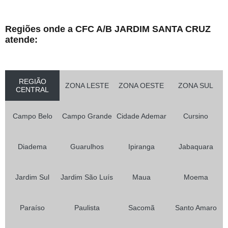
Regiões onde a CFC A/B JARDIM SANTA CRUZ
atende:
REGIÃO
ZONA LESTE
ZONA OESTE
ZONA SUL
CENTRAL
Campo Belo
Campo Grande
Cidade Ademar
Cursino
Diadema
Guarulhos
Ipiranga
Jabaquara
Jardim Sul
Jardim São Luís
Maua
Moema
Paraíso
Paulista
Sacomã
Santo Amaro