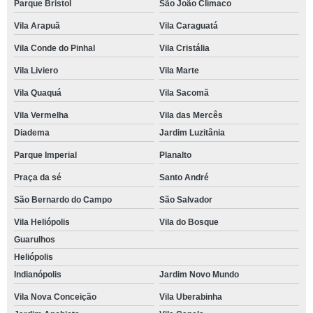
Parque Bristol
São João Clímaco
Vila Arapuã
Vila Caraguatá
Vila Conde do Pinhal
Vila Cristália
Vila Liviero
Vila Marte
Vila Quaquá
Vila Sacomã
Vila Vermelha
Vila das Mercês
Diadema
Jardim Luzitânia
Parque Imperial
Planalto
Praça da sé
Santo André
São Bernardo do Campo
São Salvador
Vila Heliópolis
Vila do Bosque
Guarulhos
Heliópolis
Indianópolis
Jardim Novo Mundo
Vila Nova Conceição
Vila Uberabinha