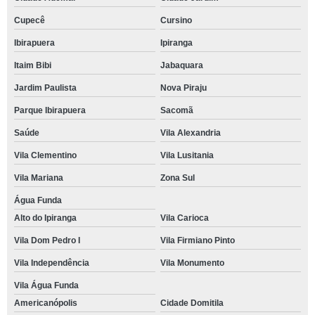
Cupecê
Cursino
Ibirapuera
Ipiranga
Itaim Bibi
Jabaquara
Jardim Paulista
Nova Piraju
Parque Ibirapuera
Sacomã
Saúde
Vila Alexandria
Vila Clementino
Vila Lusitania
Vila Mariana
Zona Sul
Água Funda
Alto do Ipiranga
Vila Carioca
Vila Dom Pedro I
Vila Firmiano Pinto
Vila Independência
Vila Monumento
Vila Água Funda
Americanópolis
Cidade Domitila