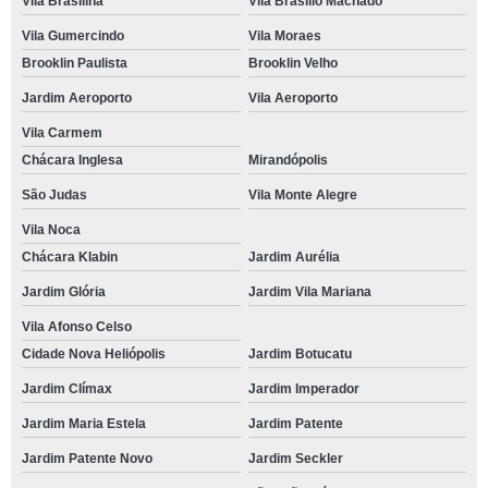
Vila Brasilina
Vila Brasílio Machado
Vila Gumercindo
Vila Moraes
Brooklin Paulista
Brooklin Velho
Jardim Aeroporto
Vila Aeroporto
Vila Carmem
Chácara Inglesa
Mirandópolis
São Judas
Vila Monte Alegre
Vila Noca
Chácara Klabin
Jardim Aurélia
Jardim Glória
Jardim Vila Mariana
Vila Afonso Celso
Cidade Nova Heliópolis
Jardim Botucatu
Jardim Clímax
Jardim Imperador
Jardim Maria Estela
Jardim Patente
Jardim Patente Novo
Jardim Seckler