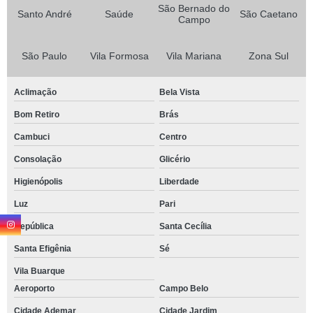
São Bernado do
Santo André
Saúde
São Caetano
Campo
São Paulo
Vila Formosa
Vila Mariana
Zona Sul
Aclimação
Bela Vista
Bom Retiro
Brás
Cambuci
Centro
Consolação
Glicério
Higienópolis
Liberdade
Luz
Pari
República
Santa Cecília
Santa Efigênia
Sé
Vila Buarque
Aeroporto
Campo Belo
Cidade Ademar
Cidade Jardim