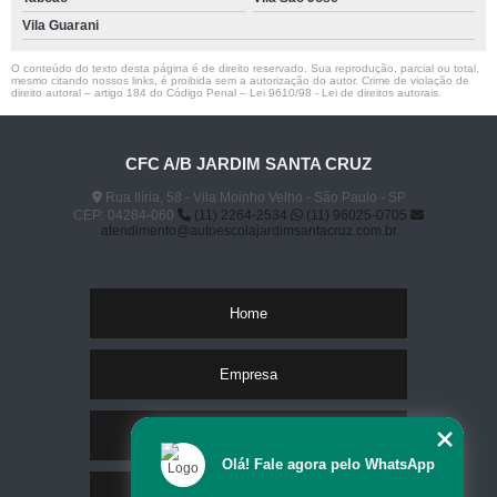
Vila Guarani
O conteúdo do texto desta página é de direito reservado. Sua reprodução, parcial ou total,
mesmo citando nossos links, é proibida sem a autorização do autor. Crime de violação de
direito autoral – artigo 184 do Código Penal –
Lei 9610/98 - Lei de direitos autorais
.
CFC A/B JARDIM SANTA CRUZ
Rua Ilíria, 58 - Vila Moinho Velho - São Paulo - SP
CEP: 04284-060
(11) 2264-2534
(11) 96025-0705
atendimento@autoescolajardimsantacruz.com.br
Home
Empresa
Missão
Olá! Fale agora pelo WhatsApp
Serviços