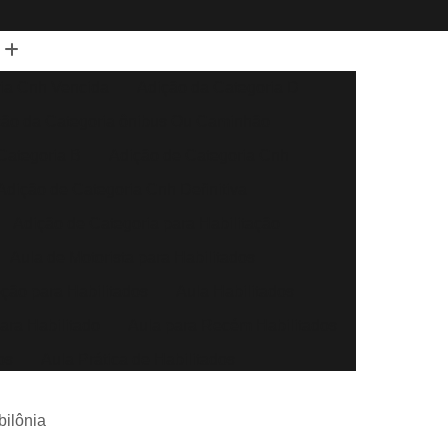
ia Cnh Vencida
Adição da Categoria D
ção da Categoria ônibus Ou Caminhão
Categoria B
Adição de Categoria Cnh
Adição de Categoria Cnh Definitiva
Adição de Categoria para Habilitação
Aula de Motorista para Habilitados
eção para Habilitados
Aula Habilitados
ara Habilitado
Aula para Recém Habilitados
os
Aula Prática de Habilitados
Auto Escola Aula para Habilitados
bilônia
Direção Automóvel
Aula de Direção Baliza