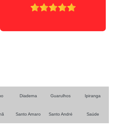
Primeira Habilitação para Carro e Moto
Habilitação
Minha Primeira Habilitação
 Habilitação Ab
Primeira Habilitação Aeb
icas
Primeira Habilitação Carro
a Habilitação Cnh
Primeira Habilitação Moto
asso
Tirar a Primeira Habilitação
Curso de Reciclagem Cnh
nsa
Curso de Reciclagem de Cnh
 Cnh
Curso Reciclagem Cnh
no
Diadema
Guarulhos
Ipiranga
zer Reciclagem Cnh
Reciclagem da Cnh
ara Cnh
Agendamento Renovação Cnh
mã
Santo Amaro
Santo André
Saúde
Agendamento
Renovação Cnh Atrasada
ão Cnh Categoria B
Renovação da Cnh