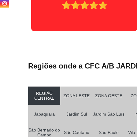
Regiões onde a CFC A/B JARD
REGIÃO
ZONA LESTE
ZONA OESTE
ZO
CENTRAL
Jabaquara
Jardim Sul
Jardim São Luís
São Bernado do
São Caetano
São Paulo
Vila
Campo