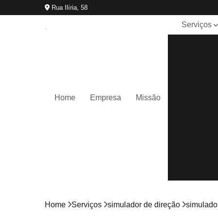
Rua Ilíria, 58
Serviços
Adição de
categoria
Aula para
habilitado
Aulas de
Home
Empresa
Missão
direção
Auto escol
Carteira d
motorista
Categoria 
cnh
Cnh
reciclage
Home
Serviços
simulador de direção
simulador
Curso cfc