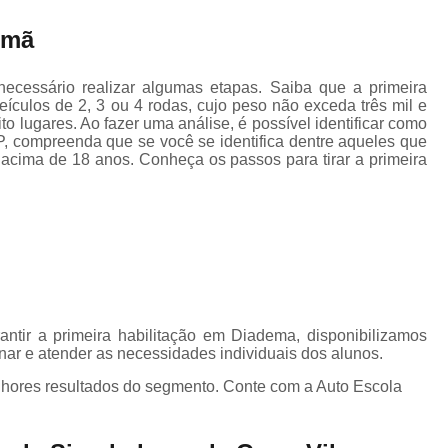
Carteira de Motorista Especi
omã
Carteira de Motorista para Emancipad
Categoria C Cnh
Categoria Cnh B
 necessário realizar algumas etapas. Saiba que a primeira
eículos de 2, 3 ou 4 rodas, cujo peso não exceda três mil e
Cnh Categoria a
Cnh Categoria B
o lugares. Ao fazer uma análise, é possível identificar como
P, compreenda que se você se identifica dentre aqueles que
Cnh Categoria e
Aula de Reci
acima de 18 anos. Conheça os passos para tirar a primeira
Cnh Curso de Reciclagem
C
Curso de Reciclagem da Cnh
Curso de Reciclagem Suspensã
Fazer Reciclagem da Cnh
Fazer Reci
Reciclagem Preventiva Cnh
Cfc Cur
antir a primeira habilitação em Diadema, disponibilizamos
Curso Cfc para Habilitação
Cur
inar e atender as necessidades individuais dos alunos.
Curso Cfc Primeira Habilitação
Curso 
elhores resultados do segmento. Conte com a Auto Escola
Curso de Cfc
Curso de Reciclagem