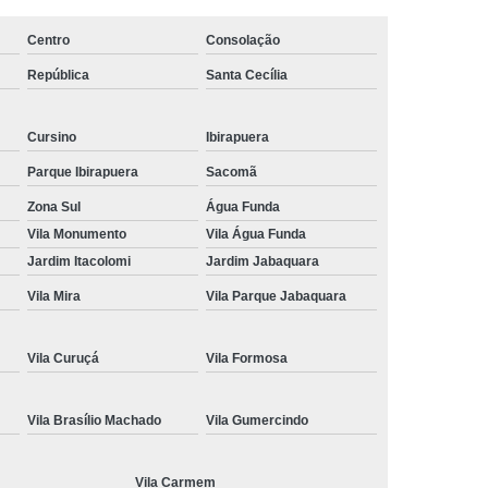
ção de Cnh
Renovação de Cnh Vencida
Centro
Consolação
 de Direção
Aulas no Simulador de Direção
República
Santa Cecília
Carro Simulador de Auto Escola
Simulador de Carro de Auto Escola
Cursino
Ibirapuera
Parque Ibirapuera
Sacomã
a
Simulador de Direção Auto Escola
Zona Sul
Água Funda
Direção para Cfc
Simulador Direção Veicular
Vila Monumento
Vila Água Funda
Jardim Itacolomi
Jardim Jabaquara
Vila Mira
Vila Parque Jabaquara
Vila Curuçá
Vila Formosa
Vila Brasílio Machado
Vila Gumercindo
Vila Carmem