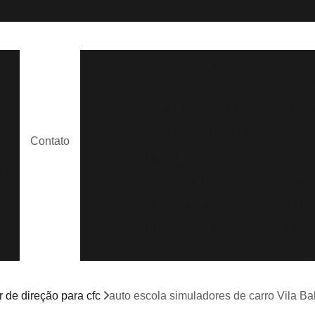
Adição Categoria a
Adição Categor
Adição da Categoria D e e
Adi
Adição de Categoria a
Adição de 
s
Adição de Categoria Cnh a
Contato
Adição de Categoria Cnh Vencida
a
Aula de Moto para Habilitados
e
Aula Direção Habilitados
Aula Dir
Aula para Condutores Habilitados
Aula p
de
Aula Particular para Habilitad
Aula Prática para Habilitados
m
 de direção para cfc
auto escola simuladores de carro Vila Ba
Aula de Direção Auto Escola
Aula de 