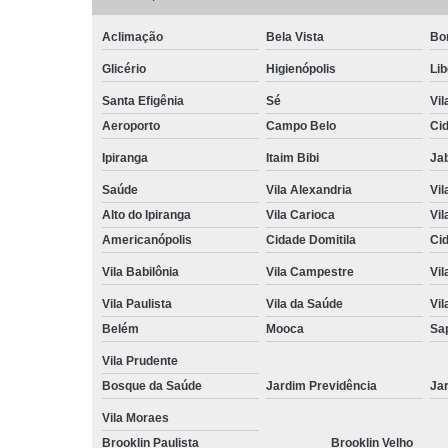
Aclimação
Bela Vista
Bo
Glicério
Higienópolis
Li
Santa Efigênia
Sé
Vil
Aeroporto
Campo Belo
Ci
Ipiranga
Itaim Bibi
Ja
Saúde
Vila Alexandria
Vil
Alto do Ipiranga
Vila Carioca
Vil
Americanópolis
Cidade Domitila
Ci
Vila Babilônia
Vila Campestre
Vil
Vila Paulista
Vila da Saúde
Vil
Belém
Mooca
Sa
Vila Prudente
Bosque da Saúde
Jardim Previdência
Ja
Vila Moraes
Brooklin Paulista
Brooklin Velho