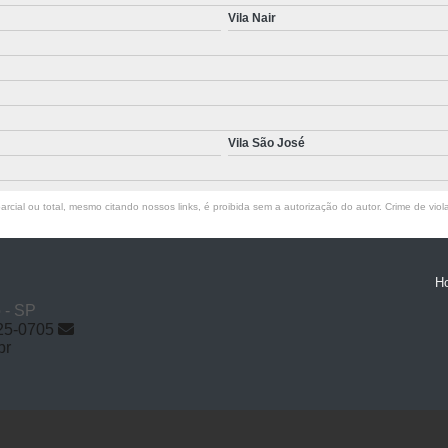
Vila Nair
Vila São José
rcial ou total, mesmo citando nossos links, é proibida sem a autorização do autor. Crime de viol
H
o - SP
25-0705
br