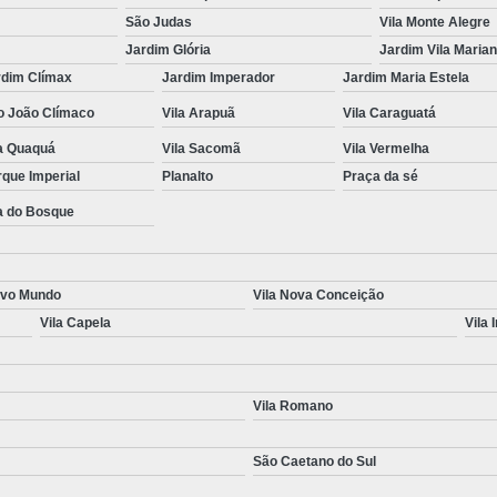
São Judas
Vila Monte Alegre
Jardim Glória
Jardim Vila Maria
rdim Clímax
Jardim Imperador
Jardim Maria Estela
o João Clímaco
Vila Arapuã
Vila Caraguatá
la Quaquá
Vila Sacomã
Vila Vermelha
que Imperial
Planalto
Praça da sé
a do Bosque
ovo Mundo
Vila Nova Conceição
Vila Capela
Vila 
Vila Romano
São Caetano do Sul