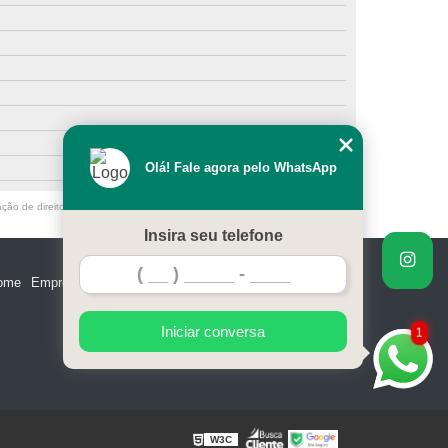
Olá! Fale agora pelo WhatsApp
ação de direito autoral – artigo 184 do Código Penal –
Lei 9610/98 - Lei de
Insira seu telefone
ome
Empresa
Missão
Serviços
Contato
Mapa do site
Iniciar conversa
1
W3C