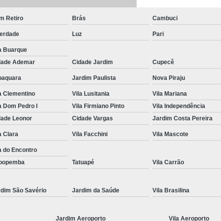
Renovação da Cnh Vencida
Renova
m Retiro
Brás
Cambuci
Renovação do Cnh
Aulas de Simulador
berdade
Luz
Pari
Auto Escola Simulador de Carro
a Buarque
Simulador de Carro da Auto Escola
dade Ademar
Cidade Jardim
Cupecê
baquara
Jardim Paulista
Nova Piraju
Simulador de Carro na Auto Escol
a Clementino
Vila Lusitania
Vila Mariana
Simulador de Direção Cfc
Simulador de 
a Dom Pedro I
Vila Firmiano Pinto
Vila Independência
dade Leonor
Cidade Vargas
Jardim Costa Pereira
a Clara
Vila Facchini
Vila Mascote
a do Encontro
popemba
Tatuapé
Vila Carrão
rdim São Savério
Jardim da Saúde
Vila Brasilina
Jardim Aeroporto
Vila Aeroporto