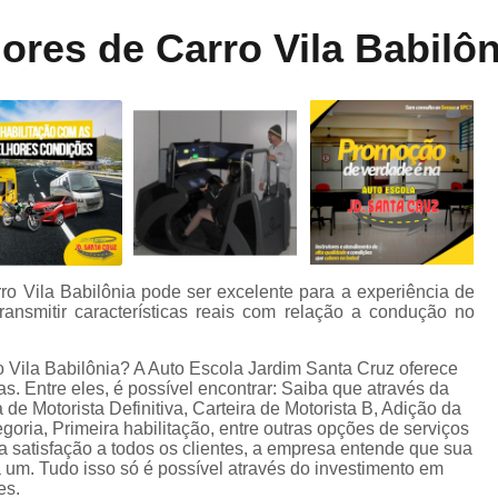
Aula de Direção Categoria a
Aula de Di
ne
ores de Carro Vila Babilôn
dos
Aula de Direção Defensiva Pra
te
Aula de Direção em Moto
Aula de Direção para Iniciantes
Auto Escola para Aprender Dirigir
Auto E
o
Auto Escola para Estrangeiros
s
Auto Escola para Habilitados
Auto Esc
m
Auto Escola para Iniciantes
A
ro Vila Babilônia pode ser excelente para a experiência de
ansmitir características reais com relação a condução no
Auto Escola para Reciclagem
o
Carteira de Habilitação e Cnh
 Vila Babilônia? A Auto Escola Jardim Santa Cruz oferece
. Entre eles, é possível encontrar: Saiba que através da
de
Carteira de Motorista B
C
de Motorista Definitiva, Carteira de Motorista B, Adição da
egoria, Primeira habilitação, entre outras opções de serviços
Carteira de Motorista de Camin
 a satisfação a todos os clientes, a empresa entende que sua
 um. Tudo isso só é possível através do investimento em
Carteira de Motorista Deficiente
es.