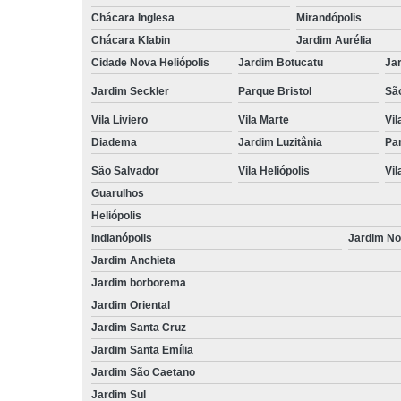
Chácara Inglesa
Mirandópolis
Chácara Klabin
Jardim Aurélia
Cidade Nova Heliópolis
Jardim Botucatu
Ja
Jardim Seckler
Parque Bristol
Sã
Vila Liviero
Vila Marte
Vi
Diadema
Jardim Luzitânia
Par
São Salvador
Vila Heliópolis
Vil
Guarulhos
Heliópolis
Indianópolis
Jardim N
Jardim Anchieta
Jardim borborema
Jardim Oriental
Jardim Santa Cruz
Jardim Santa Emília
Jardim São Caetano
Jardim Sul