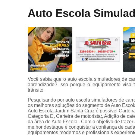
Curso onli
Auto Escola Simulad
especializa
de transpor
Mudar
categoria
Primeira
habilitaçã
Primeiras
habilitaçõe
Reciclage
Você sabia que o auto escola simuladores de car
cnh
aprendizado? Isso porque o equipamento visa tr
Renovaçã
trânsito.
cnh
Pesquisando por auto escola simuladores de carro
os melhores soluções do segmento de Auto Escolas
Simulador 
Auto Escola Jardim Santa Cruz é possível Carteira 
direção
Categoria D, Carteira de motorista;, Adição de cat
da área de Auto Escola . Com o objetivo de trazer
melhor destaque é conquistar a confiança de cada
equipamentos modernos e profissionais experient