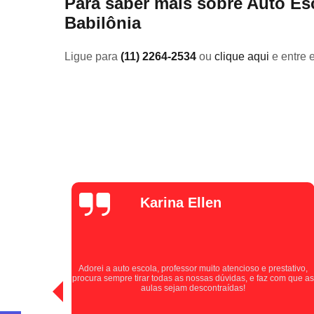
Para saber mais sobre Auto Es
Babilônia
Ligue para
(11) 2264-2534
ou
clique aqui
e entre 
Luana Pina
Tive uma experiência positiva com a auto escola, excelentes
stativo,
instrutores que passaram as informações de forma clara e
com que as
paciente durante as aulas. A Auto Escola Jardim Santa Cruz se
destaca por cultivar motoristas seguros e confiantes. Indico
para todos!