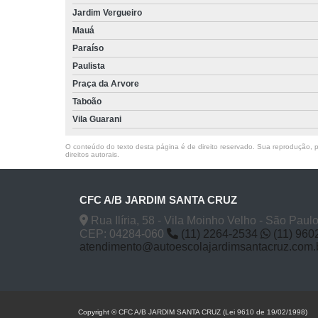
Jardim Vergueiro
Mauá
Paraíso
Paulista
Praça da Arvore
Taboão
Vila Guarani
O conteúdo do texto desta página é de direito reservado. Sua reprodução, pa
direitos autorais
.
CFC A/B JARDIM SANTA CRUZ
Rua Ilíria, 58 - Vila Moinho Velho - São Paul
CEP: 04284-060
(11) 2264-2534
(11) 960
atendimento@autoescolajardimsantacruz.com.
Copyright © CFC A/B JARDIM SANTA CRUZ (Lei 9610 de 19/02/1998)