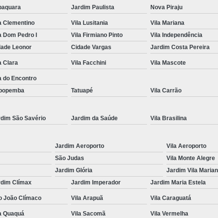
baquara
Jardim Paulista
Nova Piraju
Renovação da Cnh Vencida
Renova
a Clementino
Vila Lusitania
Vila Mariana
Renovação do Cnh
Aulas de Simulador
a Dom Pedro I
Vila Firmiano Pinto
Vila Independência
Auto Escola Simulador de Carro
dade Leonor
Cidade Vargas
Jardim Costa Pereira
Simulador de Carro da Auto Escola
a Clara
Vila Facchini
Vila Mascote
Simulador de Carro na Auto Escol
a do Encontro
popemba
Tatuapé
Vila Carrão
Simulador de Direção Cfc
Simulador de 
rdim São Savério
Jardim da Saúde
Vila Brasilina
Jardim Aeroporto
Vila Aeroporto
São Judas
Vila Monte Alegre
Jardim Glória
Jardim Vila Maria
rdim Clímax
Jardim Imperador
Jardim Maria Estela
o João Clímaco
Vila Arapuã
Vila Caraguatá
la Quaquá
Vila Sacomã
Vila Vermelha