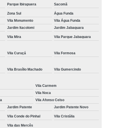
Parque Ibirapuera
Sacomã
ção de Cnh
Renovação de Cnh Vencida
Zona Sul
Água Funda
 de Direção
Aulas no Simulador de Direção
Vila Monumento
Vila Água Funda
Carro Simulador de Auto Escola
Jardim Itacolomi
Jardim Jabaquara
Simulador de Carro de Auto Escola
Vila Mira
Vila Parque Jabaquara
a
Simulador de Direção Auto Escola
Vila Curuçá
Vila Formosa
Direção para Cfc
Simulador Direção Veicular
Vila Brasílio Machado
Vila Gumercindo
Vila Carmem
Vila Noca
na
Vila Afonso Celso
Jardim Patente
Jardim Patente Novo
Vila Conde do Pinhal
Vila Cristália
Vila das Mercês