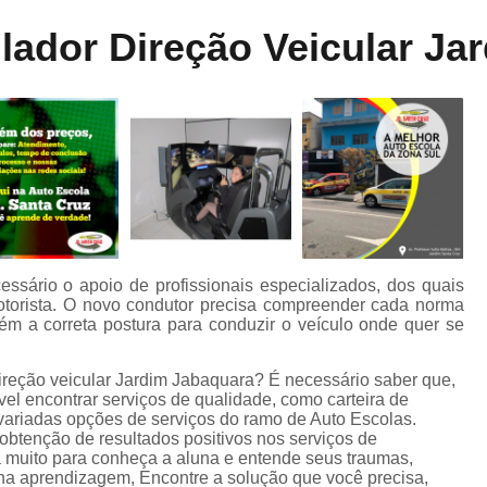
Aula de Direção Categoria a
Aula de Di
ne
ador Direção Veicular Ja
dos
Aula de Direção Defensiva Pra
te
Aula de Direção em Moto
Aula de Direção para Iniciantes
Auto Escola para Aprender Dirigir
Auto E
o
Auto Escola para Estrangeiros
s
Auto Escola para Habilitados
Auto Esc
m
Auto Escola para Iniciantes
A
cessário o apoio de profissionais especializados, dos quais
otorista. O novo condutor precisa compreender cada norma
Auto Escola para Reciclagem
o
bém a correta postura para conduzir o veículo onde quer se
Carteira de Habilitação e Cnh
ireção veicular Jardim Jabaquara? É necessário saber que,
de
Carteira de Motorista B
C
el encontrar serviços de qualidade, como carteira de
s variadas opções de serviços do ramo de Auto Escolas.
Carteira de Motorista de Camin
btenção de resultados positivos nos serviços de
 muito para conheça a aluna e entende seus traumas,
Carteira de Motorista Deficiente
 na aprendizagem, Encontre a solução que você precisa,