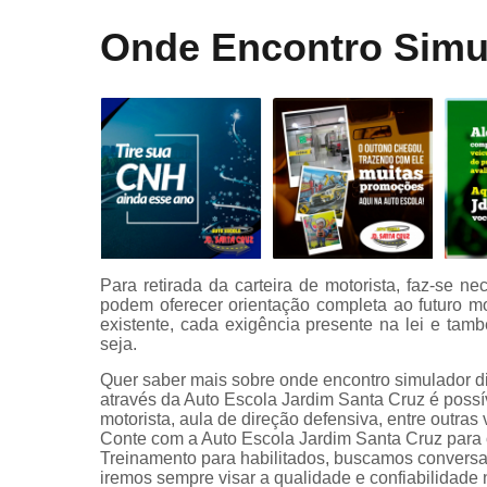
Curso onli
Onde Encontro Simul
especializa
de transpor
Mudar
categoria
Primeira
habilitaçã
Primeiras
habilitaçõe
Reciclage
Para retirada da carteira de motorista, faz-se ne
cnh
podem oferecer orientação completa ao futuro m
Renovaçã
existente, cada exigência presente na lei e tam
cnh
seja.
Quer saber mais sobre onde encontro simulador d
Simulador 
através da Auto Escola Jardim Santa Cruz é possív
direção
motorista, aula de direção defensiva, entre outra
Conte com a Auto Escola Jardim Santa Cruz para o
Treinamento para habilitados, buscamos conversa
iremos sempre visar a qualidade e confiabilidade