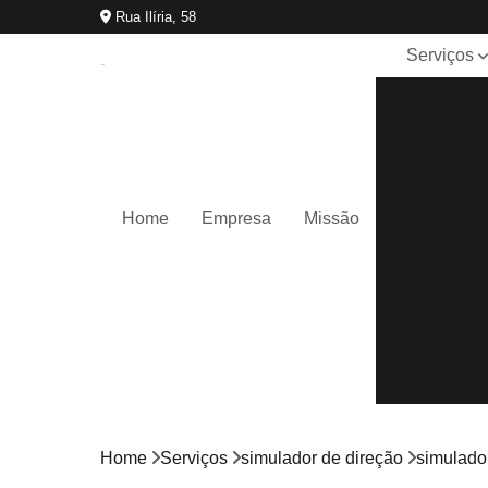
Rua Ilíria, 58
Serviços
Adição de
categoria
Aula para
habilitado
Aulas de
Home
Empresa
Missão
direção
Auto escol
Carteira d
motorista
Categoria 
cnh
Cnh
reciclage
Home
Serviços
simulador de direção
simulador
Curso cfc