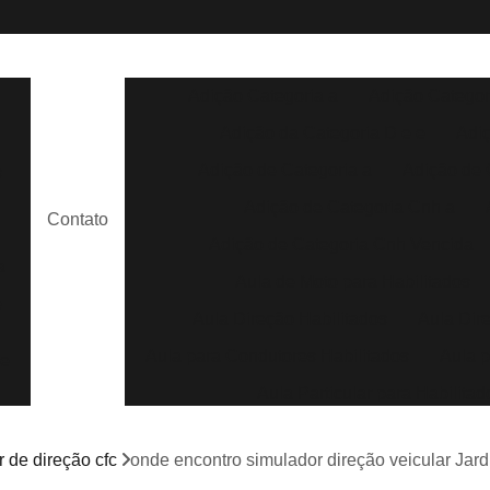
Adição Categoria a
Adição Categor
Adição da Categoria D e e
Adi
Adição de Categoria a
Adição de 
s
Adição de Categoria Cnh a
Contato
Adição de Categoria Cnh Vencida
a
Aula de Moto para Habilitados
e
Aula Direção Habilitados
Aula Dir
Aula para Condutores Habilitados
Aula p
de
Aula Particular para Habilitad
Aula Prática para Habilitados
m
 de direção cfc
onde encontro simulador direção veicular Jar
Aula de Direção Auto Escola
Aula de 