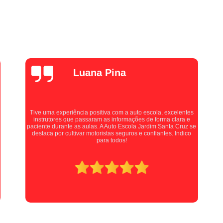
Curso de Cargas Perigosas Online
Curso
Curso de Mopp Ead
Curs
Curso de Transporte de Passageiros On
Curso Mopp e Carga Indivisível Onli
Curso Online de Transporte de Produtos Pe
alexZ7000
Curso Online Transporte de Passageiros
Mudar a Categoria da Carta de Mo
Auto escola muito boa, fiz minhas aulas práticas com a
Mudar a Categoria da Habilitaçã
Professora Kellen, e ela é uma pessoa maravilhosa, me instruía
com extrema paciência e cobrava quando necessário,
Mudar Categoria B para D
Mudar Cate
recomendo muito para quem está procurando tirar sua carta!
Mudar Categoria Cnh B para D
Mudar Categoria de B para D
Mudar Cat
Primeira Habilitação a
Primeira Habilit
Primeira Habilitação B
Primeira Habilita
Primeira Habilitação de Moto