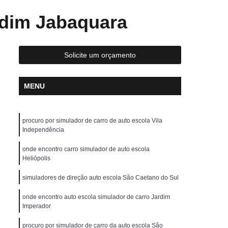
reção de Carros
Aula de Direção Defensiva
rdim Jabaquara
tica
Aula de Direção em Carros
Aula de Direção para Habilitados
Solicite um orçamento
Aulas de Direção para Habilitados
scola para Carteira a
Auto Escola para Cnh
MENU
Auto Escola para Fazer Reciclagem
ola para Idosos
Auto Escola para Iniciante
procuro por simulador de carro de auto escola Vila
uto Escola para Primeira Habilitação
Independência
Auto Escola para Renovação de CNH
onde encontro carro simulador de auto escola
Heliópolis
Carteira de Motorista Auto Escola
simuladores de direção auto escola São Caetano do Sul
arteira de Motorista Categoria D
hão
Carteira de Motorista de Moto
onde encontro auto escola simulador de carro Jardim
Imperador
Carteira de Motorista Definitiva
procuro por simulador de carro da auto escola São