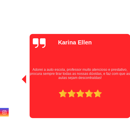
Luana Pina
Tive uma experiência positiva com a auto escola, excelentes
stativo,
instrutores que passaram as informações de forma clara e
com que as
paciente durante as aulas. A Auto Escola Jardim Santa Cruz se
destaca por cultivar motoristas seguros e confiantes. Indico
para todos!