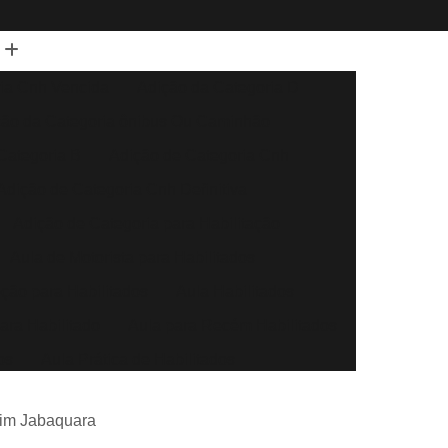
ia Cnh Vencida
Adição da Categoria D
ção da Categoria ônibus Ou Caminhão
Categoria B
Adição de Categoria Cnh
Adição de Categoria Cnh Definitiva
Adição de Categoria para Habilitação
Aula de Motorista para Habilitados
eção para Habilitados
Aula Habilitados
ara Habilitado
Aula para Recém Habilitados
os
Aula Prática de Habilitados
Auto Escola Aula para Habilitados
dim Jabaquara
Direção Automóvel
Aula de Direção Baliza