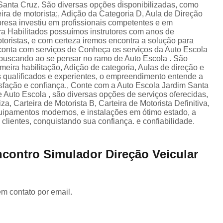
Carteira de Motorista Especi
Santa Cruz. São diversas opções disponibilizadas, como
eira de motorista;, Adição da Categoria D, Aula de Direção
Carteira de Motorista para Emancipad
presa investiu em profissionais competentes e em
a Habilitados possuímos instrutores com anos de
Categoria C Cnh
Categoria Cnh B
otoristas, e com certeza iremos encontra a solução para
e conta com serviços de Conheça os serviços da Auto Escola
Cnh Categoria a
Cnh Categoria B
 buscando ao se pensar no ramo de Auto Escola . São
eira habilitação, Adição de categoria, Aulas de direção e
Cnh Categoria e
Aula de Reci
is qualificados e experientes, o empreendimento entende a
sfação e confiança., Conte com a Auto Escola Jardim Santa
Cnh Curso de Reciclagem
C
 Auto Escola , são diversas opções de serviços oferecidas,
, Carteira de Motorista B, Carteira de Motorista Definitiva,
Curso de Reciclagem da Cnh
quipamentos modernos, e instalações em ótimo estado, a
lientes, conquistando sua confiança. e confiabilidade.
Curso de Reciclagem Suspensã
Fazer Reciclagem da Cnh
Fazer Reci
contro Simulador Direção Veicular
Reciclagem Preventiva Cnh
Cfc Cur
Curso Cfc para Habilitação
Cur
Curso Cfc Primeira Habilitação
Curso 
em contato por email.
Curso de Cfc
Curso de Reciclagem