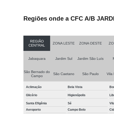
Regiões onde a CFC A/B JARD
REGIÃO
ZONA LESTE
ZONA OESTE
ZO
CENTRAL
Jabaquara
Jardim Sul
Jardim São Luís
São Bernado do
São Caetano
São Paulo
Vila
Campo
Aclimação
Bela Vista
Bo
Glicério
Higienópolis
Li
Santa Efigênia
Sé
Vil
Aeroporto
Campo Belo
Ci