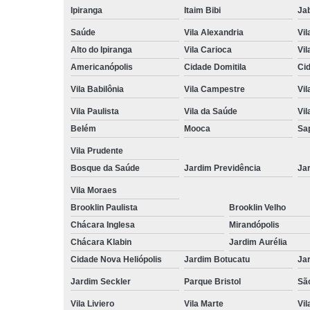
Ipiranga
Itaim Bibi
Ja
Saúde
Vila Alexandria
Vil
Alto do Ipiranga
Vila Carioca
Vil
Americanópolis
Cidade Domitila
Ci
Vila Babilônia
Vila Campestre
Vil
Vila Paulista
Vila da Saúde
Vil
Belém
Mooca
Sa
Vila Prudente
Bosque da Saúde
Jardim Previdência
Ja
Vila Moraes
Brooklin Paulista
Brooklin Velho
Chácara Inglesa
Mirandópolis
Chácara Klabin
Jardim Aurélia
Cidade Nova Heliópolis
Jardim Botucatu
Ja
Jardim Seckler
Parque Bristol
Sã
Vila Liviero
Vila Marte
Vi