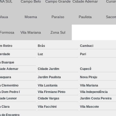
NA SUL
Campo Belo
Campo Grande
Cidade Ademar
Cursi
Primeira Habilitação para Carro
Primeira Habilitação para Moto
1ª 
Maua
Moema
Paraíso
Paulista
Saco
Primeira Aula de Habilitação
Primeira
 Formosa
Vila Mariana
Zona Sul
Primeira Habilitação Aulas Prát
Primeira Habilitação Categoria a
Primeir
m Retiro
Brás
Cambuci
Primeira Habilitação Passo a P
berdade
Luz
Pari
Aulas de Reciclagem Cnh
a Buarque
dade Ademar
Cidade Jardim
Curso de Reciclagem Cnh Suspe
Cupecê
baquara
Jardim Paulista
Nova Piraju
Curso para Reciclagem de
a Clementino
Vila Lusitania
Vila Mariana
Curso Reciclagem Cnh Suspensa
Fa
a Dom Pedro I
Vila Firmiano Pinto
Vila Independência
Reciclagem de Cnh
Reciclagem p
dade Leonor
Cidade Vargas
Jardim Costa Pereira
Renovação Cnh a
Renovação Cnh 
a Clara
Vila Facchini
Vila Mascote
Renovação Cnh Bloqueada
Renovaç
a do Encontro