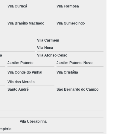
Vila Curuçá
Vila Formosa
ção de Cnh
Renovação de Cnh Vencida
 de Direção
Aulas no Simulador de Direção
Vila Brasílio Machado
Vila Gumercindo
Carro Simulador de Auto Escola
Simulador de Carro de Auto Escola
Vila Carmem
a
Simulador de Direção Auto Escola
Vila Noca
na
Vila Afonso Celso
Direção para Cfc
Simulador Direção Veicular
Jardim Patente
Jardim Patente Novo
Vila Conde do Pinhal
Vila Cristália
Vila das Mercês
Santo André
São Bernardo do Campo
Vila Uberabinha
Império