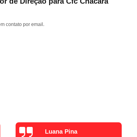
or de Direção para Cfc Chácara
Carteira de Motorista Especi
Carteira de Motorista para Emancipad
Categoria C Cnh
Categoria Cnh B
em contato por email.
Cnh Categoria a
Cnh Categoria B
Cnh Categoria e
Aula de Reci
Cnh Curso de Reciclagem
C
Curso de Reciclagem da Cnh
Curso de Reciclagem Suspensã
Fazer Reciclagem da Cnh
Fazer Reci
Reciclagem Preventiva Cnh
Cfc Cur
Curso Cfc para Habilitação
Cur
Curso Cfc Primeira Habilitação
Curso 
Curso de Cfc
Curso de Reciclagem
alexZ7000