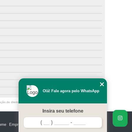
Olá! Fale agora pelo WhatsApp
ação de direito autoral – artigo 184 do Código Penal –
Lei 9610/98 - Lei de
Insira seu telefone
ome
Empresa
Missão
Serviços
Contato
Mapa do site