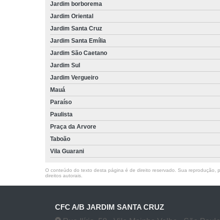
Jardim borborema
Jardim Oriental
Jardim Santa Cruz
Jardim Santa Emília
Jardim São Caetano
Jardim Sul
Jardim Vergueiro
Mauá
Paraíso
Paulista
Praça da Arvore
Taboão
Vila Guarani
O conteúdo do texto desta página é de direito reservado. Sua reprodução, pa
direitos autorais
.
CFC A/B JARDIM SANTA CRUZ