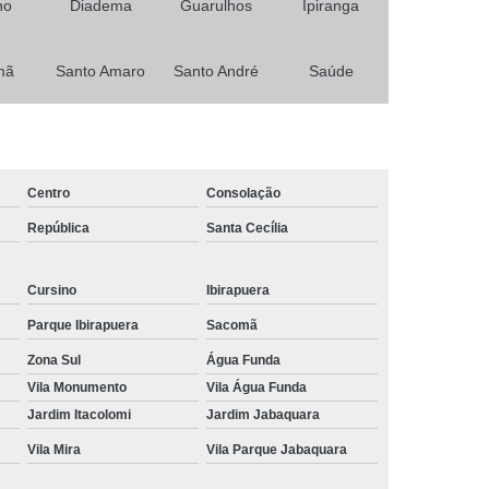
no
Diadema
Guarulhos
Ipiranga
Primeira Habilitação para Carro e Moto
Habilitação
Minha Primeira Habilitação
mã
Santo Amaro
Santo André
Saúde
 Habilitação Ab
Primeira Habilitação Aeb
icas
Primeira Habilitação Carro
a Habilitação Cnh
Primeira Habilitação Moto
Centro
Consolação
asso
Tirar a Primeira Habilitação
República
Santa Cecília
Curso de Reciclagem Cnh
nsa
Cursino
Curso de Reciclagem de Cnh
Ibirapuera
Parque Ibirapuera
Sacomã
 Cnh
Curso Reciclagem Cnh
Zona Sul
Água Funda
zer Reciclagem Cnh
Reciclagem da Cnh
Vila Monumento
Vila Água Funda
ara Cnh
Agendamento Renovação Cnh
Jardim Itacolomi
Jardim Jabaquara
Agendamento
Renovação Cnh Atrasada
Vila Mira
Vila Parque Jabaquara
ão Cnh Categoria B
Renovação da Cnh