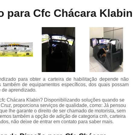
Aula de Direção Categoria a
Aula de Di
ne
o para Cfc Chácara Klabin
dos
Aula de Direção Defensiva Pra
te
Aula de Direção em Moto
Aula de Direção para Iniciantes
Auto Escola para Aprender Dirigir
Auto E
o
Auto Escola para Estrangeiros
s
Auto Escola para Habilitados
Auto Esc
m
Auto Escola para Iniciantes
A
dizado para obter a carteira de habilitação depende não
mas também de equipamentos específicos, dos quais possam
Auto Escola para Reciclagem
o
e de aprendizado.
Carteira de Habilitação e Cnh
 cfc Chácara Klabin? Disponibilizando soluções quando se
a Cruz, proporciona serviços de qualidade, como: Já pensou
de
Carteira de Motorista B
C
que lhe garante o direito de ser chamado de motorista, sem
ecemos também a opção de adição de categoria cnh, carteira
Carteira de Motorista de Camin
ados, não deixe de entrar em contato para saber mais.
Carteira de Motorista Deficiente