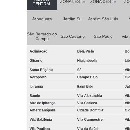
ZONA LESTE
ZONA OESTE
ZO
CENTRAL
Jabaquara
Jardim Sul
Jardim São Luís
São Bernado do
São Caetano
São Paulo
Vila
Campo
Aclimação
Bela Vista
Bo
Glicério
Higienópolis
Li
Santa Efigênia
Sé
Vil
Aeroporto
Campo Belo
Ci
Ipiranga
Itaim Bibi
Ja
Saúde
Vila Alexandria
Vil
Alto do Ipiranga
Vila Carioca
Vil
Americanópolis
Cidade Domitila
Ci
Vila Babilônia
Vila Campestre
Vil
Vila Paulista
Vila da Saúde
Vil