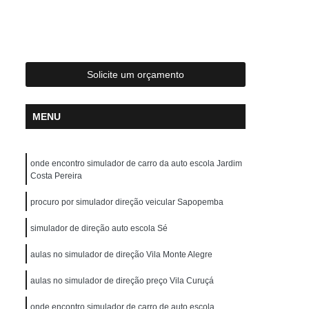
reção de Carros
Aula de Direção Defensiva
tica
Aula de Direção em Carros
Aula de Direção para Habilitados
Solicite um orçamento
Aulas de Direção para Habilitados
scola para Carteira a
Auto Escola para Cnh
MENU
Auto Escola para Fazer Reciclagem
ola para Idosos
Auto Escola para Iniciante
onde encontro simulador de carro da auto escola Jardim
uto Escola para Primeira Habilitação
Costa Pereira
Auto Escola para Renovação de CNH
procuro por simulador direção veicular Sapopemba
Carteira de Motorista Auto Escola
simulador de direção auto escola Sé
arteira de Motorista Categoria D
aulas no simulador de direção Vila Monte Alegre
hão
Carteira de Motorista de Moto
aulas no simulador de direção preço Vila Curuçá
Carteira de Motorista Definitiva
onde encontro simulador de carro de auto escola