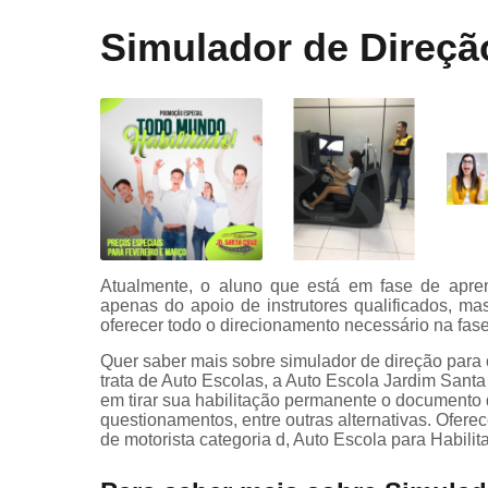
Curso onli
Simulador de Direçã
especializa
de transpor
Mudar
categoria
Primeira
habilitaçã
Primeiras
habilitaçõe
Reciclage
Atualmente, o aluno que está em fase de apren
cnh
apenas do apoio de instrutores qualificados, 
Renovaçã
oferecer todo o direcionamento necessário na fas
cnh
Quer saber mais sobre simulador de direção para
trata de Auto Escolas, a Auto Escola Jardim Sant
Simulador 
em tirar sua habilitação permanente o documento 
direção
questionamentos, entre outras alternativas. Ofer
de motorista categoria d, Auto Escola para Habilit