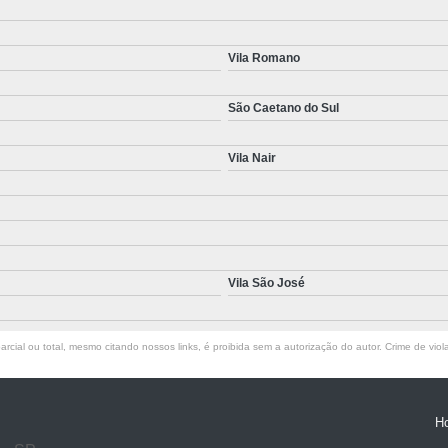
Vila Romano
São Caetano do Sul
Vila Nair
Vila São José
rcial ou total, mesmo citando nossos links, é proibida sem a autorização do autor. Crime de viol
H