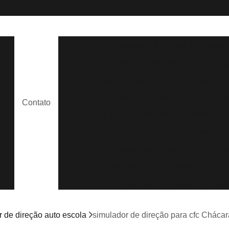
Adição Categoria a
Adição Categor
Adição da Categoria D e e
Adi
Adição de Categoria a
Adição de 
s
Adição de Categoria Cnh a
Contato
Adição de Categoria Cnh Vencida
a
Aula de Moto para Habilitados
e
Aula Direção Habilitados
Aula Dir
Aula para Condutores Habilitados
Aula p
de
Aula Particular para Habilitad
Aula Prática para Habilitados
m
r de direção auto escola
simulador de direção para cfc Chácar
Aula de Direção Auto Escola
Aula de 