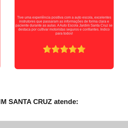
Curso de Cargas Perigosas Online
Curso
Curso de Mopp Ead
Curs
Curso de Transporte de Passageiros On
Auto escola muito boa, fiz minhas aulas práticas com a
Professora Kellen, e ela é uma pessoa maravilhosa, me instruía
com extrema paciência e cobrava quando necessário,
Curso Mopp e Carga Indivisível Onli
recomendo muito para quem está procurando tirar sua carta!
Curso Online de Transporte de Produtos Pe
Curso Online Transporte de Passageiros
Mudar a Categoria da Carta de Mo
Mudar a Categoria da Habilitaçã
Mudar Categoria B para D
Mudar Cate
Mudar Categoria Cnh B para D
Mudar Categoria de B para D
Mudar Cat
IM SANTA CRUZ atende:
Primeira Habilitação a
Primeira Habilit
Primeira Habilitação B
Primeira Habilita
Primeira Habilitação de Moto