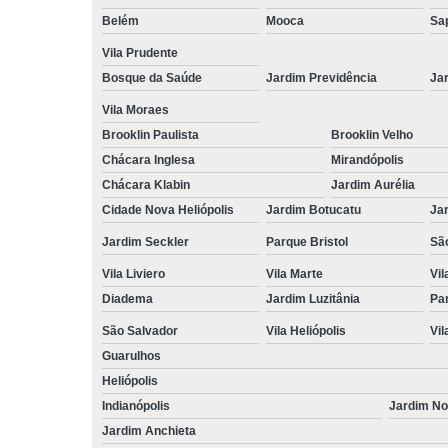
Belém
Mooca
Sa
Vila Prudente
Bosque da Saúde
Jardim Previdência
Ja
Vila Moraes
Brooklin Paulista
Brooklin Velho
Chácara Inglesa
Mirandópolis
Chácara Klabin
Jardim Aurélia
Cidade Nova Heliópolis
Jardim Botucatu
Ja
Jardim Seckler
Parque Bristol
Sã
Vila Liviero
Vila Marte
Vi
Diadema
Jardim Luzitânia
Par
São Salvador
Vila Heliópolis
Vil
Guarulhos
Heliópolis
Indianópolis
Jardim N
Jardim Anchieta