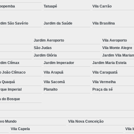
popemba
Tatuapé
Vila Carrão
Renovação da Cnh Vencida
Renova
Renovação do Cnh
Aulas de Simulador
rdim São Savério
Jardim da Saúde
Vila Brasilina
Auto Escola Simulador de Carro
Simulador de Carro da Auto Escola
Jardim Aeroporto
Vila Aeroporto
Simulador de Carro na Auto Escol
São Judas
Vila Monte Alegre
Jardim Glória
Jardim Vila Maria
Simulador de Direção Cfc
Simulador de 
rdim Clímax
Jardim Imperador
Jardim Maria Estela
o João Clímaco
Vila Arapuã
Vila Caraguatá
la Quaquá
Vila Sacomã
Vila Vermelha
que Imperial
Planalto
Praça da sé
a do Bosque
ovo Mundo
Vila Nova Conceição
Vila Capela
Vila 