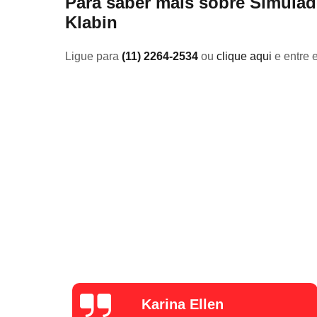
Para saber mais sobre Simulad
Klabin
Ligue para
(11) 2264-2534
ou
clique aqui
e entre 
Luana Pina