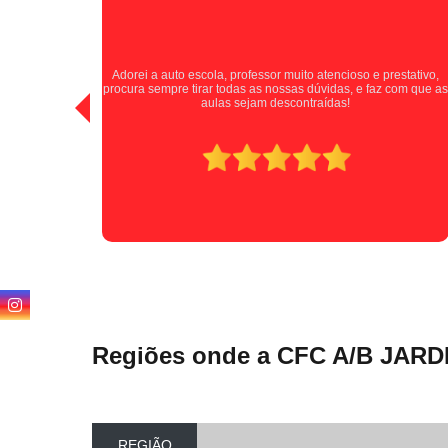
Tive uma experiência positiva com a auto escola, excelentes
stativo,
instrutores que passaram as informações de forma clara e
com que as
paciente durante as aulas. A Auto Escola Jardim Santa Cruz se
destaca por cultivar motoristas seguros e confiantes. Indico
para todos!
Regiões onde a CFC A/B JARD
REGIÃO