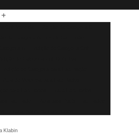
ia Cnh Vencida
Adição da Categoria D
ção da Categoria ônibus Ou Caminhão
Categoria B
Adição de Categoria Cnh
Adição de Categoria Cnh Definitiva
Adição de Categoria para Habilitação
Aula de Motorista para Habilitados
eção para Habilitados
Aula Habilitados
ara Habilitado
Aula para Recém Habilitados
os
Aula Prática de Habilitados
Auto Escola Aula para Habilitados
a Klabin
Direção Automóvel
Aula de Direção Baliza