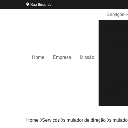
Rua Ilíria, 58
Serviços
Adição de
categoria
Aula para
habilitado
Aulas de
Home
Empresa
Missão
direção
Auto escol
Carteira d
motorista
Categoria 
cnh
Cnh
reciclage
Home
Serviços
simulador de direção
simulado
Curso cfc