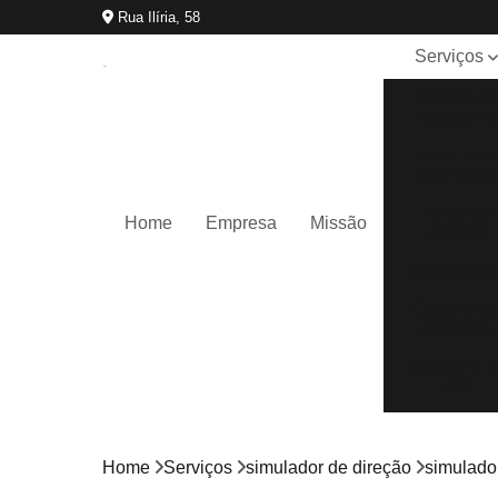
Rua Ilíria, 58
Serviços
Adição de
categoria
Aula para
habilitado
Aulas de
Home
Empresa
Missão
direção
Auto escol
Carteira d
motorista
Categoria 
cnh
Cnh
reciclage
Home
Serviços
simulador de direção
simulado
Curso cfc