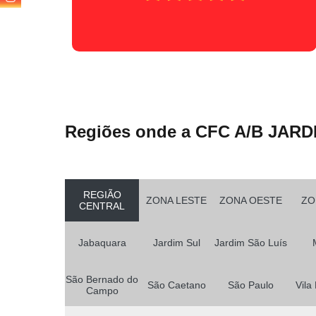
Regiões onde a CFC A/B JARD
REGIÃO
ZONA LESTE
ZONA OESTE
ZO
CENTRAL
Jabaquara
Jardim Sul
Jardim São Luís
São Bernado do
São Caetano
São Paulo
Vila
Campo