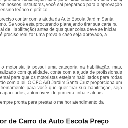
Carteira de Motorista Especi
om nossos instrutores, você sai preparado para a aprovação
nsino teórico e prático.
Carteira de Motorista para Emancipad
preciso contar com a ajuda da Auto Escola Jardim Santa
Categoria C Cnh
Categoria Cnh B
mo, Se você esta procurando planejando tirar sua carteira
l de Habilitação) antes de qualquer coisa deve se iniciar
Cnh Categoria a
Cnh Categoria B
é preciso realizar uma prova e caso seja aprovado, a
Cnh Categoria e
Aula de Reci
Cnh Curso de Reciclagem
C
Curso de Reciclagem da Cnh
 o motorista já possui uma categoria na habilitação, mas,
Curso de Reciclagem Suspensã
realizado com qualidade, conte com a ajuda de profissionais
ental para que os motoristas estejam habilitados para rodas
Fazer Reciclagem da Cnh
Fazer Reci
ordo com a lei. O CFC A/B Jardim Santa Cruz proporciona um
reinamento para você que quer tirar sua habilitação, seja
Reciclagem Preventiva Cnh
Cfc Cur
 capacitados, automóveis de primeira linha e atuais.
Curso Cfc para Habilitação
Cur
empre pronta para prestar o melhor atendimento da
Curso Cfc Primeira Habilitação
Curso 
Curso de Cfc
Curso de Reciclagem
or de Carro da Auto Escola Preço