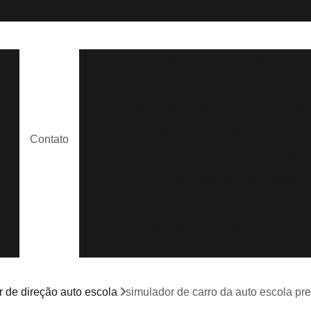
Adição Categoria a
Adição Categor
Adição da Categoria D e e
Adi
Adição de Categoria a
Adição de 
s
Adição de Categoria Cnh a
Contato
Adição de Categoria Cnh Vencida
a
Aula de Moto para Habilitados
e
Aula Direção Habilitados
Aula Dir
Aula para Condutores Habilitados
Aula p
de
Aula Particular para Habilitad
Aula Prática para Habilitados
m
r de direção auto escola
simulador de carro da auto escola pr
Aula de Direção Auto Escola
Aula de 