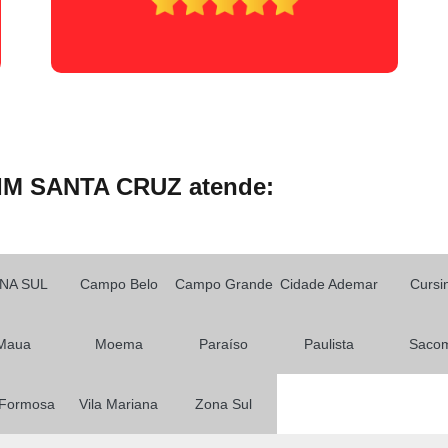
Primeira Habilitação para Carro
Primeira Habilitação para Moto
1ª 
Primeira Aula de Habilitação
Primeira
Primeira Habilitação Aulas Prát
Primeira Habilitação Categoria a
Primeir
IM SANTA CRUZ atende:
Primeira Habilitação Passo a P
Aulas de Reciclagem Cnh
Curso de Reciclagem Cnh Suspe
NA SUL
Campo Belo
Campo Grande
Cidade Ademar
Cursi
Curso para Reciclagem de
Curso Reciclagem Cnh Suspensa
Fa
Maua
Moema
Paraíso
Paulista
Saco
Reciclagem de Cnh
Reciclagem p
Renovação Cnh a
Renovação Cnh 
 Formosa
Vila Mariana
Zona Sul
Renovação Cnh Bloqueada
Renovaç