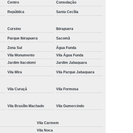
Centro
Consolação
ção de Cnh
Renovação de Cnh Vencida
República
Santa Cecília
 de Direção
Aulas no Simulador de Direção
Carro Simulador de Auto Escola
Cursino
Ibirapuera
Simulador de Carro de Auto Escola
Parque Ibirapuera
Sacomã
a
Simulador de Direção Auto Escola
Zona Sul
Água Funda
Vila Monumento
Vila Água Funda
Direção para Cfc
Simulador Direção Veicular
Jardim Itacolomi
Jardim Jabaquara
Vila Mira
Vila Parque Jabaquara
Vila Curuçá
Vila Formosa
Vila Brasílio Machado
Vila Gumercindo
Vila Carmem
Vila Noca