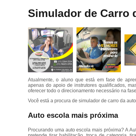
Curso onli
Simulador de Carro 
especializa
de transpor
Mudar
categoria
Primeira
habilitaçã
Primeiras
habilitaçõe
Reciclage
Atualmente, o aluno que está em fase de apren
cnh
apenas do apoio de instrutores qualificados, 
Renovaçã
oferecer todo o direcionamento necessário na fas
cnh
Você está a procura de simulador de carro da auto
Simulador 
direção
Auto escola mais próxima
Procurando uma auto escola mais próxima? A Aut
pretende tirar habilitação, troca de categoria, ti