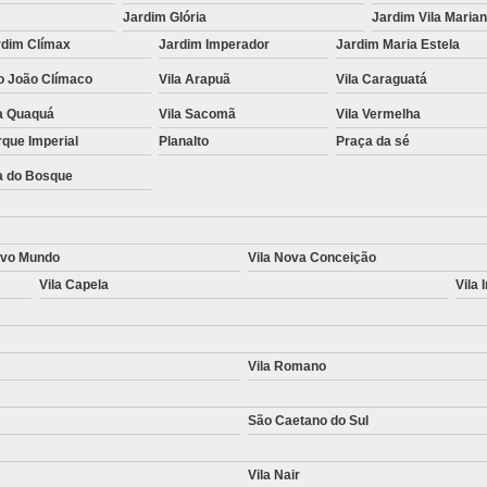
Jardim Glória
Jardim Vila Maria
rdim Clímax
Jardim Imperador
Jardim Maria Estela
o João Clímaco
Vila Arapuã
Vila Caraguatá
la Quaquá
Vila Sacomã
Vila Vermelha
que Imperial
Planalto
Praça da sé
a do Bosque
ovo Mundo
Vila Nova Conceição
Vila Capela
Vila 
Vila Romano
São Caetano do Sul
Vila Nair