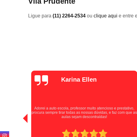
Vila Prudente
Ligue para
(11) 2264-2534
ou
clique aqui
e entre 
Luana Pina
Tive uma experiência positiva com a auto escola, excelentes
stativo,
instrutores que passaram as informações de forma clara e
com que as
paciente durante as aulas. A Auto Escola Jardim Santa Cruz se
destaca por cultivar motoristas seguros e confiantes. Indico
para todos!