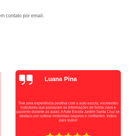
Curso de Cargas Perigosas Online
Curso
Curso de Mopp Ead
Curs
em contato por email.
Curso de Transporte de Passageiros On
Curso Mopp e Carga Indivisível Onli
Curso Online de Transporte de Produtos Pe
Curso Online Transporte de Passageiros
Mudar a Categoria da Carta de Mo
Mudar a Categoria da Habilitaçã
alexZ7000
Mudar Categoria B para D
Mudar Cate
Mudar Categoria Cnh B para D
Mudar Categoria de B para D
Mudar Cat
Auto escola muito boa, fiz minhas aulas práticas com a
Professora Kellen, e ela é uma pessoa maravilhosa, me instruía
Primeira Habilitação a
Primeira Habilit
com extrema paciência e cobrava quando necessário,
recomendo muito para quem está procurando tirar sua carta!
Primeira Habilitação B
Primeira Habilita
Primeira Habilitação de Moto