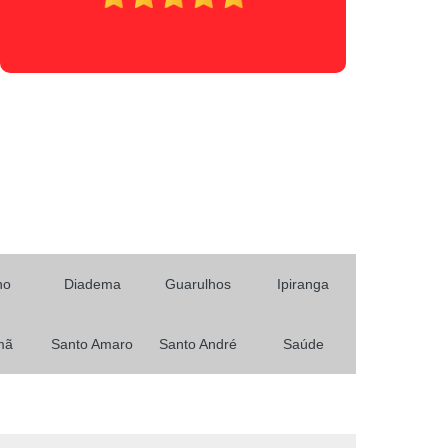
Primeira Habilitação para Carro e Moto
Habilitação
Minha Primeira Habilitação
 Habilitação Ab
Primeira Habilitação Aeb
icas
Primeira Habilitação Carro
a Habilitação Cnh
Primeira Habilitação Moto
asso
Tirar a Primeira Habilitação
Curso de Reciclagem Cnh
nsa
Curso de Reciclagem de Cnh
no
Diadema
Guarulhos
Ipiranga
 Cnh
Curso Reciclagem Cnh
zer Reciclagem Cnh
Reciclagem da Cnh
mã
Santo Amaro
Santo André
Saúde
ara Cnh
Agendamento Renovação Cnh
Agendamento
Renovação Cnh Atrasada
ão Cnh Categoria B
Renovação da Cnh