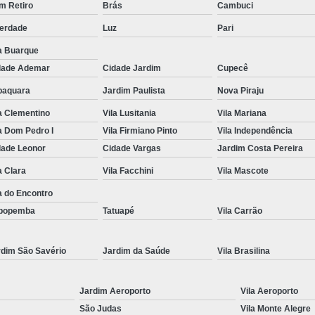
m Retiro
Brás
Cambuci
Renovação da Cnh Vencida
Renova
berdade
Luz
Pari
Renovação do Cnh
Aulas de Simulador
a Buarque
Auto Escola Simulador de Carro
dade Ademar
Cidade Jardim
Cupecê
Simulador de Carro da Auto Escola
baquara
Jardim Paulista
Nova Piraju
Simulador de Carro na Auto Escol
a Clementino
Vila Lusitania
Vila Mariana
a Dom Pedro I
Vila Firmiano Pinto
Vila Independência
Simulador de Direção Cfc
Simulador de 
dade Leonor
Cidade Vargas
Jardim Costa Pereira
a Clara
Vila Facchini
Vila Mascote
a do Encontro
popemba
Tatuapé
Vila Carrão
rdim São Savério
Jardim da Saúde
Vila Brasilina
Jardim Aeroporto
Vila Aeroporto
São Judas
Vila Monte Alegre