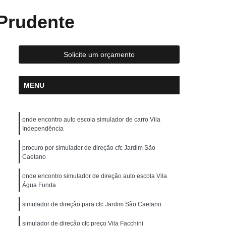
reção de Carros
Aula de Direção Defensiva
 Prudente
tica
Aula de Direção em Carros
Aula de Direção para Habilitados
Solicite um orçamento
Aulas de Direção para Habilitados
scola para Carteira a
Auto Escola para Cnh
MENU
Auto Escola para Fazer Reciclagem
ola para Idosos
Auto Escola para Iniciante
onde encontro auto escola simulador de carro Vila
uto Escola para Primeira Habilitação
Independência
Auto Escola para Renovação de CNH
procuro por simulador de direção cfc Jardim São
Caetano
Carteira de Motorista Auto Escola
onde encontro simulador de direção auto escola Vila
arteira de Motorista Categoria D
Água Funda
hão
Carteira de Motorista de Moto
simulador de direção para cfc Jardim São Caetano
Carteira de Motorista Definitiva
simulador de direção cfc preço Vila Facchini