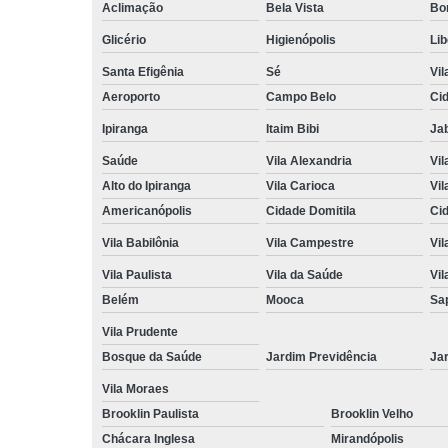
Aclimação
Bela Vista
Bo
Glicério
Higienópolis
Li
Santa Efigênia
Sé
Vil
Aeroporto
Campo Belo
Ci
Ipiranga
Itaim Bibi
Ja
Saúde
Vila Alexandria
Vil
Alto do Ipiranga
Vila Carioca
Vil
Americanópolis
Cidade Domitila
Ci
Vila Babilônia
Vila Campestre
Vil
Vila Paulista
Vila da Saúde
Vil
Belém
Mooca
Sa
Vila Prudente
Bosque da Saúde
Jardim Previdência
Ja
Vila Moraes
Brooklin Paulista
Brooklin Velho
Chácara Inglesa
Mirandópolis