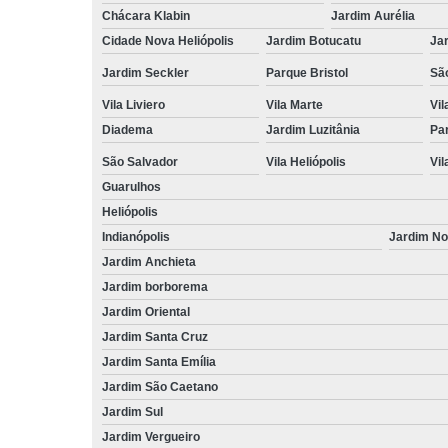
Chácara Klabin
Jardim Aurélia
Cidade Nova Heliópolis
Jardim Botucatu
Ja
Jardim Seckler
Parque Bristol
Sã
Vila Liviero
Vila Marte
Vi
Diadema
Jardim Luzitânia
Par
São Salvador
Vila Heliópolis
Vil
Guarulhos
Heliópolis
Indianópolis
Jardim N
Jardim Anchieta
Jardim borborema
Jardim Oriental
Jardim Santa Cruz
Jardim Santa Emília
Jardim São Caetano
Jardim Sul
Jardim Vergueiro