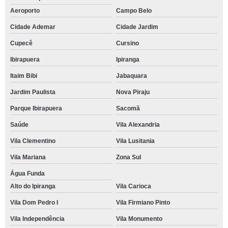
Aeroporto
Campo Belo
Cidade Ademar
Cidade Jardim
Cupecê
Cursino
Ibirapuera
Ipiranga
Itaim Bibi
Jabaquara
Jardim Paulista
Nova Piraju
Parque Ibirapuera
Sacomã
Saúde
Vila Alexandria
Vila Clementino
Vila Lusitania
Vila Mariana
Zona Sul
Água Funda
Alto do Ipiranga
Vila Carioca
Vila Dom Pedro I
Vila Firmiano Pinto
Vila Independência
Vila Monumento