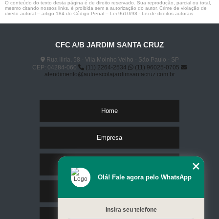
O conteúdo do texto desta página é de direito reservado. Sua reprodução, parcial ou total,
mesmo citando nossos links, é proibida sem a autorização do autor. Crime de violação de
direito autoral – artigo 184 do Código Penal –
Lei 9610/98 - Lei de direitos autorais
.
CFC A/B JARDIM SANTA CRUZ
Rua Ilíria, 58 - Vila Moinho Velho - São Paulo - SP
CEP: 04284-060
(11) 2264-2534
(11) 96025-0705
atendimento@autoescolajardimsantacruz.com.br
Home
Empresa
Missão
Olá! Fale agora pelo WhatsApp
Serviços
Insira seu telefone
Contato