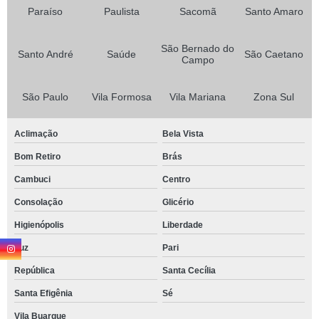
Paraíso
Paulista
Sacomã
Santo Amaro
São Bernado do
Santo André
Saúde
São Caetano
Campo
São Paulo
Vila Formosa
Vila Mariana
Zona Sul
Aclimação
Bela Vista
Bom Retiro
Brás
Cambuci
Centro
Consolação
Glicério
Higienópolis
Liberdade
Luz
Pari
República
Santa Cecília
Santa Efigênia
Sé
Vila Buarque