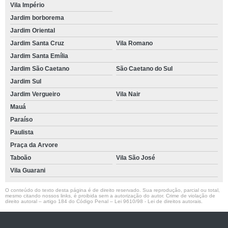
Vila Império
Jardim borborema
Jardim Oriental
Jardim Santa Cruz
Vila Romano
Jardim Santa Emília
Jardim São Caetano
São Caetano do Sul
Jardim Sul
Jardim Vergueiro
Vila Nair
Mauá
Paraíso
Paulista
Praça da Arvore
Taboão
Vila São José
Vila Guarani
O conteúdo do texto desta página é de direito reservado. Sua reprodução, parcial ou total,
mesmo citando nossos links, é proibida sem a autorização do autor. Crime de violação de
direito autoral – artigo 184 do Código Penal –
Lei 9610/98 - Lei de direitos autorais
.