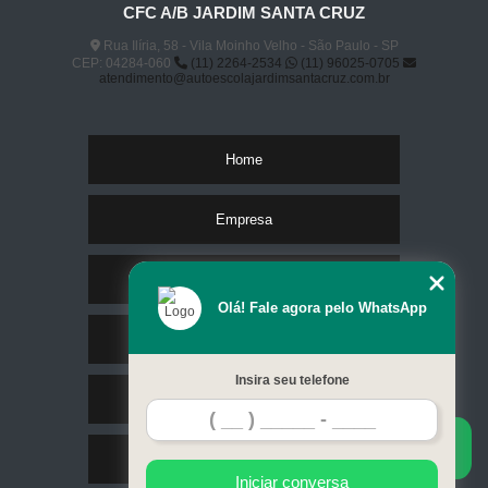
CFC A/B JARDIM SANTA CRUZ
Rua Ilíria, 58 - Vila Moinho Velho - São Paulo - SP
CEP: 04284-060
(11) 2264-2534
(11) 96025-0705
atendimento@autoescolajardimsantacruz.com.br
Home
Empresa
Missão
Olá! Fale agora pelo WhatsApp
Serviços
Insira seu telefone
Contato
Mapa do site
Iniciar conversa