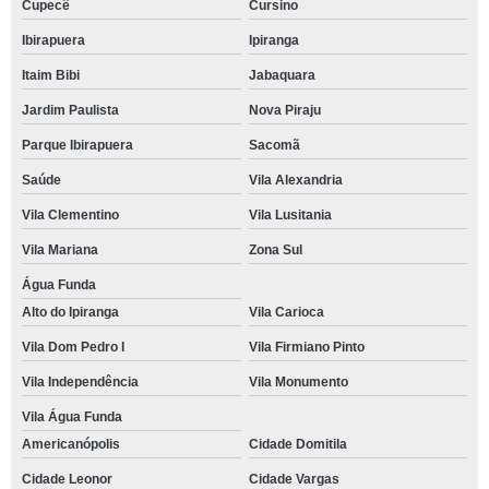
Cupecê
Cursino
Ibirapuera
Ipiranga
Itaim Bibi
Jabaquara
Jardim Paulista
Nova Piraju
Parque Ibirapuera
Sacomã
Saúde
Vila Alexandria
Vila Clementino
Vila Lusitania
Vila Mariana
Zona Sul
Água Funda
Alto do Ipiranga
Vila Carioca
Vila Dom Pedro I
Vila Firmiano Pinto
Vila Independência
Vila Monumento
Vila Água Funda
Americanópolis
Cidade Domitila
Cidade Leonor
Cidade Vargas