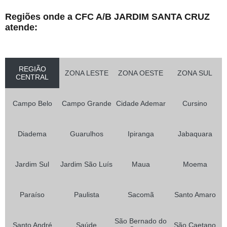
Regiões onde a CFC A/B JARDIM SANTA CRUZ
atende:
REGIÃO
ZONA LESTE
ZONA OESTE
ZONA SUL
CENTRAL
Campo Belo
Campo Grande
Cidade Ademar
Cursino
Diadema
Guarulhos
Ipiranga
Jabaquara
Jardim Sul
Jardim São Luís
Maua
Moema
Paraíso
Paulista
Sacomã
Santo Amaro
São Bernado do
Santo André
Saúde
São Caetano