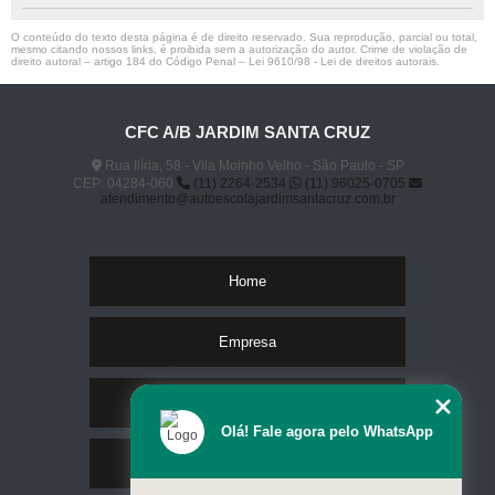
O conteúdo do texto desta página é de direito reservado. Sua reprodução, parcial ou total,
mesmo citando nossos links, é proibida sem a autorização do autor. Crime de violação de
direito autoral – artigo 184 do Código Penal –
Lei 9610/98 - Lei de direitos autorais
.
CFC A/B JARDIM SANTA CRUZ
Rua Ilíria, 58 - Vila Moinho Velho - São Paulo - SP
CEP: 04284-060
(11) 2264-2534
(11) 96025-0705
atendimento@autoescolajardimsantacruz.com.br
Home
Empresa
Missão
Olá! Fale agora pelo WhatsApp
Serviços