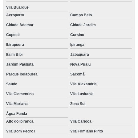
Vila Buarque
Aeroporto
Campo Belo
Cidade Ademar
Cidade Jardim
Cupecê
Cursino
Ibirapuera
Ipiranga
Itaim Bibi
Jabaquara
Jardim Paulista
Nova Piraju
Parque Ibirapuera
Sacomã
Saúde
Vila Alexandria
Vila Clementino
Vila Lusitania
Vila Mariana
Zona Sul
Água Funda
Alto do Ipiranga
Vila Carioca
Vila Dom Pedro I
Vila Firmiano Pinto