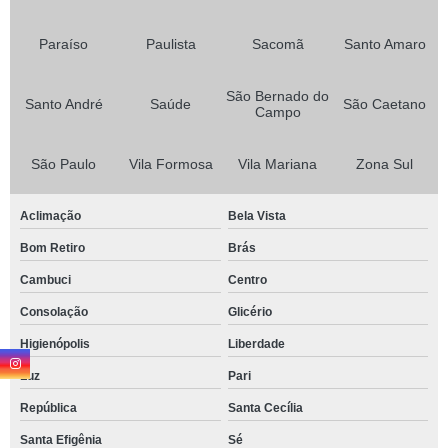
Paraíso
Paulista
Sacomã
Santo Amaro
São Bernado do
Santo André
Saúde
São Caetano
Campo
São Paulo
Vila Formosa
Vila Mariana
Zona Sul
Aclimação
Bela Vista
Bom Retiro
Brás
Cambuci
Centro
Consolação
Glicério
Higienópolis
Liberdade
Luz
Pari
República
Santa Cecília
Santa Efigênia
Sé