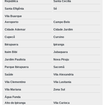
República
Santa Cecília
Santa Efigênia
Sé
Vila Buarque
Aeroporto
Campo Belo
Cidade Ademar
Cidade Jardim
Cupecê
Cursino
Ibirapuera
Ipiranga
Itaim Bibi
Jabaquara
Jardim Paulista
Nova Piraju
Parque Ibirapuera
Sacomã
Saúde
Vila Alexandria
Vila Clementino
Vila Lusitania
Vila Mariana
Zona Sul
Água Funda
Alto do Ipiranga
Vila Carioca