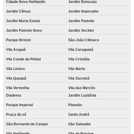
Cidade Nova Heliópolis
Jardim Botucatu
Jardim Clímax
Jardim Imperador
Jardim Maria Estela
Jardim Patente
Jardim Patente Novo
Jardim Seckler
Parque Bristol
São João Clímaco
Vila Arapuã
Vila Caraguatá
Vila Conde do Pinhal
Vila Cristália
Vila Liviero
Vila Marte
Vila Quaquá
Vila Sacomã
Vila Vermelha
Vila das Mercês
Diadema
Jardim Luzitânia
Parque Imperial
Planalto
Praça da sé
Santo André
São Bernardo do Campo
São Salvador
Vila Heliópolis
Vila do Bosque