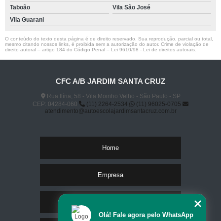
Taboão
Vila São José
Vila Guarani
O conteúdo do texto desta página é de direito reservado. Sua reprodução, parcial ou total,
mesmo citando nossos links, é proibida sem a autorização do autor. Crime de violação de
direito autoral – artigo 184 do Código Penal –
Lei 9610/98 - Lei de direitos autorais
.
CFC A/B JARDIM SANTA CRUZ
Rua Ilíria, 58 - Vila Moinho Velho - São Paulo - SP
CEP: 04284-060
(11) 2264-2534
(11) 96025-0705
atendimento@autoescolajardimsantacruz.com.br
Home
Empresa
Missão
Olá! Fale agora pelo WhatsApp