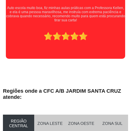
Auto escola muito boa, fiz minhas aulas práticas com a Professora Kellen,
e ela é uma pessoa maravilhosa, me instruía com extrema paciência e
cobrava quando necessário, recomendo muito para quem está procurando
tirar sua carta!
Regiões onde a CFC A/B JARDIM SANTA CRUZ
atende:
REGIÃO
ZONA LESTE
ZONA OESTE
ZONA SUL
CENTRAL