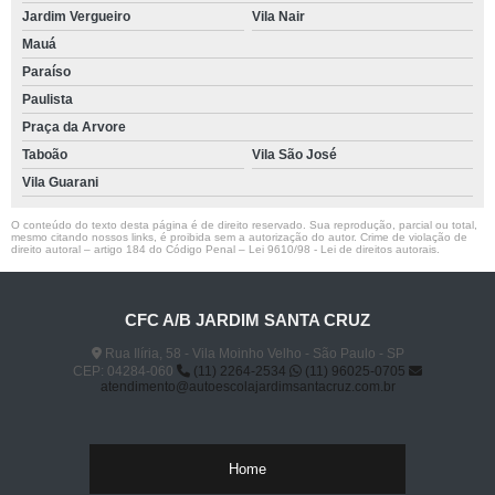
Jardim Vergueiro
Vila Nair
Mauá
Paraíso
Paulista
Praça da Arvore
Taboão
Vila São José
Vila Guarani
O conteúdo do texto desta página é de direito reservado. Sua reprodução, parcial ou total,
mesmo citando nossos links, é proibida sem a autorização do autor. Crime de violação de
direito autoral – artigo 184 do Código Penal –
Lei 9610/98 - Lei de direitos autorais
.
CFC A/B JARDIM SANTA CRUZ
Rua Ilíria, 58 - Vila Moinho Velho - São Paulo - SP
CEP: 04284-060
(11) 2264-2534
(11) 96025-0705
atendimento@autoescolajardimsantacruz.com.br
Home