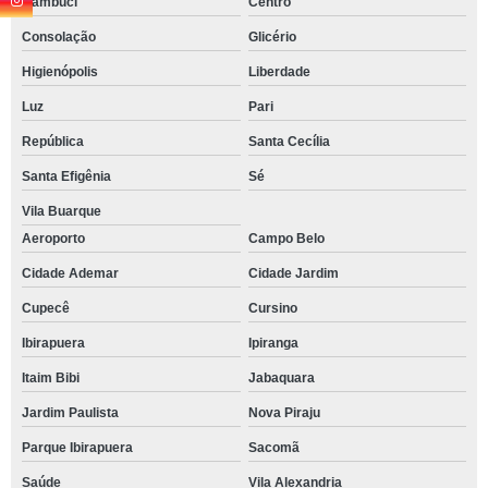
Cambuci
Centro
Consolação
Glicério
Higienópolis
Liberdade
Luz
Pari
República
Santa Cecília
Santa Efigênia
Sé
Vila Buarque
Aeroporto
Campo Belo
Cidade Ademar
Cidade Jardim
Cupecê
Cursino
Ibirapuera
Ipiranga
Itaim Bibi
Jabaquara
Jardim Paulista
Nova Piraju
Parque Ibirapuera
Sacomã
Saúde
Vila Alexandria