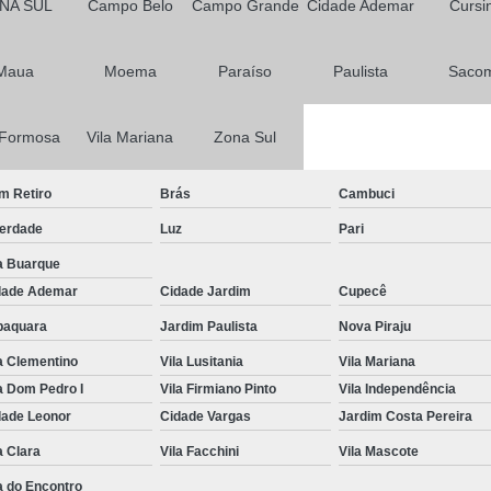
NA SUL
Campo Belo
Campo Grande
Cidade Ademar
Cursi
Primeira Habilitação para Carro
Primeira Habilitação para Moto
1ª 
Maua
Moema
Paraíso
Paulista
Saco
Primeira Aula de Habilitação
Primeira
 Formosa
Vila Mariana
Zona Sul
Primeira Habilitação Aulas Prát
Primeira Habilitação Categoria a
Primeir
m Retiro
Brás
Cambuci
Primeira Habilitação Passo a P
berdade
Luz
Pari
Aulas de Reciclagem Cnh
a Buarque
dade Ademar
Cidade Jardim
Curso de Reciclagem Cnh Suspe
Cupecê
baquara
Jardim Paulista
Nova Piraju
Curso para Reciclagem de
a Clementino
Vila Lusitania
Vila Mariana
Curso Reciclagem Cnh Suspensa
Fa
a Dom Pedro I
Vila Firmiano Pinto
Vila Independência
Reciclagem de Cnh
Reciclagem p
dade Leonor
Cidade Vargas
Jardim Costa Pereira
Renovação Cnh a
Renovação Cnh 
a Clara
Vila Facchini
Vila Mascote
Renovação Cnh Bloqueada
Renovaç
a do Encontro