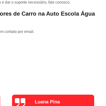
Carteira de Motorista Especi
 e dar o suporte necessário, fale conosco.
Carteira de Motorista para Emancipad
ores de Carro na Auto Escola Água
Categoria C Cnh
Categoria Cnh B
Cnh Categoria a
Cnh Categoria B
em contato por email.
Cnh Categoria e
Aula de Reci
Cnh Curso de Reciclagem
C
Curso de Reciclagem da Cnh
Curso de Reciclagem Suspensã
Fazer Reciclagem da Cnh
Fazer Reci
Reciclagem Preventiva Cnh
Cfc Cur
Curso Cfc para Habilitação
Cur
Curso Cfc Primeira Habilitação
Curso 
Curso de Cfc
Curso de Reciclagem
alexZ7000