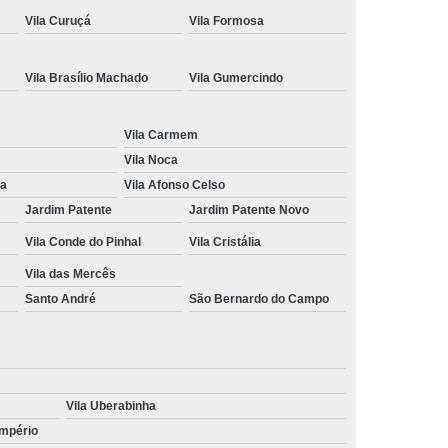
Vila Curuçá
Vila Formosa
ção de Cnh
Renovação de Cnh Vencida
 de Direção
Aulas no Simulador de Direção
Vila Brasílio Machado
Vila Gumercindo
Carro Simulador de Auto Escola
Simulador de Carro de Auto Escola
Vila Carmem
a
Simulador de Direção Auto Escola
Vila Noca
na
Vila Afonso Celso
Direção para Cfc
Simulador Direção Veicular
Jardim Patente
Jardim Patente Novo
Vila Conde do Pinhal
Vila Cristália
Vila das Mercês
Santo André
São Bernardo do Campo
Vila Uberabinha
Império