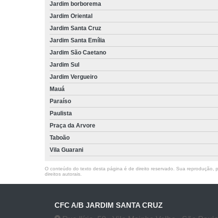
Jardim borborema
Jardim Oriental
Jardim Santa Cruz
Jardim Santa Emília
Jardim São Caetano
Jardim Sul
Jardim Vergueiro
Mauá
Paraíso
Paulista
Praça da Arvore
Taboão
Vila Guarani
O conteúdo do texto desta página é de direito reservado. Sua reprodução, pa
direitos autorais
.
CFC A/B JARDIM SANTA CRUZ