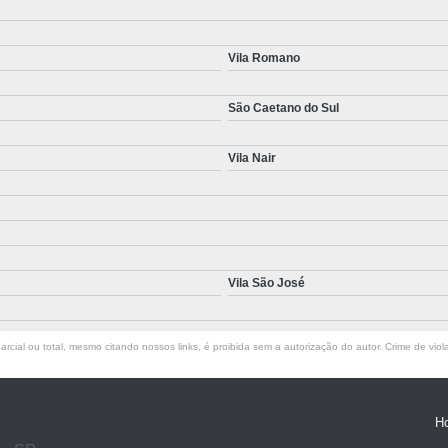
Vila Romano
São Caetano do Sul
Vila Nair
Vila São José
rcial ou total, mesmo citando nossos links, é proibida sem a autorização do autor. Crime de viol
H