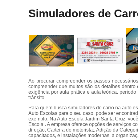
Curso onli
Simuladores de Carr
especializa
de transpor
Mudar
categoria
Primeira
habilitaçã
Primeiras
habilitaçõe
Reciclage
Ao procurar compreender os passos necessários p
cnh
compreender que muitos são os detalhes dentro d
Renovaçã
exigência por aula prática e aula teórica, períod
cnh
trânsito.
Para quem busca simuladores de carro na auto es
Simulador 
Auto Escolas para o seu caso, pode ser encontra
direção
exemplo, Na Auto Escola Jardim Santa Cruz, você 
Escola . A empresa oferece opções de serviços co
direção, Carteira de motorista;, Adição da Catego
capacitados, e instalações modernas, a organizaçã