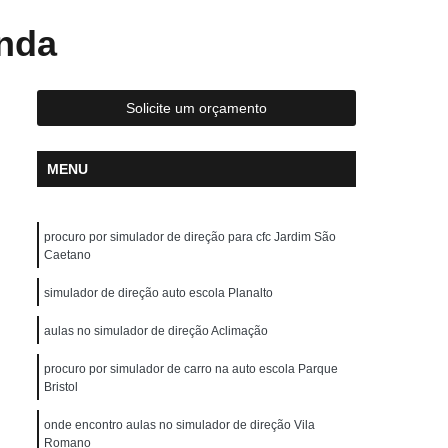
reção de Carros
Aula de Direção Defensiva
unda
tica
Aula de Direção em Carros
Aula de Direção para Habilitados
Solicite um orçamento
Aulas de Direção para Habilitados
scola para Carteira a
Auto Escola para Cnh
MENU
Auto Escola para Fazer Reciclagem
ola para Idosos
Auto Escola para Iniciante
procuro por simulador de direção para cfc Jardim São
uto Escola para Primeira Habilitação
Caetano
Auto Escola para Renovação de CNH
simulador de direção auto escola Planalto
Carteira de Motorista Auto Escola
aulas no simulador de direção Aclimação
arteira de Motorista Categoria D
procuro por simulador de carro na auto escola Parque
hão
Carteira de Motorista de Moto
Bristol
Carteira de Motorista Definitiva
onde encontro aulas no simulador de direção Vila
Romano