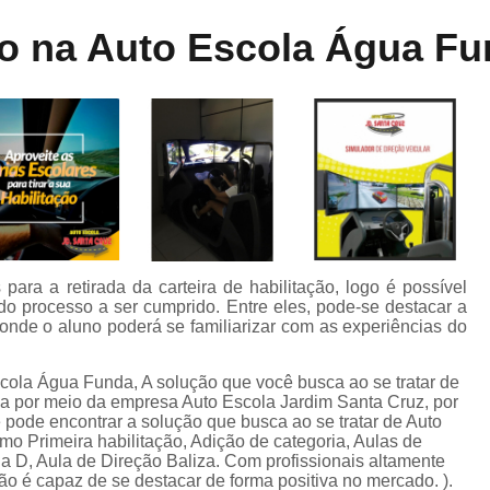
Aula de Direção Categoria a
Aula de Di
ne
o na Auto Escola Água F
dos
Aula de Direção Defensiva Pra
te
Aula de Direção em Moto
Aula de Direção para Iniciantes
Auto Escola para Aprender Dirigir
Auto E
o
Auto Escola para Estrangeiros
s
Auto Escola para Habilitados
Auto Esc
m
Auto Escola para Iniciantes
A
ara a retirada da carteira de habilitação, logo é possível
o processo a ser cumprido. Entre eles, pode-se destacar a
Auto Escola para Reciclagem
o
o onde o aluno poderá se familiarizar com as experiências do
Carteira de Habilitação e Cnh
cola Água Funda, A solução que você busca ao se tratar de
de
Carteira de Motorista B
C
da por meio da empresa Auto Escola Jardim Santa Cruz, por
pode encontrar a solução que busca ao se tratar de Auto
Carteira de Motorista de Camin
mo Primeira habilitação, Adição de categoria, Aulas de
ria D, Aula de Direção Baliza. Com profissionais altamente
Carteira de Motorista Deficiente
o é capaz de se destacar de forma positiva no mercado. ).