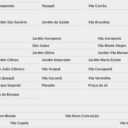
popemba
Tatuapé
Vila Carrão
Renovação da Cnh Vencida
Renova
Renovação do Cnh
Aulas de Simulador
rdim São Savério
Jardim da Saúde
Vila Brasilina
Auto Escola Simulador de Carro
Simulador de Carro da Auto Escola
Jardim Aeroporto
Vila Aeroporto
Simulador de Carro na Auto Escol
São Judas
Vila Monte Alegre
Jardim Glória
Jardim Vila Maria
Simulador de Direção Cfc
Simulador de 
rdim Clímax
Jardim Imperador
Jardim Maria Estela
o João Clímaco
Vila Arapuã
Vila Caraguatá
la Quaquá
Vila Sacomã
Vila Vermelha
que Imperial
Planalto
Praça da sé
a do Bosque
ovo Mundo
Vila Nova Conceição
Vila Capela
Vila 