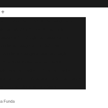
ia Cnh Vencida
Adição da Categoria D
ção da Categoria ônibus Ou Caminhão
Categoria B
Adição de Categoria Cnh
Adição de Categoria Cnh Definitiva
Adição de Categoria para Habilitação
Aula de Motorista para Habilitados
eção para Habilitados
Aula Habilitados
ara Habilitado
Aula para Recém Habilitados
os
Aula Prática de Habilitados
Auto Escola Aula para Habilitados
gua Funda
Direção Automóvel
Aula de Direção Baliza