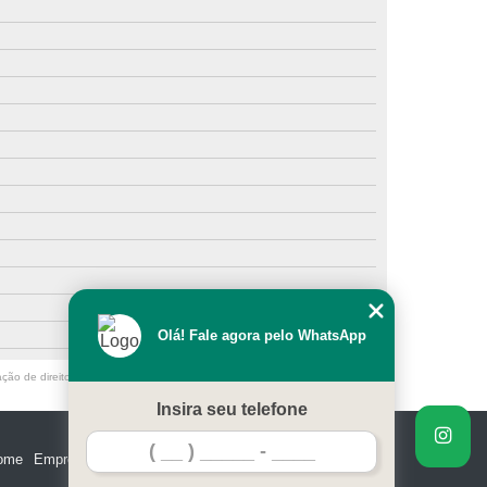
Olá! Fale agora pelo WhatsApp
ação de direito autoral – artigo 184 do Código Penal –
Lei 9610/98 - Lei de
Insira seu telefone
ome
Empresa
Missão
Serviços
Contato
Mapa do site