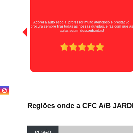
Tive uma experiência positiva com a auto escola, excelentes
stativo,
instrutores que passaram as informações de forma clara e
com que as
paciente durante as aulas. A Auto Escola Jardim Santa Cruz se
destaca por cultivar motoristas seguros e confiantes. Indico
para todos!
Regiões onde a CFC A/B JARD
REGIÃO