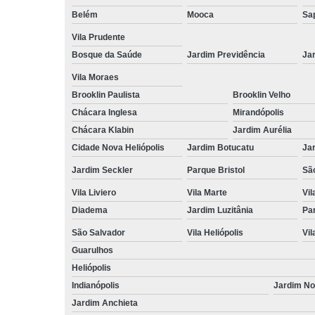
Belém
Mooca
Sa
Vila Prudente
Bosque da Saúde
Jardim Previdência
Ja
Vila Moraes
Brooklin Paulista
Brooklin Velho
Chácara Inglesa
Mirandópolis
Chácara Klabin
Jardim Aurélia
Cidade Nova Heliópolis
Jardim Botucatu
Ja
Jardim Seckler
Parque Bristol
Sã
Vila Liviero
Vila Marte
Vi
Diadema
Jardim Luzitânia
Par
São Salvador
Vila Heliópolis
Vil
Guarulhos
Heliópolis
Indianópolis
Jardim N
Jardim Anchieta