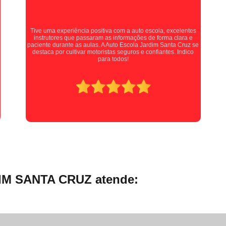
Curso de Cargas Perigosas Online
Curso
Curso de Mopp Ead
Curs
Curso de Transporte de Passageiros On
Auto escola muito boa, fiz minhas aulas práticas com a
Professora Kellen, e ela é uma pessoa maravilhosa, me instruía
com extrema paciência e cobrava quando necessário,
Curso Mopp e Carga Indivisível Onli
recomendo muito para quem está procurando tirar sua carta!
Curso Online de Transporte de Produtos Pe
Curso Online Transporte de Passageiros
Mudar a Categoria da Carta de Mo
Mudar a Categoria da Habilitaçã
Mudar Categoria B para D
Mudar Cate
Mudar Categoria Cnh B para D
Mudar Categoria de B para D
Mudar Cat
IM SANTA CRUZ atende:
Primeira Habilitação a
Primeira Habilit
Primeira Habilitação B
Primeira Habilita
Primeira Habilitação de Moto