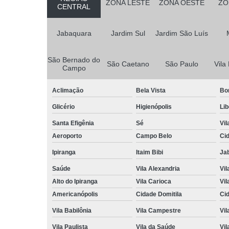
ZONA LESTE
ZONA OESTE
ZO
CENTRAL
Jabaquara
Jardim Sul
Jardim São Luís
São Bernado do
São Caetano
São Paulo
Vila
Campo
Aclimação
Bela Vista
Bo
Glicério
Higienópolis
Li
Santa Efigênia
Sé
Vil
Aeroporto
Campo Belo
Ci
Ipiranga
Itaim Bibi
Ja
Saúde
Vila Alexandria
Vil
Alto do Ipiranga
Vila Carioca
Vil
Americanópolis
Cidade Domitila
Ci
Vila Babilônia
Vila Campestre
Vil
Vila Paulista
Vila da Saúde
Vil