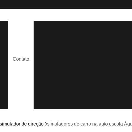
Adição Categoria a
Adição Categor
Adição da Categoria D e e
Adi
Adição de Categoria a
Adição de 
s
Adição de Categoria Cnh a
Contato
Adição de Categoria Cnh Vencida
a
Aula de Moto para Habilitados
e
Aula Direção Habilitados
Aula Dir
Aula para Condutores Habilitados
Aula p
de
Aula Particular para Habilitad
Aula Prática para Habilitados
m
 simulador de direção
simuladores de carro na auto escola Á
Aula de Direção Auto Escola
Aula de 