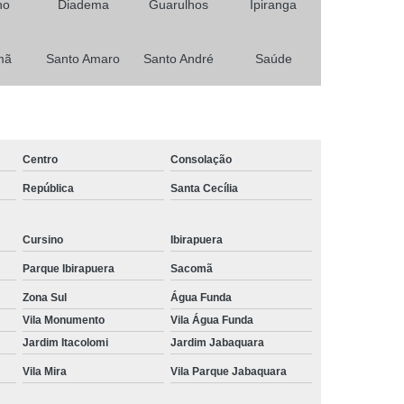
no
Diadema
Guarulhos
Ipiranga
Primeira Habilitação para Carro e Moto
Habilitação
Minha Primeira Habilitação
mã
Santo Amaro
Santo André
Saúde
 Habilitação Ab
Primeira Habilitação Aeb
icas
Primeira Habilitação Carro
a Habilitação Cnh
Primeira Habilitação Moto
Centro
Consolação
asso
Tirar a Primeira Habilitação
República
Santa Cecília
Curso de Reciclagem Cnh
nsa
Cursino
Curso de Reciclagem de Cnh
Ibirapuera
Parque Ibirapuera
Sacomã
 Cnh
Curso Reciclagem Cnh
Zona Sul
Água Funda
zer Reciclagem Cnh
Reciclagem da Cnh
Vila Monumento
Vila Água Funda
ara Cnh
Agendamento Renovação Cnh
Jardim Itacolomi
Jardim Jabaquara
Agendamento
Renovação Cnh Atrasada
Vila Mira
Vila Parque Jabaquara
ão Cnh Categoria B
Renovação da Cnh