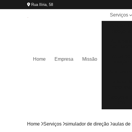
Rua Ilíria, 58
Serviços
Adição de
categoria
Aula para
habilitado
Aulas de
Home
Empresa
Missão
direção
Auto escol
Carteira d
motorista
Categoria 
cnh
Cnh
reciclage
Home
Serviços
simulador de direção
aulas de
Curso cfc