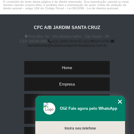
O conteúdo do texto desta página é de direito reservado. Sua reprodução, parcial ou total,
mesmo citando nossos links, é proibida sem a autorização do autor. Crime de violação de
direito autoral – artigo 184 do Código Penal –
Lei 9610/98 - Lei de direitos autorais
.
CFC A/B JARDIM SANTA CRUZ
Rua Ilíria, 58 - Vila Moinho Velho - São Paulo - SP
CEP: 04284-060
(11) 2264-2534
(11) 96025-0705
atendimento@autoescolajardimsantacruz.com.br
Home
Empresa
Missão
Olá! Fale agora pelo WhatsApp
Serviços
Insira seu telefone
Contato