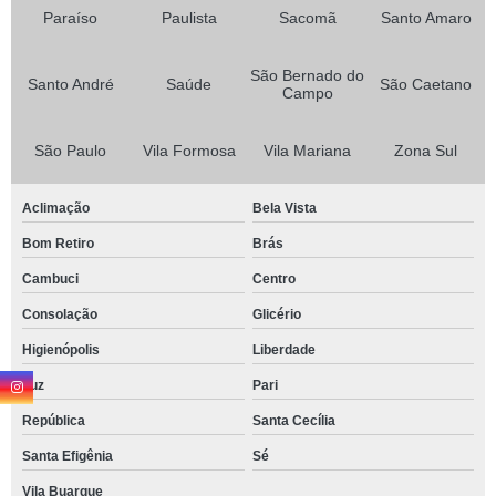
Paraíso
Paulista
Sacomã
Santo Amaro
São Bernado do
Santo André
Saúde
São Caetano
Campo
São Paulo
Vila Formosa
Vila Mariana
Zona Sul
Aclimação
Bela Vista
Bom Retiro
Brás
Cambuci
Centro
Consolação
Glicério
Higienópolis
Liberdade
Luz
Pari
República
Santa Cecília
Santa Efigênia
Sé
Vila Buarque