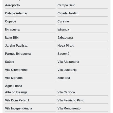
Aeroporto
Campo Belo
Cidade Ademar
Cidade Jardim
Cupecê
Cursino
Ibirapuera
Ipiranga
Itaim Bibi
Jabaquara
Jardim Paulista
Nova Piraju
Parque Ibirapuera
Sacomã
Saúde
Vila Alexandria
Vila Clementino
Vila Lusitania
Vila Mariana
Zona Sul
Água Funda
Alto do Ipiranga
Vila Carioca
Vila Dom Pedro I
Vila Firmiano Pinto
Vila Independência
Vila Monumento