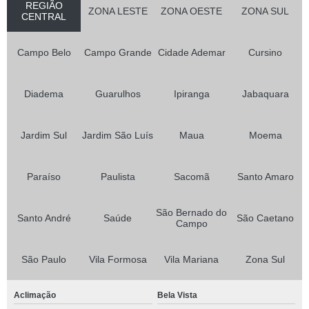
REGIÃO
ZONA LESTE
ZONA OESTE
ZONA SUL
CENTRAL
Campo Belo
Campo Grande
Cidade Ademar
Cursino
Diadema
Guarulhos
Ipiranga
Jabaquara
Jardim Sul
Jardim São Luís
Maua
Moema
Paraíso
Paulista
Sacomã
Santo Amaro
São Bernado do
Santo André
Saúde
São Caetano
Campo
São Paulo
Vila Formosa
Vila Mariana
Zona Sul
Aclimação
Bela Vista