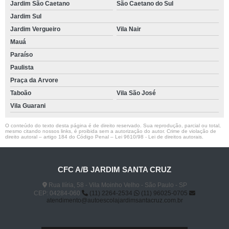
Jardim São Caetano
São Caetano do Sul
Jardim Sul
Jardim Vergueiro
Vila Nair
Mauá
Paraíso
Paulista
Praça da Arvore
Taboão
Vila São José
Vila Guarani
O conteúdo do texto desta página é de direito reservado. Sua reprodução, parcial ou total,
mesmo citando nossos links, é proibida sem a autorização do autor. Crime de violação de
direito autoral – artigo 184 do Código Penal –
Lei 9610/98 - Lei de direitos autorais
.
CFC A/B JARDIM SANTA CRUZ
Rua Ilíria, 58 - Vila Moinho Velho - São Paulo - SP
CEP: 04284-060
(11) 2264-2534
(11) 96025-0705
atendimento@autoescolajardimsantacruz.com.br