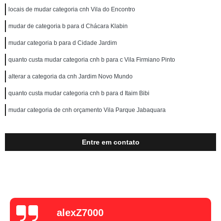
locais de mudar categoria cnh Vila do Encontro
mudar de categoria b para d Chácara Klabin
mudar categoria b para d Cidade Jardim
quanto custa mudar categoria cnh b para c Vila Firmiano Pinto
alterar a categoria da cnh Jardim Novo Mundo
quanto custa mudar categoria cnh b para d Itaim Bibi
mudar categoria de cnh orçamento Vila Parque Jabaquara
Entre em contato
alexZ7000