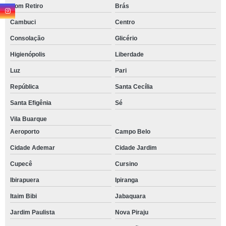
Bom Retiro
Brás
Cambuci
Centro
Consolação
Glicério
Higienópolis
Liberdade
Luz
Pari
República
Santa Cecília
Santa Efigênia
Sé
Vila Buarque
Aeroporto
Campo Belo
Cidade Ademar
Cidade Jardim
Cupecê
Cursino
Ibirapuera
Ipiranga
Itaim Bibi
Jabaquara
Jardim Paulista
Nova Piraju