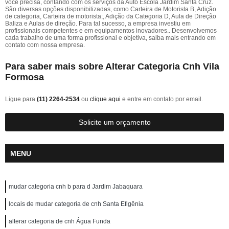
você precisa, contando com os serviços da Auto Escola Jardim Santa Cruz.
São diversas opções disponibilizadas, como Carteira de Motorista B, Adição
de categoria, Carteira de motorista;, Adição da Categoria D, Aula de Direção
Baliza e Aulas de direção. Para tal sucesso, a empresa investiu em
profissionais competentes e em equipamentos inovadores.. Desenvolvemos
cada trabalho de uma forma profissional e objetiva, saiba mais entrando em
contato com nossa empresa.
Para saber mais sobre Alterar Categoria Cnh Vila
Formosa
Ligue para
(11) 2264-2534
ou
clique aqui
e entre em contato por email.
Solicite um orçamento
MENU
mudar categoria cnh b para d Jardim Jabaquara
locais de mudar categoria de cnh Santa Efigênia
alterar categoria de cnh Água Funda