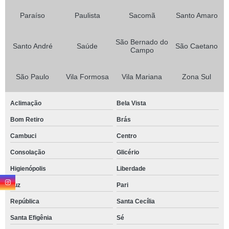
Paraíso
Paulista
Sacomã
Santo Amaro
São Bernado do
Santo André
Saúde
São Caetano
Campo
São Paulo
Vila Formosa
Vila Mariana
Zona Sul
Aclimação
Bela Vista
Bom Retiro
Brás
Cambuci
Centro
Consolação
Glicério
Higienópolis
Liberdade
Luz
Pari
República
Santa Cecília
Santa Efigênia
Sé