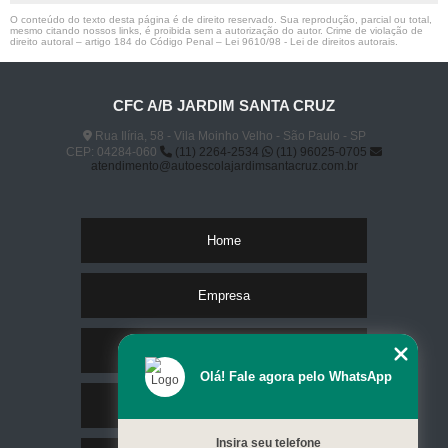
O conteúdo do texto desta página é de direito reservado. Sua reprodução, parcial ou total,
mesmo citando nossos links, é proibida sem a autorização do autor. Crime de violação de
direito autoral – artigo 184 do Código Penal –
Lei 9610/98 - Lei de direitos autorais
.
CFC A/B JARDIM SANTA CRUZ
Rua Ilíria, 58 - Vila Moinho Velho - São Paulo - SP
CEP: 04284-060
(11) 2264-2534
(11) 96025-0705
atendimento@autoescolajardimsantacruz.com.br
Home
Empresa
Missão
Olá! Fale agora pelo WhatsApp
Serviços
Insira seu telefone