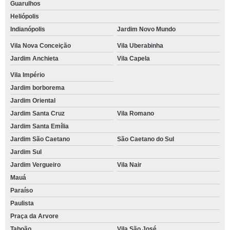
Guarulhos
Heliópolis
Indianópolis
Jardim Novo Mundo
Vila Nova Conceição
Vila Uberabinha
Jardim Anchieta
Vila Capela
Vila Império
Jardim borborema
Jardim Oriental
Jardim Santa Cruz
Vila Romano
Jardim Santa Emília
Jardim São Caetano
São Caetano do Sul
Jardim Sul
Jardim Vergueiro
Vila Nair
Mauá
Paraíso
Paulista
Praça da Arvore
Taboão
Vila São José