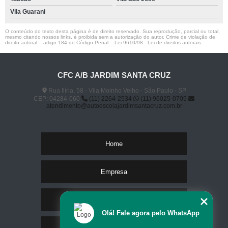
Vila Guarani
O conteúdo do texto desta página é de direito reservado. Sua reprodução, parcial ou total,
mesmo citando nossos links, é proibida sem a autorização do autor. Crime de violação de
direito autoral – artigo 184 do Código Penal –
Lei 9610/98 - Lei de direitos autorais
.
CFC A/B JARDIM SANTA CRUZ
Rua Ilíria, 58 - Vila Moinho Velho - São Paulo - SP
CEP: 04284-060
(11) 2264-2534
(11) 96025-0705
atendimento@autoescolajardimsantacruz.com.br
Home
Empresa
Missão
Olá! Fale agora pelo WhatsApp
Serviços