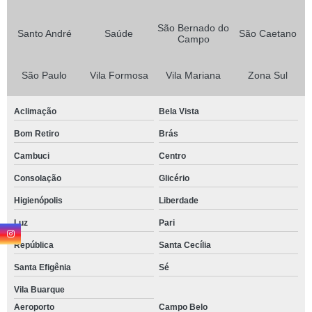
São Bernado do
Santo André
Saúde
São Caetano
Campo
São Paulo
Vila Formosa
Vila Mariana
Zona Sul
Aclimação
Bela Vista
Bom Retiro
Brás
Cambuci
Centro
Consolação
Glicério
Higienópolis
Liberdade
Luz
Pari
República
Santa Cecília
Santa Efigênia
Sé
Vila Buarque
Aeroporto
Campo Belo