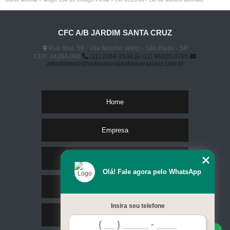
CFC A/B JARDIM SANTA CRUZ
Rua Ilíria, 58 - Vila Moinho Velho - São Paulo - SP
CEP: 04284-060
(11) 2264-2534
(11) 96025-0705
atendimento@autoescolajardimsantacruz.com.br
Home
Empresa
Missão
Olá! Fale agora pelo WhatsApp
Serviços
Insira seu telefone
Contato