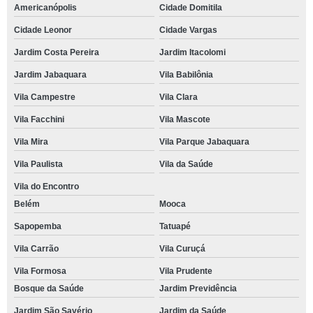
Americanópolis
Cidade Domitila
Cidade Leonor
Cidade Vargas
Jardim Costa Pereira
Jardim Itacolomi
Jardim Jabaquara
Vila Babilônia
Vila Campestre
Vila Clara
Vila Facchini
Vila Mascote
Vila Mira
Vila Parque Jabaquara
Vila Paulista
Vila da Saúde
Vila do Encontro
Belém
Mooca
Sapopemba
Tatuapé
Vila Carrão
Vila Curuçá
Vila Formosa
Vila Prudente
Bosque da Saúde
Jardim Previdência
Jardim São Savério
Jardim da Saúde