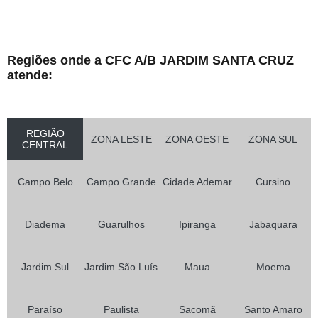
Regiões onde a CFC A/B JARDIM SANTA CRUZ
atende:
REGIÃO
ZONA LESTE
ZONA OESTE
ZONA SUL
CENTRAL
Campo Belo
Campo Grande
Cidade Ademar
Cursino
Diadema
Guarulhos
Ipiranga
Jabaquara
Jardim Sul
Jardim São Luís
Maua
Moema
Paraíso
Paulista
Sacomã
Santo Amaro