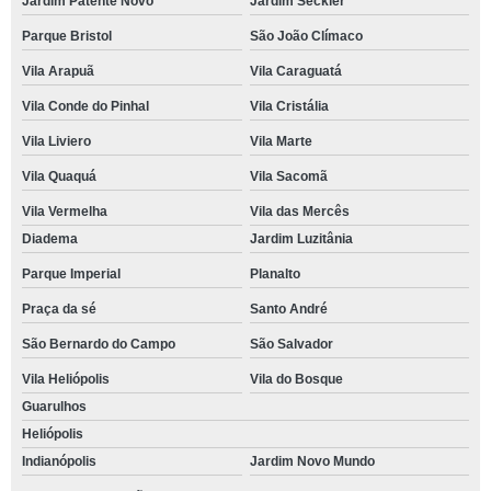
Jardim Patente Novo
Jardim Seckler
Parque Bristol
São João Clímaco
Vila Arapuã
Vila Caraguatá
Vila Conde do Pinhal
Vila Cristália
Vila Liviero
Vila Marte
Vila Quaquá
Vila Sacomã
Vila Vermelha
Vila das Mercês
Diadema
Jardim Luzitânia
Parque Imperial
Planalto
Praça da sé
Santo André
São Bernardo do Campo
São Salvador
Vila Heliópolis
Vila do Bosque
Guarulhos
Heliópolis
Indianópolis
Jardim Novo Mundo