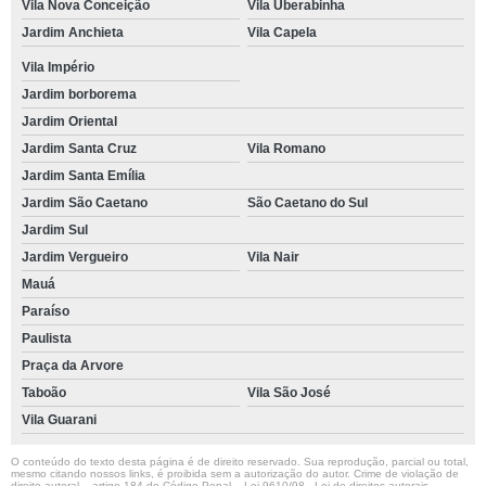
Vila Nova Conceição
Vila Uberabinha
Jardim Anchieta
Vila Capela
Vila Império
Jardim borborema
Jardim Oriental
Jardim Santa Cruz
Vila Romano
Jardim Santa Emília
Jardim São Caetano
São Caetano do Sul
Jardim Sul
Jardim Vergueiro
Vila Nair
Mauá
Paraíso
Paulista
Praça da Arvore
Taboão
Vila São José
Vila Guarani
O conteúdo do texto desta página é de direito reservado. Sua reprodução, parcial ou total,
mesmo citando nossos links, é proibida sem a autorização do autor. Crime de violação de
direito autoral – artigo 184 do Código Penal –
Lei 9610/98 - Lei de direitos autorais
.