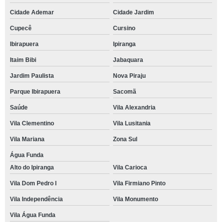
Cidade Ademar
Cidade Jardim
Cupecê
Cursino
Ibirapuera
Ipiranga
Itaim Bibi
Jabaquara
Jardim Paulista
Nova Piraju
Parque Ibirapuera
Sacomã
Saúde
Vila Alexandria
Vila Clementino
Vila Lusitania
Vila Mariana
Zona Sul
Água Funda
Alto do Ipiranga
Vila Carioca
Vila Dom Pedro I
Vila Firmiano Pinto
Vila Independência
Vila Monumento
Vila Água Funda