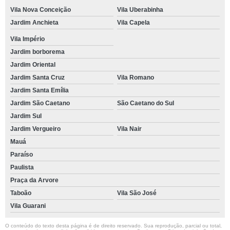
Vila Nova Conceição
Vila Uberabinha
Jardim Anchieta
Vila Capela
Vila Império
Jardim borborema
Jardim Oriental
Jardim Santa Cruz
Vila Romano
Jardim Santa Emília
Jardim São Caetano
São Caetano do Sul
Jardim Sul
Jardim Vergueiro
Vila Nair
Mauá
Paraíso
Paulista
Praça da Arvore
Taboão
Vila São José
Vila Guarani
O conteúdo do texto desta página é de direito reservado. Sua reprodução, parcial ou total,