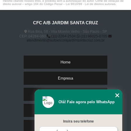
mesmo citando nossos links, é proibida sem a autorização do autor. Crime de violação de
direito autoral – artigo 184 do Código Penal –
Lei 9610/98 - Lei de direitos autorais
.
CFC A/B JARDIM SANTA CRUZ
Rua Ilíria, 58 - Vila Moinho Velho - São Paulo - SP
CEP: 04284-060
(11) 2264-2534
(11) 96025-0705
atendimento@autoescolajardimsantacruz.com.br
Home
Empresa
Missão
Olá! Fale agora pelo WhatsApp
Serviços
Insira seu telefone
Contato