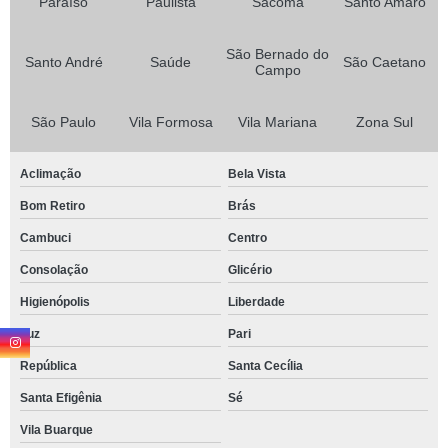
Paraíso
Paulista
Sacomã
Santo Amaro
São Bernado do
Santo André
Saúde
São Caetano
Campo
São Paulo
Vila Formosa
Vila Mariana
Zona Sul
Aclimação
Bela Vista
Bom Retiro
Brás
Cambuci
Centro
Consolação
Glicério
Higienópolis
Liberdade
Luz
Pari
República
Santa Cecília
Santa Efigênia
Sé
Vila Buarque