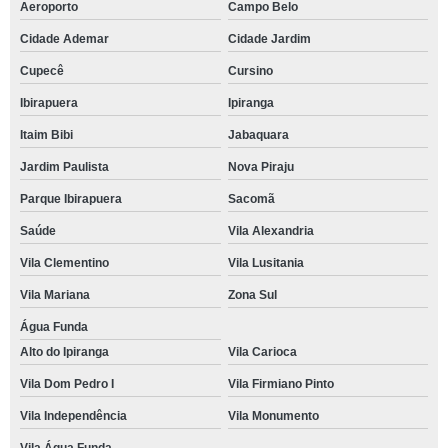
Aeroporto
Campo Belo
Cidade Ademar
Cidade Jardim
Cupecê
Cursino
Ibirapuera
Ipiranga
Itaim Bibi
Jabaquara
Jardim Paulista
Nova Piraju
Parque Ibirapuera
Sacomã
Saúde
Vila Alexandria
Vila Clementino
Vila Lusitania
Vila Mariana
Zona Sul
Água Funda
Alto do Ipiranga
Vila Carioca
Vila Dom Pedro I
Vila Firmiano Pinto
Vila Independência
Vila Monumento