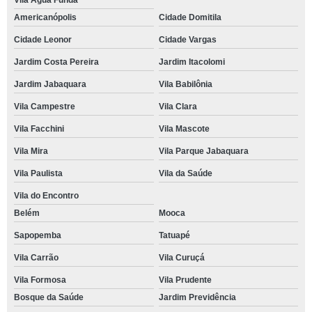
Vila Água Funda
Americanópolis
Cidade Domitila
Cidade Leonor
Cidade Vargas
Jardim Costa Pereira
Jardim Itacolomi
Jardim Jabaquara
Vila Babilônia
Vila Campestre
Vila Clara
Vila Facchini
Vila Mascote
Vila Mira
Vila Parque Jabaquara
Vila Paulista
Vila da Saúde
Vila do Encontro
Belém
Mooca
Sapopemba
Tatuapé
Vila Carrão
Vila Curuçá
Vila Formosa
Vila Prudente
Bosque da Saúde
Jardim Previdência