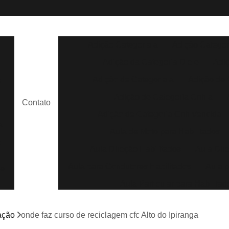
Adição Categoria a
Adição Categor
Adição da Categoria D e e
Adi
Adição de Categoria a
Adição de 
s
Adição de Categoria Cnh a
Contato
Adição de Categoria Cnh Vencida
a
Aula de Moto para Habilitados
e
Aula Direção Habilitados
Aula Dir
Aula para Condutores Habilitados
Aula p
de
Aula Particular para Habilitad
Aula Prática para Habilitados
m
tação
onde faz curso de reciclagem cfc Alto do Ipiranga
Aula de Direção Auto Escola
Aula de 