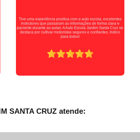
Curso de Cargas Perigosas Online
Curso
Curso de Mopp Ead
Curs
Curso de Transporte de Passageiros On
Auto escola muito boa, fiz minhas aulas práticas com a
Professora Kellen, e ela é uma pessoa maravilhosa, me instruía
com extrema paciência e cobrava quando necessário,
Curso Mopp e Carga Indivisível Onli
recomendo muito para quem está procurando tirar sua carta!
Curso Online de Transporte de Produtos Pe
Curso Online Transporte de Passageiros
Mudar a Categoria da Carta de Mo
Mudar a Categoria da Habilitaçã
Mudar Categoria B para D
Mudar Cate
Mudar Categoria Cnh B para D
Mudar Categoria de B para D
Mudar Cat
IM SANTA CRUZ atende:
Primeira Habilitação a
Primeira Habilit
Primeira Habilitação B
Primeira Habilita
Primeira Habilitação de Moto