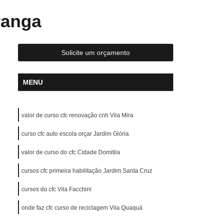
reção de Carros
Aula de Direção Defensiva
ranga
tica
Aula de Direção em Carros
Aula de Direção para Habilitados
Solicite um orçamento
Aulas de Direção para Habilitados
scola para Carteira a
Auto Escola para Cnh
MENU
Auto Escola para Fazer Reciclagem
ola para Idosos
Auto Escola para Iniciante
valor de curso cfc renovação cnh Vila Mira
uto Escola para Primeira Habilitação
curso cfc auto escola orçar Jardim Glória
Auto Escola para Renovação de CNH
valor de curso do cfc Cidade Domitila
Carteira de Motorista Auto Escola
cursos cfc primeira habilitação Jardim Santa Cruz
arteira de Motorista Categoria D
hão
Carteira de Motorista de Moto
cursos do cfc Vila Facchini
Carteira de Motorista Definitiva
onde faz cfc curso de reciclagem Vila Quaquá