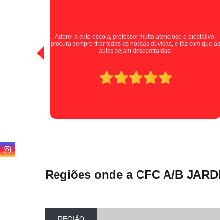
Tive uma experiência positiva com a auto escola, excelentes
stativo,
instrutores que passaram as informações de forma clara e
com que as
paciente durante as aulas. A Auto Escola Jardim Santa Cruz se
destaca por cultivar motoristas seguros e confiantes. Indico
para todos!
Regiões onde a CFC A/B JARD
REGIÃO