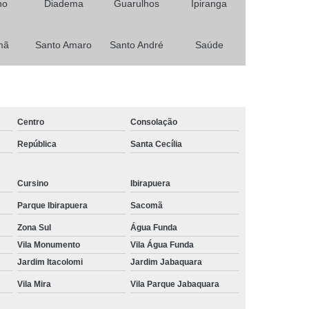
no
Diadema
Guarulhos
Ipiranga
Primeira Habilitação para Carro e Moto
Habilitação
Minha Primeira Habilitação
mã
Santo Amaro
Santo André
Saúde
 Habilitação Ab
Primeira Habilitação Aeb
icas
Primeira Habilitação Carro
a Habilitação Cnh
Primeira Habilitação Moto
Centro
Consolação
asso
Tirar a Primeira Habilitação
República
Santa Cecília
Curso de Reciclagem Cnh
nsa
Cursino
Curso de Reciclagem de Cnh
Ibirapuera
Parque Ibirapuera
Sacomã
 Cnh
Curso Reciclagem Cnh
Zona Sul
Água Funda
zer Reciclagem Cnh
Reciclagem da Cnh
Vila Monumento
Vila Água Funda
ara Cnh
Agendamento Renovação Cnh
Jardim Itacolomi
Jardim Jabaquara
Agendamento
Renovação Cnh Atrasada
Vila Mira
Vila Parque Jabaquara
ão Cnh Categoria B
Renovação da Cnh