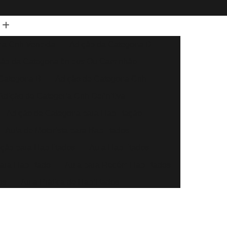
ia Cnh Vencida
Adição da Categoria D
ção da Categoria ônibus Ou Caminhão
Categoria B
Adição de Categoria Cnh
Adição de Categoria Cnh Definitiva
Adição de Categoria para Habilitação
Aula de Motorista para Habilitados
eção para Habilitados
Aula Habilitados
ara Habilitado
Aula para Recém Habilitados
os
Aula Prática de Habilitados
Auto Escola Aula para Habilitados
Direção Automóvel
Aula de Direção Baliza