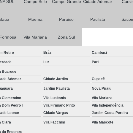
NA SUL
Campo Belo
Campo Grande
Cidade Ademar
Cursi
Primeira Habilitação para Carro
Primeira Habilitação para Moto
1ª 
Maua
Moema
Paraíso
Paulista
Saco
Primeira Aula de Habilitação
Primeira
 Formosa
Vila Mariana
Zona Sul
Primeira Habilitação Aulas Prát
Primeira Habilitação Categoria a
Primeir
m Retiro
Brás
Cambuci
Primeira Habilitação Passo a P
berdade
Luz
Pari
Aulas de Reciclagem Cnh
a Buarque
dade Ademar
Cidade Jardim
Curso de Reciclagem Cnh Suspe
Cupecê
baquara
Jardim Paulista
Nova Piraju
Curso para Reciclagem de
a Clementino
Vila Lusitania
Vila Mariana
Curso Reciclagem Cnh Suspensa
Fa
a Dom Pedro I
Vila Firmiano Pinto
Vila Independência
Reciclagem de Cnh
Reciclagem p
dade Leonor
Cidade Vargas
Jardim Costa Pereira
Renovação Cnh a
Renovação Cnh 
a Clara
Vila Facchini
Vila Mascote
Renovação Cnh Bloqueada
Renovaç
a do Encontro