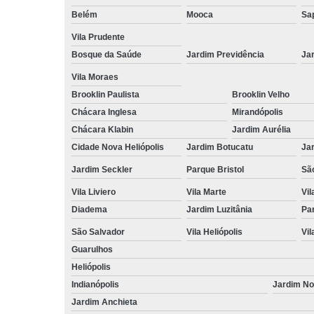
Belém
Mooca
Sa
Vila Prudente
Bosque da Saúde
Jardim Previdência
Ja
Vila Moraes
Brooklin Paulista
Brooklin Velho
Chácara Inglesa
Mirandópolis
Chácara Klabin
Jardim Aurélia
Cidade Nova Heliópolis
Jardim Botucatu
Ja
Jardim Seckler
Parque Bristol
Sã
Vila Liviero
Vila Marte
Vi
Diadema
Jardim Luzitânia
Par
São Salvador
Vila Heliópolis
Vil
Guarulhos
Heliópolis
Indianópolis
Jardim N
Jardim Anchieta