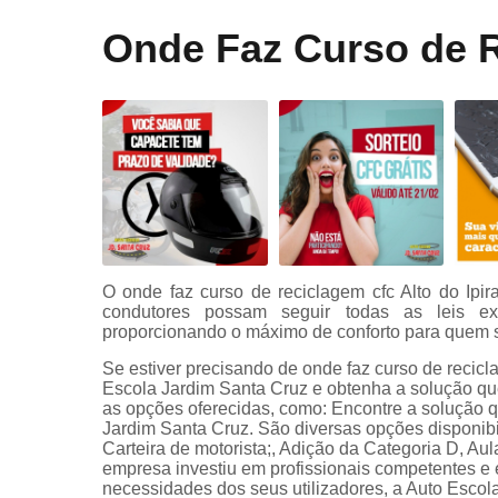
Curso onli
Onde Faz Curso de R
especializa
de transpor
Mudar
categoria
Primeira
habilitaçã
Primeiras
habilitaçõe
Reciclage
O onde faz curso de reciclagem cfc Alto do Ipir
cnh
condutores possam seguir todas as leis exi
Renovaçã
proporcionando o máximo de conforto para quem
cnh
Se estiver precisando de onde faz curso de recicl
Escola Jardim Santa Cruz e obtenha a solução qu
Simulador 
as opções oferecidas, como: Encontre a solução q
direção
Jardim Santa Cruz. São diversas opções disponibil
Carteira de motorista;, Adição da Categoria D, Aul
empresa investiu em profissionais competentes 
necessidades dos seus utilizadores, a Auto Escol