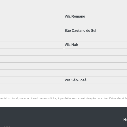
Vila Romano
São Caetano do Sul
Vila Nair
Vila São José
rcial ou total, mesmo citando nossos links, é proibida sem a autorização do autor. Crime de viol
H