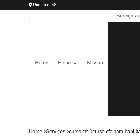
Rua Ilíria, 58
Serviços
Adição de
categoria
Aula para
habilitado
Aulas de
Home
Empresa
Missão
direção
Auto escol
Carteira d
motorista
Categoria 
cnh
Cnh
reciclage
Home
Serviços
curso cfc
curso cfc para habili
Curso cfc