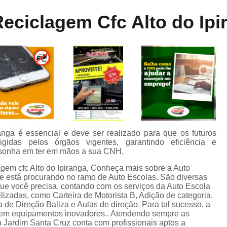
Aula de Direção Categoria a
Aula de Di
ne
eciclagem Cfc Alto do Ipi
dos
Aula de Direção Defensiva Pra
te
Aula de Direção em Moto
Aula de Direção para Iniciantes
Auto Escola para Aprender Dirigir
Auto E
o
Auto Escola para Estrangeiros
s
Auto Escola para Habilitados
Auto Esc
m
Auto Escola para Iniciantes
A
anga é essencial e deve ser realizado para que os futuros
gidas pelos órgãos vigentes, garantindo eficiência e
Auto Escola para Reciclagem
o
 sonha em ter em mãos a sua CNH.
Carteira de Habilitação e Cnh
agem cfc Alto do Ipiranga, Conheça mais sobre a Auto
e está procurando no ramo de Auto Escolas. São diversas
de
Carteira de Motorista B
C
ue você precisa, contando com os serviços da Auto Escola
izadas, como Carteira de Motorista B, Adição de categoria,
Carteira de Motorista de Camin
a de Direção Baliza e Aulas de direção. Para tal sucesso, a
e em equipamentos inovadores.. Atendendo sempre as
Carteira de Motorista Deficiente
a Jardim Santa Cruz conta com profissionais aptos a