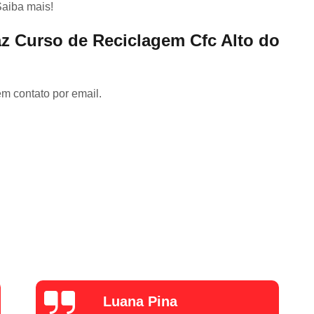
Carteira de Motorista Especi
Saiba mais!
Carteira de Motorista para Emancipad
z Curso de Reciclagem Cfc Alto do
Categoria C Cnh
Categoria Cnh B
Cnh Categoria a
Cnh Categoria B
em contato por email.
Cnh Categoria e
Aula de Reci
Cnh Curso de Reciclagem
C
Curso de Reciclagem da Cnh
Curso de Reciclagem Suspensã
Fazer Reciclagem da Cnh
Fazer Reci
Reciclagem Preventiva Cnh
Cfc Cur
Curso Cfc para Habilitação
Cur
Curso Cfc Primeira Habilitação
Curso 
Curso de Cfc
Curso de Reciclagem
alexZ7000