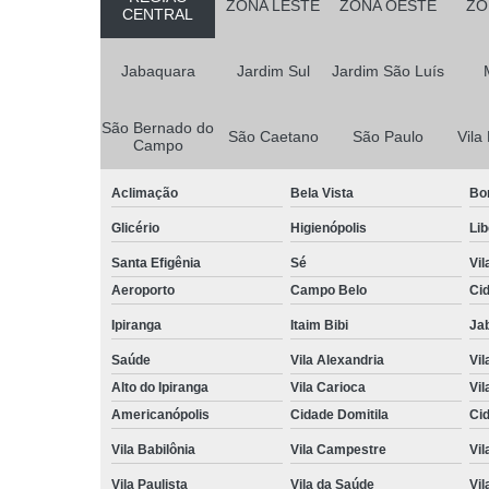
ZONA LESTE
ZONA OESTE
ZO
CENTRAL
Jabaquara
Jardim Sul
Jardim São Luís
São Bernado do
São Caetano
São Paulo
Vila
Campo
Aclimação
Bela Vista
Bo
Glicério
Higienópolis
Li
Santa Efigênia
Sé
Vil
Aeroporto
Campo Belo
Ci
Ipiranga
Itaim Bibi
Ja
Saúde
Vila Alexandria
Vil
Alto do Ipiranga
Vila Carioca
Vil
Americanópolis
Cidade Domitila
Ci
Vila Babilônia
Vila Campestre
Vil
Vila Paulista
Vila da Saúde
Vil