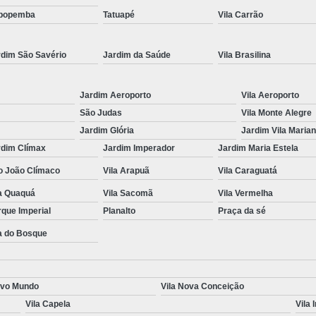
popemba
Tatuapé
Vila Carrão
Renovação da Cnh Vencida
Renova
Renovação do Cnh
Aulas de Simulador
rdim São Savério
Jardim da Saúde
Vila Brasilina
Auto Escola Simulador de Carro
Simulador de Carro da Auto Escola
Jardim Aeroporto
Vila Aeroporto
Simulador de Carro na Auto Escol
São Judas
Vila Monte Alegre
Jardim Glória
Jardim Vila Maria
Simulador de Direção Cfc
Simulador de 
rdim Clímax
Jardim Imperador
Jardim Maria Estela
o João Clímaco
Vila Arapuã
Vila Caraguatá
la Quaquá
Vila Sacomã
Vila Vermelha
que Imperial
Planalto
Praça da sé
a do Bosque
ovo Mundo
Vila Nova Conceição
Vila Capela
Vila 