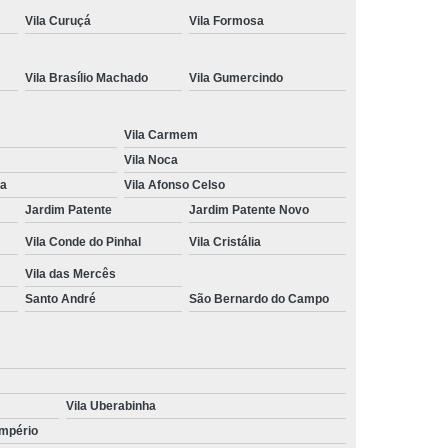
Vila Curuçá
Vila Formosa
ção de Cnh
Renovação de Cnh Vencida
 de Direção
Aulas no Simulador de Direção
Vila Brasílio Machado
Vila Gumercindo
Carro Simulador de Auto Escola
Simulador de Carro de Auto Escola
Vila Carmem
a
Simulador de Direção Auto Escola
Vila Noca
na
Vila Afonso Celso
Direção para Cfc
Simulador Direção Veicular
Jardim Patente
Jardim Patente Novo
Vila Conde do Pinhal
Vila Cristália
Vila das Mercês
Santo André
São Bernardo do Campo
Vila Uberabinha
Império