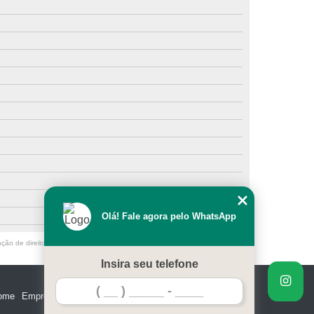
Olá! Fale agora pelo WhatsApp
ação de direito autoral – artigo 184 do Código Penal –
Lei 9610/98 - Lei de
Insira seu telefone
ome
Empresa
Missão
Serviços
Contato
Mapa do site