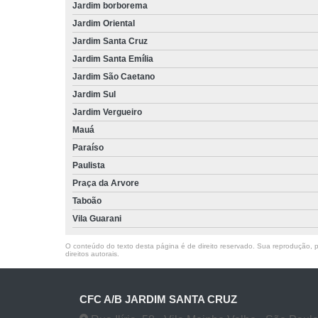
Jardim borborema
Jardim Oriental
Jardim Santa Cruz
Jardim Santa Emília
Jardim São Caetano
Jardim Sul
Jardim Vergueiro
Mauá
Paraíso
Paulista
Praça da Arvore
Taboão
Vila Guarani
O conteúdo do texto desta página é de direito reservado. Sua reprodução, pa
direitos autorais
.
CFC A/B JARDIM SANTA CRUZ