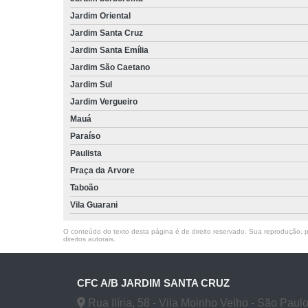
Jardim Oriental
Jardim Santa Cruz
Jardim Santa Emília
Jardim São Caetano
Jardim Sul
Jardim Vergueiro
Mauá
Paraíso
Paulista
Praça da Arvore
Taboão
Vila Guarani
O conteúdo do texto desta página é de direito reservado. Sua reprodução, pa
direitos autorais
.
CFC A/B JARDIM SANTA CRUZ
Rua Ilíria, 58 - Vila Moinho Velho - São Paul