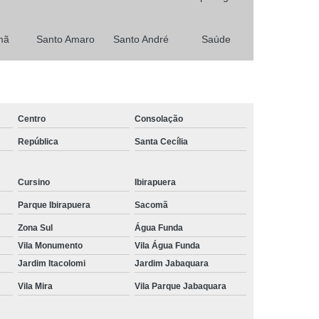
Primeira Habilitação para Carro e Moto
mã
Santo Amaro
Santo André
Saúde
Habilitação
Minha Primeira Habilitação
 Habilitação Ab
Primeira Habilitação Aeb
icas
Primeira Habilitação Carro
a Habilitação Cnh
Primeira Habilitação Moto
Centro
Consolação
asso
Tirar a Primeira Habilitação
República
Santa Cecília
Curso de Reciclagem Cnh
Cursino
Ibirapuera
nsa
Curso de Reciclagem de Cnh
Parque Ibirapuera
Sacomã
 Cnh
Curso Reciclagem Cnh
Zona Sul
Água Funda
zer Reciclagem Cnh
Reciclagem da Cnh
Vila Monumento
Vila Água Funda
ara Cnh
Agendamento Renovação Cnh
Jardim Itacolomi
Jardim Jabaquara
Agendamento
Vila Mira
Renovação Cnh Atrasada
Vila Parque Jabaquara
ão Cnh Categoria B
Renovação da Cnh