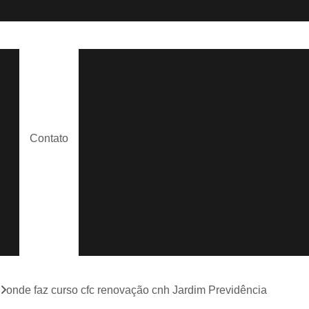
Adição Categoria a
Adição Categor
Adição da Categoria D e e
Adi
Adição de Categoria a
Adição de 
s
Adição de Categoria Cnh a
Contato
Adição de Categoria Cnh Vencida
a
Aula de Moto para Habilitados
e
Aula Direção Habilitados
Aula Dir
Aula para Condutores Habilitados
Aula p
de
Aula Particular para Habilitad
Aula Prática para Habilitados
m
onde faz curso cfc renovação cnh Jardim Previdência
Aula de Direção Auto Escola
Aula de 