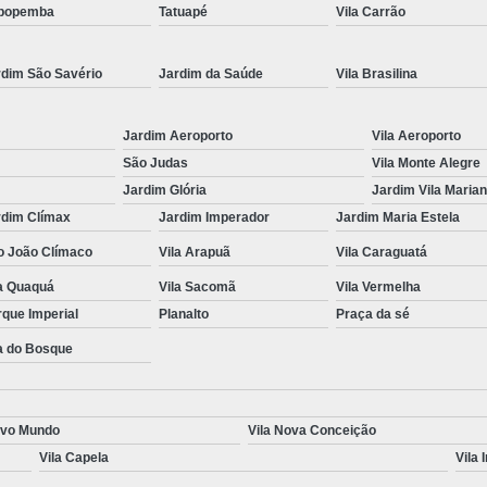
popemba
Tatuapé
Vila Carrão
Renovação da Cnh Vencida
Renova
Renovação do Cnh
Aulas de Simulador
rdim São Savério
Jardim da Saúde
Vila Brasilina
Auto Escola Simulador de Carro
Simulador de Carro da Auto Escola
Jardim Aeroporto
Vila Aeroporto
São Judas
Vila Monte Alegre
Simulador de Carro na Auto Escol
Jardim Glória
Jardim Vila Maria
Simulador de Direção Cfc
Simulador de 
rdim Clímax
Jardim Imperador
Jardim Maria Estela
o João Clímaco
Vila Arapuã
Vila Caraguatá
la Quaquá
Vila Sacomã
Vila Vermelha
que Imperial
Planalto
Praça da sé
a do Bosque
ovo Mundo
Vila Nova Conceição
Vila Capela
Vila 