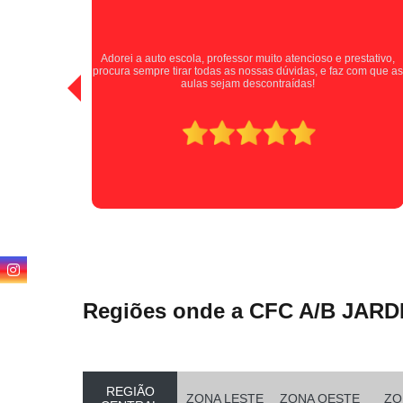
Tive uma experiência positiva com a auto escola, excelentes
stativo,
instrutores que passaram as informações de forma clara e
com que as
paciente durante as aulas. A Auto Escola Jardim Santa Cruz se
destaca por cultivar motoristas seguros e confiantes. Indico
para todos!
Regiões onde a CFC A/B JARD
REGIÃO
ZONA LESTE
ZONA OESTE
ZO