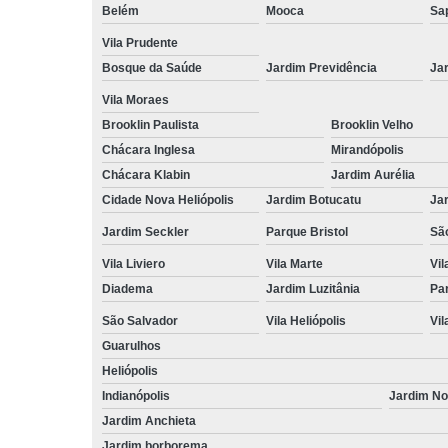
Belém
Mooca
Sa
Vila Prudente
Bosque da Saúde
Jardim Previdência
Ja
Vila Moraes
Brooklin Paulista
Brooklin Velho
Chácara Inglesa
Mirandópolis
Chácara Klabin
Jardim Aurélia
Cidade Nova Heliópolis
Jardim Botucatu
Ja
Jardim Seckler
Parque Bristol
Sã
Vila Liviero
Vila Marte
Vi
Diadema
Jardim Luzitânia
Par
São Salvador
Vila Heliópolis
Vil
Guarulhos
Heliópolis
Indianópolis
Jardim N
Jardim Anchieta
Jardim borborema