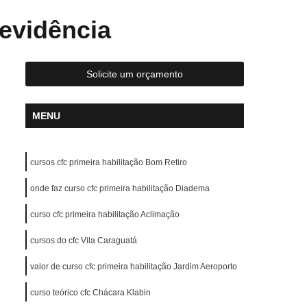
reção de Carros
Aula de Direção Defensiva
evidência
tica
Aula de Direção em Carros
Aula de Direção para Habilitados
Solicite um orçamento
Aulas de Direção para Habilitados
scola para Carteira a
Auto Escola para Cnh
MENU
Auto Escola para Fazer Reciclagem
ola para Idosos
Auto Escola para Iniciante
cursos cfc primeira habilitação Bom Retiro
uto Escola para Primeira Habilitação
onde faz curso cfc primeira habilitação Diadema
Auto Escola para Renovação de CNH
curso cfc primeira habilitação Aclimação
Carteira de Motorista Auto Escola
cursos do cfc Vila Caraguatá
arteira de Motorista Categoria D
hão
Carteira de Motorista de Moto
valor de curso cfc primeira habilitação Jardim Aeroporto
Carteira de Motorista Definitiva
curso teórico cfc Chácara Klabin