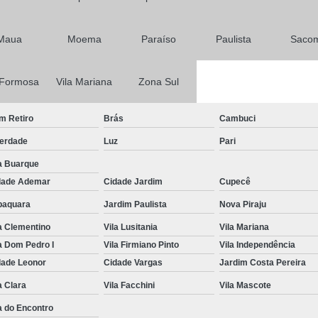
Primeira Habilitação para Carro
Maua
Moema
Paraíso
Paulista
Saco
Primeira Habilitação para Moto
1ª 
Primeira Aula de Habilitação
Primeira
 Formosa
Vila Mariana
Zona Sul
Primeira Habilitação Aulas Prát
Primeira Habilitação Categoria a
Primeir
m Retiro
Brás
Cambuci
Primeira Habilitação Passo a P
berdade
Luz
Pari
a Buarque
Aulas de Reciclagem Cnh
dade Ademar
Cidade Jardim
Cupecê
Curso de Reciclagem Cnh Suspe
baquara
Jardim Paulista
Nova Piraju
Curso para Reciclagem de
a Clementino
Vila Lusitania
Vila Mariana
Curso Reciclagem Cnh Suspensa
Fa
a Dom Pedro I
Vila Firmiano Pinto
Vila Independência
Reciclagem de Cnh
Reciclagem p
dade Leonor
Cidade Vargas
Jardim Costa Pereira
a Clara
Vila Facchini
Renovação Cnh a
Vila Mascote
Renovação Cnh 
a do Encontro
Renovação Cnh Bloqueada
Renovaç