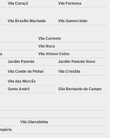
Vila Curuçá
Vila Formosa
ção de Cnh
Renovação de Cnh Vencida
 de Direção
Aulas no Simulador de Direção
Vila Brasílio Machado
Vila Gumercindo
Carro Simulador de Auto Escola
Simulador de Carro de Auto Escola
Vila Carmem
Vila Noca
a
Simulador de Direção Auto Escola
na
Vila Afonso Celso
Direção para Cfc
Simulador Direção Veicular
Jardim Patente
Jardim Patente Novo
Vila Conde do Pinhal
Vila Cristália
Vila das Mercês
Santo André
São Bernardo do Campo
Vila Uberabinha
Império