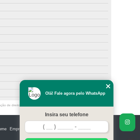
Olá! Fale agora pelo WhatsApp
ação de direito autoral – artigo 184 do Código Penal –
Lei 9610/98 - Lei de
Insira seu telefone
ome
Empresa
Missão
Serviços
Contato
Mapa do site