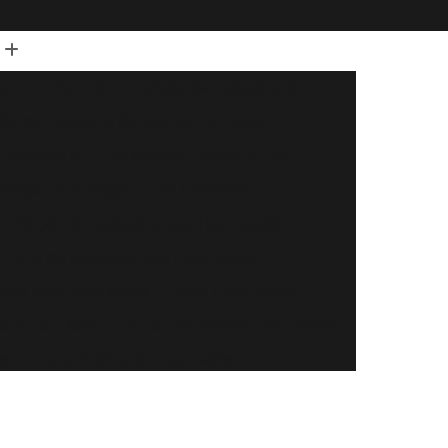
ia Cnh Vencida
Adição da Categoria D
ção da Categoria ônibus Ou Caminhão
Categoria B
Adição de Categoria Cnh
Adição de Categoria Cnh Definitiva
Adição de Categoria para Habilitação
Aula de Motorista para Habilitados
eção para Habilitados
Aula Habilitados
ara Habilitado
Aula para Recém Habilitados
os
Aula Prática de Habilitados
Auto Escola Aula para Habilitados
Direção Automóvel
Aula de Direção Baliza