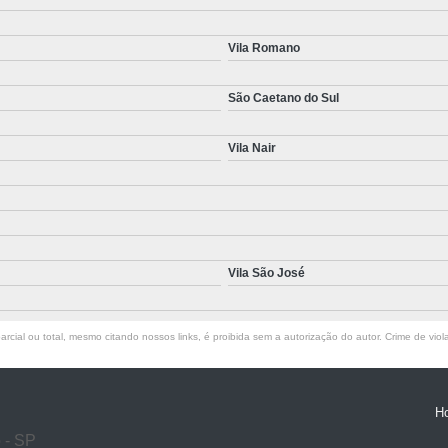
Vila Romano
São Caetano do Sul
Vila Nair
Vila São José
rcial ou total, mesmo citando nossos links, é proibida sem a autorização do autor. Crime de viol
H
o - SP