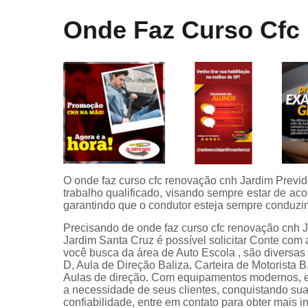
Curso onli
Onde Faz Curso Cfc
especializa
de transpor
Mudar
categoria
Primeira
habilitaçã
Primeiras
habilitaçõe
Reciclage
O onde faz curso cfc renovação cnh Jardim Previ
cnh
trabalho qualificado, visando sempre estar de aco
Renovaçã
garantindo que o condutor esteja sempre conduzin
cnh
Precisando de onde faz curso cfc renovação cnh 
Jardim Santa Cruz é possível solicitar Conte com
Simulador 
você busca da área de Auto Escola , são diversas
direção
D, Aula de Direção Baliza, Carteira de Motorista B,
Aulas de direção. Com equipamentos modernos, e 
a necessidade de seus clientes, conquistando sua
confiabilidade, entre em contato para obter mais 