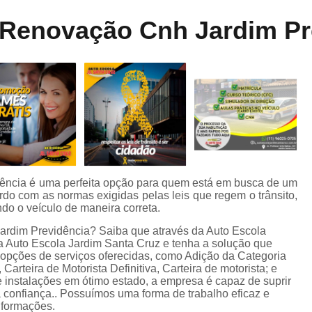
Aula de Direção Categoria a
Aula de Di
ne
 Renovação Cnh Jardim Pr
dos
Aula de Direção Defensiva Pra
te
Aula de Direção em Moto
Aula de Direção para Iniciantes
Auto Escola para Aprender Dirigir
Auto E
o
Auto Escola para Estrangeiros
s
Auto Escola para Habilitados
Auto Esc
m
Auto Escola para Iniciantes
A
dência é uma perfeita opção para quem está em busca de um
rdo com as normas exigidas pelas leis que regem o trânsito,
Auto Escola para Reciclagem
o
do o veículo de maneira correta.
Carteira de Habilitação e Cnh
Jardim Previdência? Saiba que através da Auto Escola
 a Auto Escola Jardim Santa Cruz e tenha a solução que
de
Carteira de Motorista B
C
 opções de serviços oferecidas, como Adição da Categoria
 Carteira de Motorista Definitiva, Carteira de motorista; e
Carteira de Motorista de Camin
instalações em ótimo estado, a empresa é capaz de suprir
 confiança.. Possuímos uma forma de trabalho eficaz e
Carteira de Motorista Deficiente
informações.