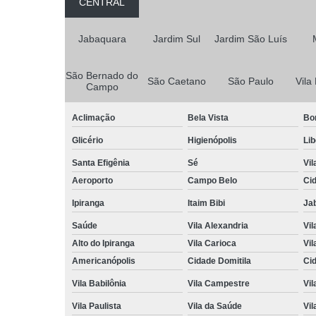
CENTRAL
Jabaquara
Jardim Sul
Jardim São Luís
São Bernado do
São Caetano
São Paulo
Vila
Campo
Aclimação
Bela Vista
Bo
Glicério
Higienópolis
Li
Santa Efigênia
Sé
Vil
Aeroporto
Campo Belo
Ci
Ipiranga
Itaim Bibi
Ja
Saúde
Vila Alexandria
Vil
Alto do Ipiranga
Vila Carioca
Vil
Americanópolis
Cidade Domitila
Ci
Vila Babilônia
Vila Campestre
Vil
Vila Paulista
Vila da Saúde
Vil