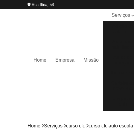
Rua Ilíria, 58
Serviços
Adição de
categoria
Aula para
habilitado
Aulas de
Home
Empresa
Missão
direção
Auto escol
Carteira d
motorista
Categoria 
cnh
Cnh
reciclage
Home
Serviços
curso cfc
curso cfc auto escola
Curso cfc