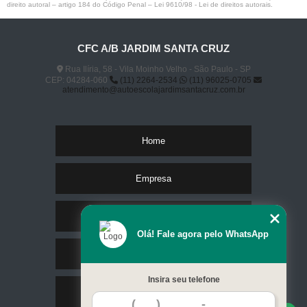
direito autoral – artigo 184 do Código Penal –
Lei 9610/98 - Lei de direitos autorais
.
CFC A/B JARDIM SANTA CRUZ
Rua Ilíria, 58 - Vila Moinho Velho - São Paulo - SP
CEP: 04284-060
(11) 2264-2534
(11) 96025-0705
atendimento@autoescolajardimsantacruz.com.br
Home
Empresa
Missão
Olá! Fale agora pelo WhatsApp
Serviços
Insira seu telefone
Contato