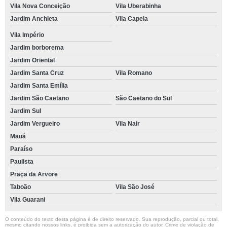
Vila Nova Conceição
Vila Uberabinha
Jardim Anchieta
Vila Capela
Vila Império
Jardim borborema
Jardim Oriental
Jardim Santa Cruz
Vila Romano
Jardim Santa Emília
Jardim São Caetano
São Caetano do Sul
Jardim Sul
Jardim Vergueiro
Vila Nair
Mauá
Paraíso
Paulista
Praça da Arvore
Taboão
Vila São José
Vila Guarani
O conteúdo do texto desta página é de direito reservado. Sua reprodução, parcial ou total,
mesmo citando nossos links, é proibida sem a autorização do autor. Crime de violação de