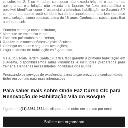
veículos de 2, 3 ou 4 rodas, cujo peso não exceda três mil e quinhentos
quilogramas e a lotação não exceda oito lugares. Ao fazer uma análise, é
possível identificar como é essencial a primeiras habilitação no Sacomã SP,
compreenda que se você se identifica dentre aqueles que mais tem interesse
nesta solução, como pessoas acima de 18 anos. Conheça os passos para tirar
a primeira cnh:
Primeiro conheça nossa estrutura;
Matricule-se em nosso curso;
Faça seu pré-cadastro no Detran;
Realize os exames médicos e psicotécnicos;
Começar as aulas e seguir as avaliações;
Logo a carteira de habilitação está garantida;
Na Auto Escola Jardim Santa Cruz fica fácil garantir a primeira habilitação em
Diadema, disponibilizamos aulas dinâmicas e instrutores preparados para
treinar e atender as necessidades individuais dos alunos.
Priorizando os serviços de excelência, a instituição preza pela confiabilidade.
Entre em contato para mais informações!
Para saber mais sobre Onde Faz Curso Cfc para
Renovação de Habilitação Vila do Bosque
Ligue para
(11) 2264-2534
ou
clique aqui
e entre em contato por email.
Solicite um orçamento