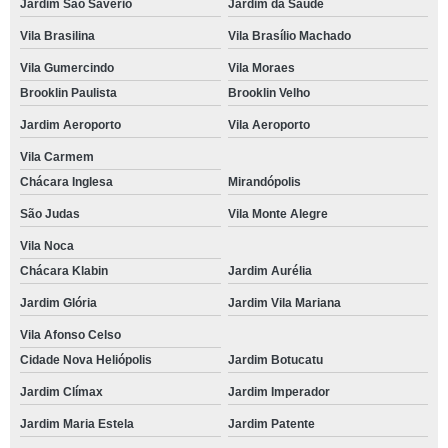
Jardim São Savério
Jardim da Saúde
Vila Brasilina
Vila Brasílio Machado
Vila Gumercindo
Vila Moraes
Brooklin Paulista
Brooklin Velho
Jardim Aeroporto
Vila Aeroporto
Vila Carmem
Chácara Inglesa
Mirandópolis
São Judas
Vila Monte Alegre
Vila Noca
Chácara Klabin
Jardim Aurélia
Jardim Glória
Jardim Vila Mariana
Vila Afonso Celso
Cidade Nova Heliópolis
Jardim Botucatu
Jardim Clímax
Jardim Imperador
Jardim Maria Estela
Jardim Patente