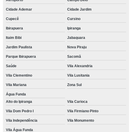
Aeroporto
Campo Belo
Cidade Ademar
Cidade Jardim
Cupecê
Cursino
Ibirapuera
Ipiranga
Itaim Bibi
Jabaquara
Jardim Paulista
Nova Piraju
Parque Ibirapuera
Sacomã
Saúde
Vila Alexandria
Vila Clementino
Vila Lusitania
Vila Mariana
Zona Sul
Água Funda
Alto do Ipiranga
Vila Carioca
Vila Dom Pedro I
Vila Firmiano Pinto
Vila Independência
Vila Monumento
Vila Água Funda