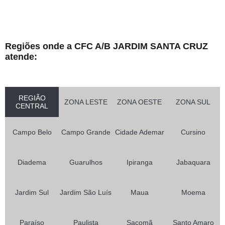
Regiões onde a CFC A/B JARDIM SANTA CRUZ
atende:
REGIÃO
ZONA LESTE
ZONA OESTE
ZONA SUL
CENTRAL
Campo Belo
Campo Grande
Cidade Ademar
Cursino
Diadema
Guarulhos
Ipiranga
Jabaquara
Jardim Sul
Jardim São Luís
Maua
Moema
Paraíso
Paulista
Sacomã
Santo Amaro