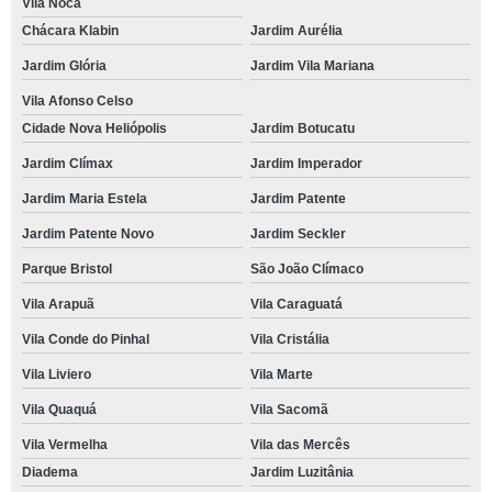
Vila Noca
Chácara Klabin
Jardim Aurélia
Jardim Glória
Jardim Vila Mariana
Vila Afonso Celso
Cidade Nova Heliópolis
Jardim Botucatu
Jardim Clímax
Jardim Imperador
Jardim Maria Estela
Jardim Patente
Jardim Patente Novo
Jardim Seckler
Parque Bristol
São João Clímaco
Vila Arapuã
Vila Caraguatá
Vila Conde do Pinhal
Vila Cristália
Vila Liviero
Vila Marte
Vila Quaquá
Vila Sacomã
Vila Vermelha
Vila das Mercês
Diadema
Jardim Luzitânia