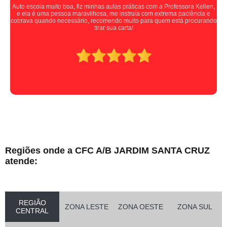
Auto escola muito boa, fiz minhas aulas práticas com a Professora Kellen,
e ela é uma pessoa maravilhosa, me instruía com extrema paciência e
cobrava quando necessário, recomendo muito para quem está procurando
tirar sua carta!
Regiões onde a CFC A/B JARDIM SANTA CRUZ
atende:
REGIÃO
ZONA LESTE
ZONA OESTE
ZONA SUL
CENTRAL