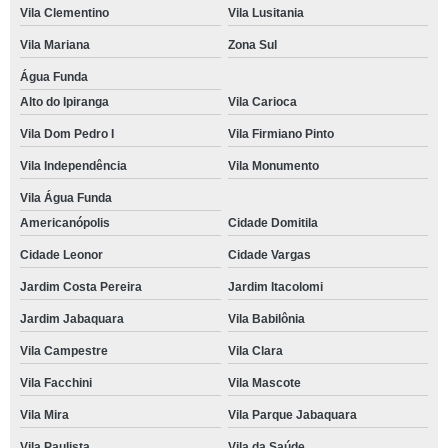
Vila Clementino
Vila Lusitania
Vila Mariana
Zona Sul
Água Funda
Alto do Ipiranga
Vila Carioca
Vila Dom Pedro I
Vila Firmiano Pinto
Vila Independência
Vila Monumento
Vila Água Funda
Americanópolis
Cidade Domitila
Cidade Leonor
Cidade Vargas
Jardim Costa Pereira
Jardim Itacolomi
Jardim Jabaquara
Vila Babilônia
Vila Campestre
Vila Clara
Vila Facchini
Vila Mascote
Vila Mira
Vila Parque Jabaquara
Vila Paulista
Vila da Saúde