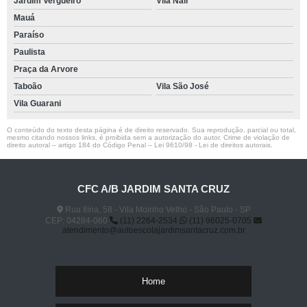
Jardim Vergueiro
Vila Nair
Mauá
Paraíso
Paulista
Praça da Arvore
Taboão
Vila São José
Vila Guarani
O conteúdo do texto desta página é de direito reservado. Sua reprodução, parcial ou total,
mesmo citando nossos links, é proibida sem a autorização do autor. Crime de violação de
direito autoral – artigo 184 do Código Penal –
Lei 9610/98 - Lei de direitos autorais
.
CFC A/B JARDIM SANTA CRUZ
Rua Ilíria, 58 - Vila Moinho Velho - São Paulo - SP
CEP: 04284-060
(11) 2264-2534
(11) 96025-0705
atendimento@autoescolajardimsantacruz.com.br
Home