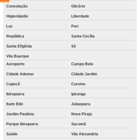
Consolação
Glicério
Higienópolis
Liberdade
Luz
Pari
República
Santa Cecília
Santa Efigênia
Sé
Vila Buarque
Aeroporto
Campo Belo
Cidade Ademar
Cidade Jardim
Cupecê
Cursino
Ibirapuera
Ipiranga
Itaim Bibi
Jabaquara
Jardim Paulista
Nova Piraju
Parque Ibirapuera
Sacomã
Saúde
Vila Alexandria