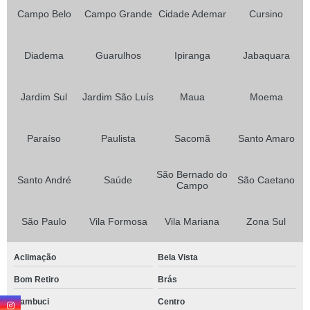
Campo Belo
Campo Grande
Cidade Ademar
Cursino
Diadema
Guarulhos
Ipiranga
Jabaquara
Jardim Sul
Jardim São Luís
Maua
Moema
Paraíso
Paulista
Sacomã
Santo Amaro
São Bernado do
Santo André
Saúde
São Caetano
Campo
São Paulo
Vila Formosa
Vila Mariana
Zona Sul
Aclimação
Bela Vista
Bom Retiro
Brás
Cambuci
Centro