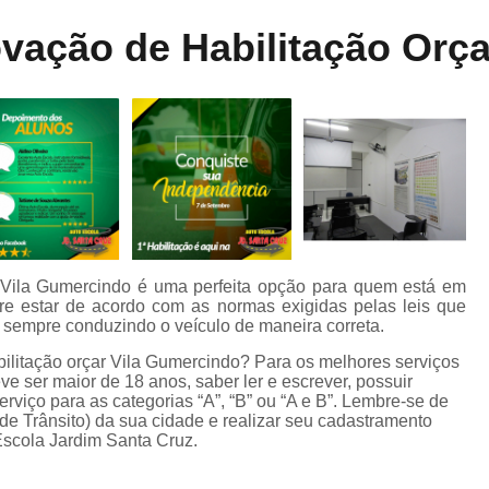
Aula de Direção Categoria a
Aula de Di
ne
vação de Habilitação Orç
dos
Aula de Direção Defensiva Pra
te
Aula de Direção em Moto
Aula de Direção para Iniciantes
Auto Escola para Aprender Dirigir
Auto E
o
Auto Escola para Estrangeiros
s
Auto Escola para Habilitados
Auto Esc
m
Auto Escola para Iniciantes
A
r Vila Gumercindo é uma perfeita opção para quem está em
re estar de acordo com as normas exigidas pelas leis que
Auto Escola para Reciclagem
o
a sempre conduzindo o veículo de maneira correta.
Carteira de Habilitação e Cnh
ilitação orçar Vila Gumercindo? Para os melhores serviços
eve ser maior de 18 anos, saber ler e escrever, possuir
de
Carteira de Motorista B
C
serviço para as categorias “A”, “B” ou “A e B”. Lembre-se de
 de Trânsito) da sua cidade e realizar seu cadastramento
Carteira de Motorista de Camin
Escola Jardim Santa Cruz.
Carteira de Motorista Deficiente