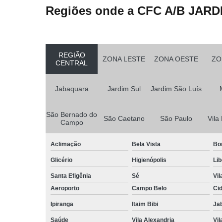
Regiões onde a CFC A/B JARD
REGIÃO
ZONA LESTE
ZONA OESTE
ZO
CENTRAL
Jabaquara
Jardim Sul
Jardim São Luís
São Bernado do
São Caetano
São Paulo
Vila
Campo
Aclimação
Bela Vista
Bo
Glicério
Higienópolis
Li
Santa Efigênia
Sé
Vil
Aeroporto
Campo Belo
Ci
Ipiranga
Itaim Bibi
Ja
Saúde
Vila Alexandria
Vil