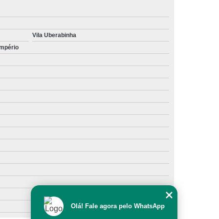
Vila Uberabinha
Império
Olá! Fale agora pelo WhatsApp