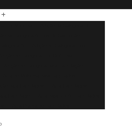
ia Cnh Vencida
Adição da Categoria D
ção da Categoria ônibus Ou Caminhão
Categoria B
Adição de Categoria Cnh
Adição de Categoria Cnh Definitiva
Adição de Categoria para Habilitação
Aula de Motorista para Habilitados
eção para Habilitados
Aula Habilitados
ara Habilitado
Aula para Recém Habilitados
os
Aula Prática de Habilitados
Auto Escola Aula para Habilitados
o
Direção Automóvel
Aula de Direção Baliza