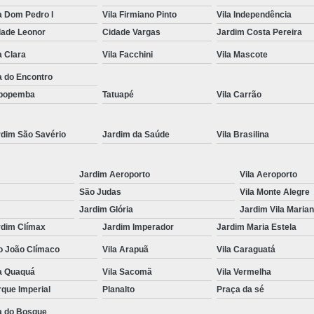
a Dom Pedro I
Vila Firmiano Pinto
Vila Independência
Renovação da Cnh Vencida
Renova
dade Leonor
Cidade Vargas
Jardim Costa Pereira
Renovação do Cnh
Aulas de Simulador
a Clara
Vila Facchini
Vila Mascote
Auto Escola Simulador de Carro
a do Encontro
Simulador de Carro da Auto Escola
popemba
Tatuapé
Vila Carrão
Simulador de Carro na Auto Escol
rdim São Savério
Jardim da Saúde
Vila Brasilina
Simulador de Direção Cfc
Simulador de 
Jardim Aeroporto
Vila Aeroporto
São Judas
Vila Monte Alegre
Jardim Glória
Jardim Vila Maria
rdim Clímax
Jardim Imperador
Jardim Maria Estela
o João Clímaco
Vila Arapuã
Vila Caraguatá
la Quaquá
Vila Sacomã
Vila Vermelha
que Imperial
Planalto
Praça da sé
a do Bosque