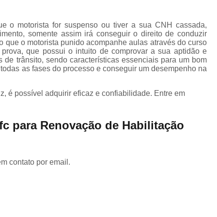
Carteira de Motorista Especi
Carteira de Motorista para Emancipad
que o motorista for suspenso ou tiver a sua CNH cassada,
imento, somente assim irá conseguir o direito de conduzir
Categoria C Cnh
Categoria Cnh B
do que o motorista punido acompanhe aulas através do curso
prova, que possui o intuito de comprovar a sua aptidão e
Cnh Categoria a
Cnh Categoria B
de trânsito, sendo características essenciais para um bom
r todas as fases do processo e conseguir um desempenho na
Cnh Categoria e
Aula de Reci
Cnh Curso de Reciclagem
C
 é possível adquirir eficaz e confiabilidade. Entre em
Curso de Reciclagem da Cnh
Curso de Reciclagem Suspensã
fc para Renovação de Habilitação
Fazer Reciclagem da Cnh
Fazer Reci
Reciclagem Preventiva Cnh
Cfc Cur
em contato por email.
Curso Cfc para Habilitação
Cur
Curso Cfc Primeira Habilitação
Curso 
Curso de Cfc
Curso de Reciclagem