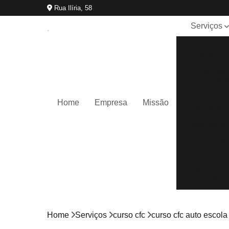
Rua Ilíria, 58
Serviços
Adição de
categoria
Aula para
habilitado
Aulas de
Home
Empresa
Missão
direção
Auto escol
Carteira d
motorista
Categoria 
cnh
Cnh
reciclage
Home
Serviços
curso cfc
curso cfc auto escola
Curso cfc