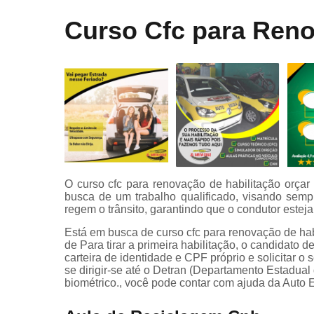
Curso onli
Curso Cfc para Reno
especializa
de transpor
Mudar
categoria
Primeira
habilitaçã
Primeiras
habilitaçõe
Reciclage
O curso cfc para renovação de habilitação orça
cnh
busca de um trabalho qualificado, visando semp
Renovaçã
regem o trânsito, garantindo que o condutor estej
cnh
Está em busca de curso cfc para renovação de hab
de Para tirar a primeira habilitação, o candidato d
Simulador 
carteira de identidade e CPF próprio e solicitar o 
direção
se dirigir-se até o Detran (Departamento Estadual
biométrico., você pode contar com ajuda da Auto 