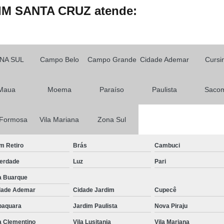
IM SANTA CRUZ atende:
Primeira Habilitação para Carro
Primeira Habilitação para Moto
1ª 
Primeira Aula de Habilitação
Primeira
NA SUL
Campo Belo
Campo Grande
Cidade Ademar
Cursi
Primeira Habilitação Aulas Prát
Primeira Habilitação Categoria a
Primeir
Maua
Moema
Paraíso
Paulista
Saco
Primeira Habilitação Passo a P
Aulas de Reciclagem Cnh
 Formosa
Vila Mariana
Zona Sul
Curso de Reciclagem Cnh Suspe
m Retiro
Brás
Cambuci
Curso para Reciclagem de
berdade
Luz
Pari
Curso Reciclagem Cnh Suspensa
Fa
a Buarque
Reciclagem de Cnh
Reciclagem p
dade Ademar
Cidade Jardim
Cupecê
Renovação Cnh a
Renovação Cnh 
baquara
Jardim Paulista
Nova Piraju
Renovação Cnh Bloqueada
Renovaç
a Clementino
Vila Lusitania
Vila Mariana