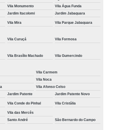
Vila Monumento
Vila Água Funda
ção de Cnh
Renovação de Cnh Vencida
Jardim Itacolomi
Jardim Jabaquara
 de Direção
Aulas no Simulador de Direção
Vila Mira
Vila Parque Jabaquara
Carro Simulador de Auto Escola
Simulador de Carro de Auto Escola
Vila Curuçá
Vila Formosa
a
Simulador de Direção Auto Escola
Vila Brasílio Machado
Vila Gumercindo
Direção para Cfc
Simulador Direção Veicular
Vila Carmem
Vila Noca
na
Vila Afonso Celso
Jardim Patente
Jardim Patente Novo
Vila Conde do Pinhal
Vila Cristália
Vila das Mercês
Santo André
São Bernardo do Campo