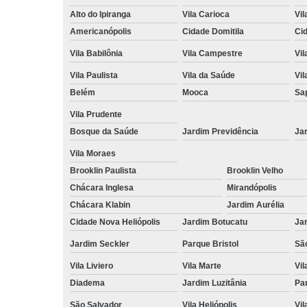
Alto do Ipiranga
Vila Carioca
Vil
Americanópolis
Cidade Domitila
Ci
Vila Babilônia
Vila Campestre
Vil
Vila Paulista
Vila da Saúde
Vil
Belém
Mooca
Sa
Vila Prudente
Bosque da Saúde
Jardim Previdência
Ja
Vila Moraes
Brooklin Paulista
Brooklin Velho
Chácara Inglesa
Mirandópolis
Chácara Klabin
Jardim Aurélia
Cidade Nova Heliópolis
Jardim Botucatu
Ja
Jardim Seckler
Parque Bristol
Sã
Vila Liviero
Vila Marte
Vi
Diadema
Jardim Luzitânia
Par
São Salvador
Vila Heliópolis
Vil