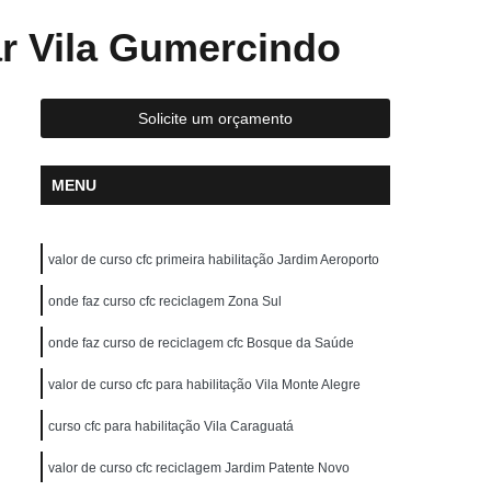
reção de Carros
Aula de Direção Defensiva
ar Vila Gumercindo
tica
Aula de Direção em Carros
Aula de Direção para Habilitados
Solicite um orçamento
Aulas de Direção para Habilitados
scola para Carteira a
Auto Escola para Cnh
MENU
Auto Escola para Fazer Reciclagem
ola para Idosos
Auto Escola para Iniciante
valor de curso cfc primeira habilitação Jardim Aeroporto
uto Escola para Primeira Habilitação
onde faz curso cfc reciclagem Zona Sul
Auto Escola para Renovação de CNH
onde faz curso de reciclagem cfc Bosque da Saúde
Carteira de Motorista Auto Escola
valor de curso cfc para habilitação Vila Monte Alegre
arteira de Motorista Categoria D
hão
Carteira de Motorista de Moto
curso cfc para habilitação Vila Caraguatá
Carteira de Motorista Definitiva
valor de curso cfc reciclagem Jardim Patente Novo