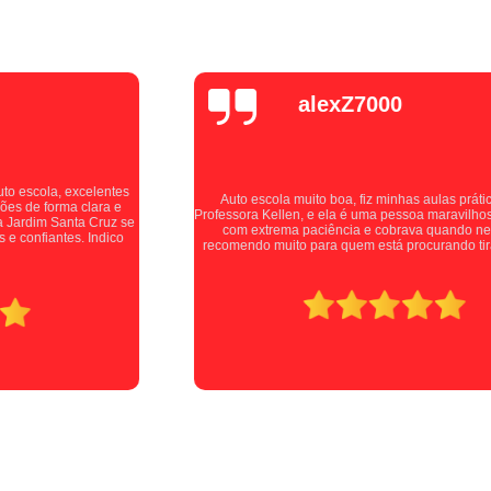
Curso de Cargas Perigosas Online
Curso
Curso de Mopp Ead
Curs
Curso de Transporte de Passageiros On
alexZ7000
Curso Mopp e Carga Indivisível Onli
Curso Online de Transporte de Produtos Pe
Curso Online Transporte de Passageiros
Auto escola muito boa, fiz minhas aulas práticas com a
Professora Kellen, e ela é uma pessoa maravilhosa, me instruía
Mudar a Categoria da Carta de Mo
com extrema paciência e cobrava quando necessário,
recomendo muito para quem está procurando tirar sua carta!
Mudar a Categoria da Habilitaçã
Mudar Categoria B para D
Mudar Cate
Mudar Categoria Cnh B para D
Mudar Categoria de B para D
Mudar Cat
Primeira Habilitação a
Primeira Habilit
Primeira Habilitação B
Primeira Habilita
Primeira Habilitação de Moto