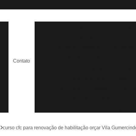
Adição Categoria a
Adição Categor
Adição da Categoria D e e
Adi
Adição de Categoria a
Adição de 
s
Adição de Categoria Cnh a
Contato
Adição de Categoria Cnh Vencida
a
Aula de Moto para Habilitados
e
Aula Direção Habilitados
Aula Dir
Aula para Condutores Habilitados
Aula p
de
Aula Particular para Habilitad
Aula Prática para Habilitados
m
curso cfc para renovação de habilitação orçar Vila Gumercind
Aula de Direção Auto Escola
Aula de 